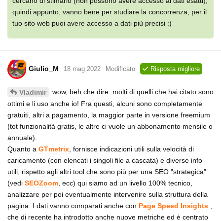
cercano di stimarlo (non possono avere accesso ai dati esatti);
quindi appunto, vanno bene per studiare la concorrenza, per il
tuo sito web puoi avere accesso a dati più precisi :)
Giulio_M
18 mag 2022
Modificato
Risposta migliore
wow, beh che dire: molti di quelli che hai citato sono
Vladimir
ottimi e li uso anche io! Fra questi, alcuni sono completamente
gratuiti, altri a pagamento, la maggior parte in versione freemium
(tot funzionalità gratis, le altre ci vuole un abbonamento mensile o
annuale).
Quanto a
GTmetrix
, fornisce indicazioni utili sulla velocità di
caricamento (con elencati i singoli file a cascata) e diverse info
utili, rispetto agli altri tool che sono più per una SEO "strategica"
(vedi
SEOZoom
, ecc) qui siamo ad un livello 100% tecnico,
analizzare per poi eventualmente intervenire sulla struttura della
pagina. I dati vanno comparati anche con
Page Speed Insights
,
che di recente ha introdotto anche nuove metriche ed è centrato