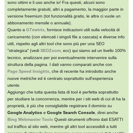
sono ottimi e li uso anche io! Fra questi, alcuni sono
completamente gratuiti, altri a pagamento, la maggior parte in
versione freemium (tot funzionalità gratis, le altre ci vuole un
abbonamento mensile o annuale).
Quanto a
GTmetrix
, fornisce indicazioni utili sulla velocità di
caricamento (con elencati i singoli file a cascata) e diverse info
utili, rispetto agli altri tool che sono più per una SEO
"strategica" (vedi
SEOZoom
, ecc) qui siamo ad un livello 100%
tecnico, analizzare per poi eventualmente intervenire sulla
struttura della pagina. I dati vanno comparati anche con
Page Speed Insights
, che di recente ha introdotto anche
nuove metriche ed è centrato soprattutto sull'esperienza
utente.
Aggiungo che tutta questa lista di tool è perfetta soprattutto
per studiare la concorrenza, mentre per i siti web di cui di ha la
proprietà, è più che consigliabile registrare il dominio su
Google Analytics
e
Google Search Console
, direi anche
Bing Webmaster Tools
Questi strumenti offrono dati ESATTI
sul traffico al sito web, mentre gli altri tool accessibili a tutti