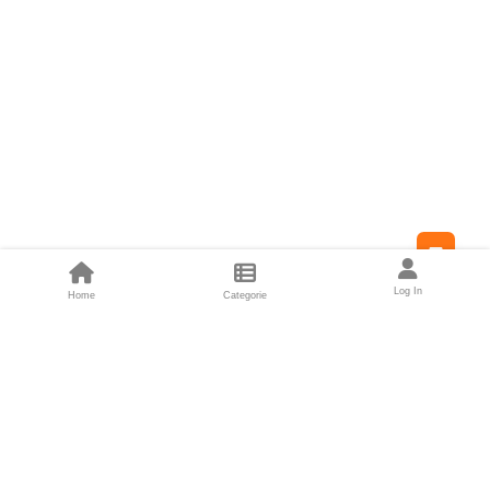
Feed
Log In
Home
Categorie