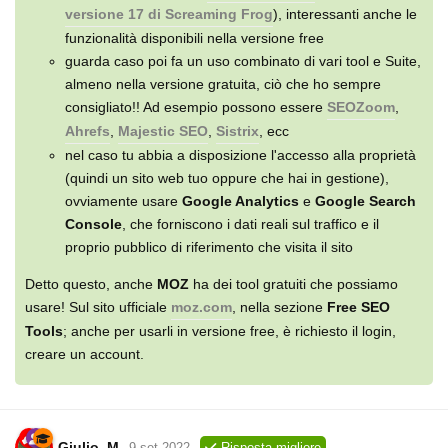
versione 17 di Screaming Frog
), interessanti anche le
funzionalità disponibili nella versione free
guarda caso poi fa un uso combinato di vari tool e Suite,
almeno nella versione gratuita, ciò che ho sempre
consigliato!! Ad esempio possono essere
SEOZoom
,
Ahrefs
,
Majestic SEO
,
Sistrix
, ecc
nel caso tu abbia a disposizione l'accesso alla proprietà
(quindi un sito web tuo oppure che hai in gestione),
ovviamente usare
Google Analytics
e
Google Search
Console
, che forniscono i dati reali sul traffico e il
proprio pubblico di riferimento che visita il sito
Detto questo, anche
MOZ
ha dei tool gratuiti che possiamo
usare! Sul sito ufficiale
moz.com
, nella sezione
Free SEO
Tools
; anche per usarli in versione free, è richiesto il login,
creare un account.
Giulio_M
9 set 2022
Risposta migliore