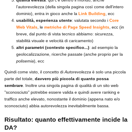
qualità elevata
: qui c'è dentro il mondo, anche
l'autorevolezza (della singola pagina così come dell'intero
dominio), entra in gioco anche la
Link Building
, ecc
usabilità, esperienza utente
: valutata secondo i
Core
Web Vitals
, le
metriche di Page Speed Insights
, ecc (in
breve, dal punto di vista tecnico abbiamo: sicurezza,
stabilità visuale e velocità di caricamento)
altri parametri (contesto specifico...)
: ad esempio la
geolocalizzazione, ricerche passate (anche proprio per la
polisemia
), ecc
Quindi come visto, il concetto di
Autorevolezza
è solo una piccola
parte del totale,
davvero più piccola di quanto possa
sembrare
. Inoltre una singola pagina di qualità di un sito web
"sconosciuto" potrebbe essere valida e quindi avere ranking e
traffico anche elevato, nonostante il dominio (appena nato e/o
sconosciuto) abbia autorevolezza inevitabilmente bassa.
Risultato: quanto effettivamente incide la
DA?