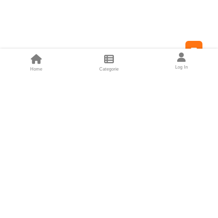
Feed
Log In
Home
Categorie
Fondatori