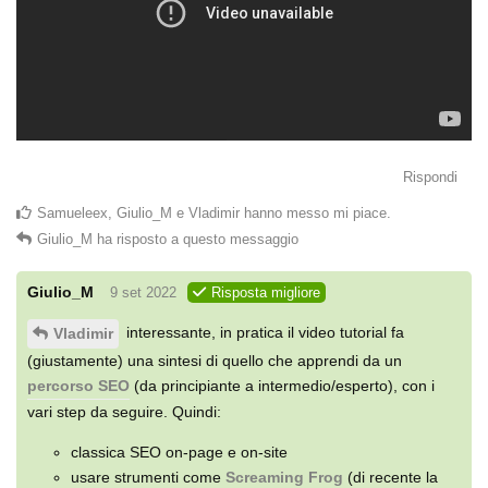
Rispondi
Samueleex
,
Giulio_M
e
Vladimir
hanno messo mi piace
.
Giulio_M
ha risposto a questo messaggio
Giulio_M
9 set 2022
Risposta migliore
interessante, in pratica il video tutorial fa
Vladimir
(giustamente) una sintesi di quello che apprendi da un
percorso SEO
(da principiante a intermedio/esperto), con i
vari step da seguire. Quindi:
classica SEO on-page e on-site
usare strumenti come
Screaming Frog
(di recente la