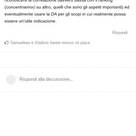
riconoscere la correlazione davvero bassa con il ranking
(concentriamoci su altro, quelli che sono gli aspetti importanti) ed
eventualmente usare la
DA
per gli scopi in cui realmente possa
essere un'utile indicazione.
Rispondi
Samueleex
e
Vladimir
hanno messo mi piace
.
Rispondi alla discussione...