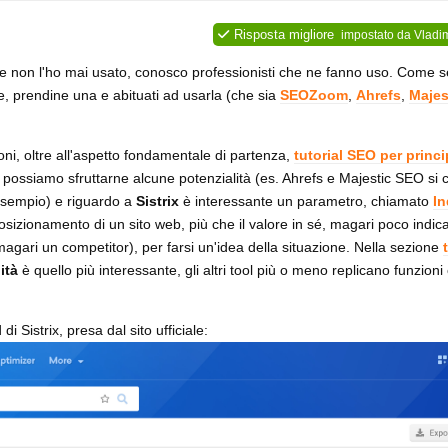
Risposta migliore
impostato da
Vladim
 non l'ho mai usato, conosco professionisti che ne fanno uso. Come s
ve, prendine una e abituati ad usarla (che sia
SEOZoom
,
Ahrefs
,
Majes
ni, oltre all'aspetto fondamentale di partenza,
tutorial SEO per princi
e) possiamo sfruttarne alcune potenzialità (es. Ahrefs e Majestic SEO si
 esempio) e riguardo a
Sistrix
è interessante un parametro, chiamato
In
sizionamento di un sito web, più che il valore in sé, magari poco indicat
magari un competitor), per farsi un'idea della situazione. Nella sezione
ità
è quello più interessante, gli altri tool più o meno replicano funzioni
 Sistrix, presa dal sito ufficiale: