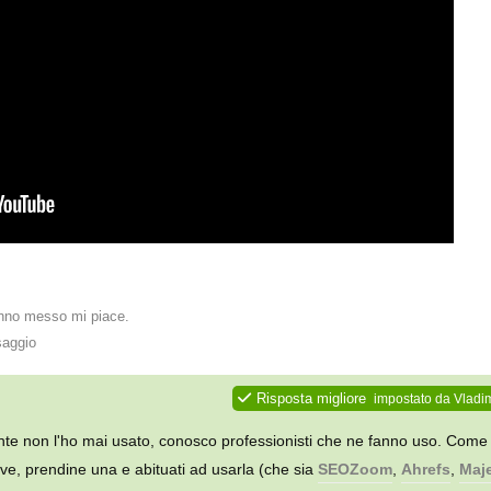
no messo mi piace
.
saggio
Risposta migliore
impostato da
Vladim
e non l'ho mai usato, conosco professionisti che ne fanno uso. Come
reve, prendine una e abituati ad usarla (che sia
SEOZoom
,
Ahrefs
,
Maj