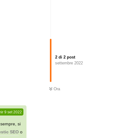
2
di
2
post
settembre 2022
Rispondi
Ora
ir
9 set 2022
 sempre, si
estic SEO
o