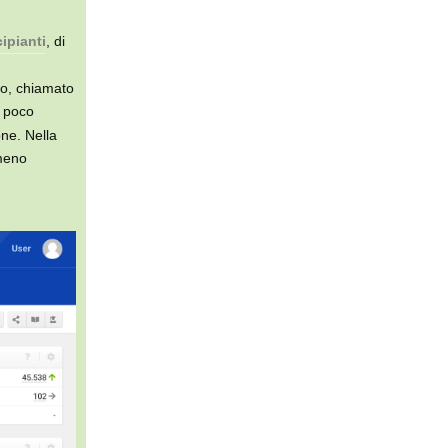
cipianti
, di
o, chiamato
i poco
one. Nella
 meno