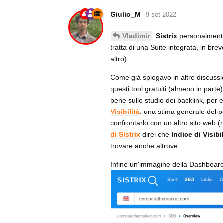
Giulio_M
9 set 2022
Sistrix
personalmente
Vladimir
tratta di una Suite integrata, in bre
altro).
Come già spiegavo in altre discussio
questi tool gratuiti (almeno in part
bene sullo studio dei backlink, per
Visibilità
: una stima generale del po
confrontarlo con un altro sito web (
di Sistrix
direi che
Indice di Visibil
trovare anche altrove.
Infine un'immagine della Dashboard di