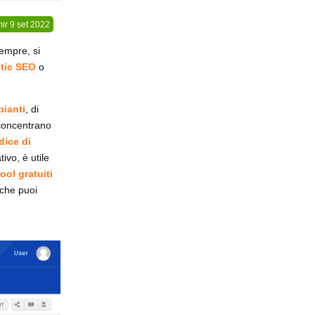
ir
9 set 2022
empre, si
tic SEO
o
pianti
, di
 concentrano
dice di
ivo, è utile
tool gratuiti
 che puoi