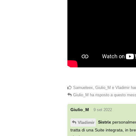
Samueleex
,
Giulio_M
e
Vladimir
han
Giulio_M
ha risposto a questo mes
Giulio_M
9 set 2022
Sistrix
personalment
Vladimir
tratta di una Suite integrata, in b