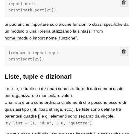
import math

print(math.sqrt(25))
Si può anche importare solo alcune funzioni o classi specifiche da
un modulo o una libreria utilizzando la sintassi "from
nome_modulo import nome_funzione".
from math import sqrt

print(sqrt(25))
Liste, tuple e dizionari
Le liste, le tuple e i dizionari sono strutture di dati comuni usate
per organizzare e manipolare valori.
Una lista è una serie ordinata di elementi che possono essere di
qualsiasi tipo (int, float, stringa, ecc.). Le liste sono definite tra
parentesi quadre [] e gli elementi sono separati da virgole.
my_list = [1, "due", 3.0, "quattro"]
Le tuple sono simili alle liste ma sono immutabili, significa che una