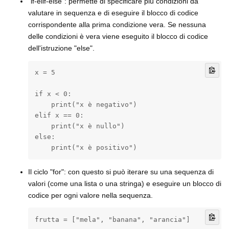
"if-elif-else": permette di specificare più condizioni da
valutare in sequenza e di eseguire il blocco di codice
corrispondente alla prima condizione vera. Se nessuna
delle condizioni è vera viene eseguito il blocco di codice
dell'istruzione "else".
x = 5

if x < 0:

    print("x è negativo")

elif x == 0:

    print("x è nullo")

else:

    print("x è positivo")
Il ciclo "for": con questo si può iterare su una sequenza di
valori (come una lista o una stringa) e eseguire un blocco di
codice per ogni valore nella sequenza.
frutta = ["mela", "banana", "arancia"]
