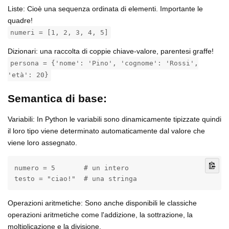
Liste: Cioè una sequenza ordinata di elementi. Importante le
quadre!
numeri = [1, 2, 3, 4, 5]
Dizionari: una raccolta di coppie chiave-valore, parentesi graffe!
persona = {'nome': 'Pino', 'cognome': 'Rossi',
'età': 20}
Semantica di base:
Variabili: In Python le variabili sono dinamicamente tipizzate quindi
il loro tipo viene determinato automaticamente dal valore che
viene loro assegnato.
numero = 5       # un intero

testo = "ciao!"  # una stringa
Operazioni aritmetiche: Sono anche disponibili le classiche
operazioni aritmetiche come l'addizione, la sottrazione, la
moltiplicazione e la divisione.