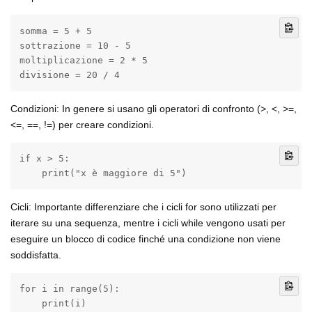
somma = 5 + 5

sottrazione = 10 - 5

moltiplicazione = 2 * 5

divisione = 20 / 4
Condizioni: In genere si usano gli operatori di confronto (>, <, >=,
<=, ==, !=) per creare condizioni.
if x > 5:

    print("x è maggiore di 5")
Cicli: Importante differenziare che i cicli for sono utilizzati per
iterare su una sequenza, mentre i cicli while vengono usati per
eseguire un blocco di codice finché una condizione non viene
soddisfatta.
for i in range(5):

    print(i)
