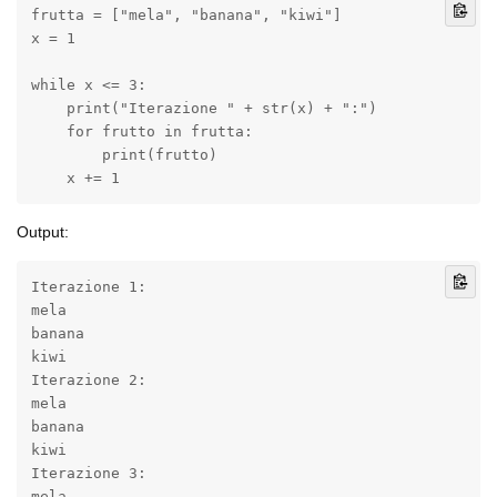
frutta = ["mela", "banana", "kiwi"]

x = 1

while x <= 3:

    print("Iterazione " + str(x) + ":")

    for frutto in frutta:

        print(frutto)

    x += 1
Output:
Iterazione 1:

mela

banana

kiwi

Iterazione 2:

mela

banana

kiwi

Iterazione 3:

mela
