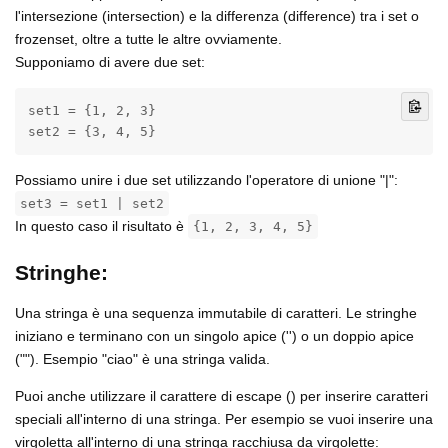
l'intersezione (intersection) e la differenza (difference) tra i set o
frozenset, oltre a tutte le altre ovviamente.
Supponiamo di avere due set:
set1 = {1, 2, 3}

set2 = {3, 4, 5}
Possiamo unire i due set utilizzando l'operatore di unione "|":
set3 = set1 | set2
In questo caso il risultato è
{1, 2, 3, 4, 5}
Stringhe:
Una stringa è una sequenza immutabile di caratteri. Le stringhe
iniziano e terminano con un singolo apice ('') o un doppio apice
(""). Esempio "ciao" è una stringa valida.
Puoi anche utilizzare il carattere di escape () per inserire caratteri
speciali all'interno di una stringa. Per esempio se vuoi inserire una
virgoletta all'interno di una stringa racchiusa da virgolette: