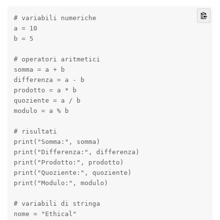
# variabili numeriche

a = 10

b = 5

# operatori aritmetici

somma = a + b

differenza = a - b

prodotto = a * b

quoziente = a / b

modulo = a % b

# risultati

print("Somma:", somma)

print("Differenza:", differenza)

print("Prodotto:", prodotto)

print("Quoziente:", quoziente)

print("Modulo:", modulo)

# variabili di stringa

nome = "Ethical"
