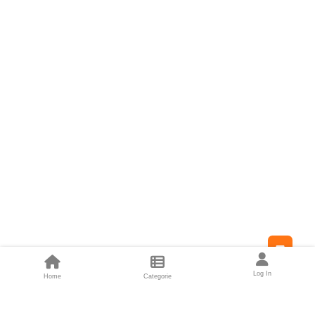
Feed
Log In
Home
Categorie