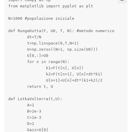
from matplotlib import pyplot as plt

N=1000 #popolazione iniziale

def RungeKutta(F, U0, T, N): #metodo numerico

	dt=T/N

	t=np.linspace(0,T,N+1)

	U=np.zeros((N+1, np.size(U0)))

	U[0,:]=U0

	for n in range(N):

		k1=F(t[n], U[n])

		k2=F(t[n+1], U[n]+dt*k1)

		U[n+1]=U[n]+dt*(k1+k2)/2

	return t, U

def LotkaVolterra(t,U):

	A=1

	B=2e-3

	C=1e-3

	D=2	

	Gazz=U[0]
