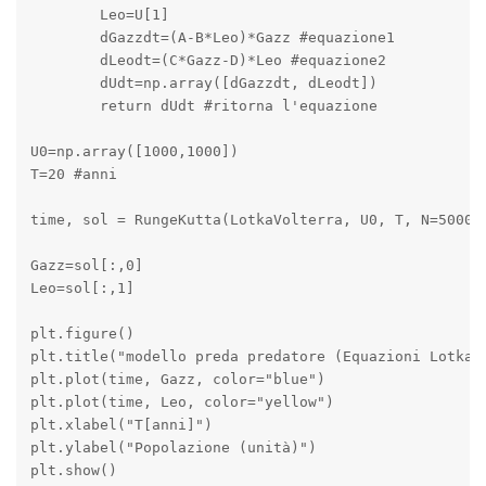
	Leo=U[1]

	dGazzdt=(A-B*Leo)*Gazz #equazione1

	dLeodt=(C*Gazz-D)*Leo #equazione2

	dUdt=np.array([dGazzdt, dLeodt])

	return dUdt #ritorna l'equazione

U0=np.array([1000,1000])

T=20 #anni

time, sol = RungeKutta(LotkaVolterra, U0, T, N=5000)

Gazz=sol[:,0]

Leo=sol[:,1]

plt.figure()

plt.title("modello preda predatore (Equazioni Lotka-V
plt.plot(time, Gazz, color="blue")

plt.plot(time, Leo, color="yellow")

plt.xlabel("T[anni]")

plt.ylabel("Popolazione (unità)")

plt.show()