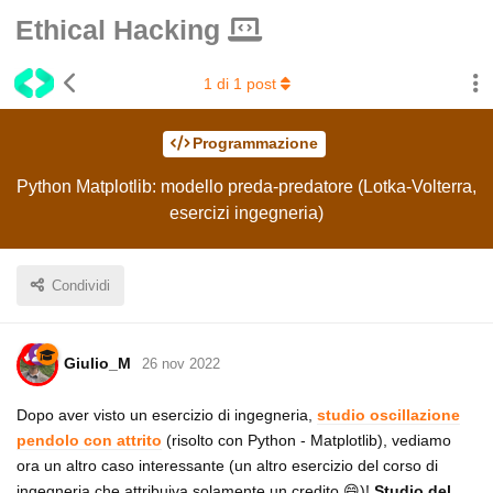
Ethical Hacking
1
di
1
post
Programmazione
Python Matplotlib: modello preda-predatore (Lotka-Volterra,
esercizi ingegneria)
Condividi
Giulio_M
26 nov 2022
Dopo aver visto un esercizio di ingegneria,
studio oscillazione
pendolo con attrito
(risolto con Python - Matplotlib), vediamo
ora un altro caso interessante (un altro esercizio del corso di
ingegneria che attribuiva solamente un credito 😄)!
Studio del