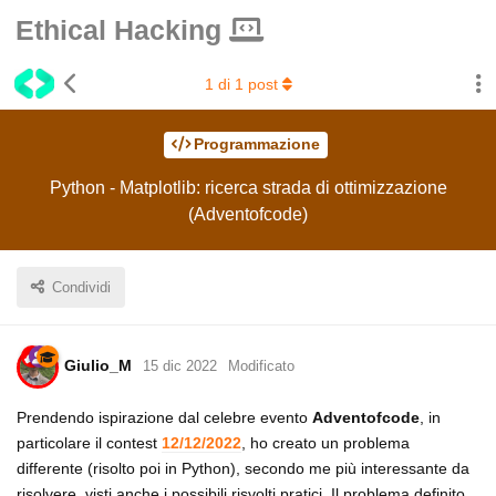
Ethical Hacking
1
di
1
post
Programmazione
Python - Matplotlib: ricerca strada di ottimizzazione
(Adventofcode)
Condividi
Giulio_M
15 dic 2022
Modificato
Prendendo ispirazione dal celebre evento
Adventofcode
, in
particolare il contest
12/12/2022
, ho creato un problema
differente (risolto poi in Python), secondo me più interessante da
risolvere, visti anche i possibili risvolti pratici. Il problema definito