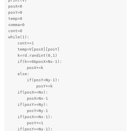
print(V)

posX=0

posY=0

temp=0

somma=0

cont=0

while(1):

    cont+=1

    temp=V[posX][posY]

    k=rd.randint(0,1)

    if(k==0&posX<Nx-1):

        posX+=k

    else:

        if(posY<Ny-1):

            posY+=k

    if(posX>=Nx):

        posX=Nx-1

    if(posY>=Ny):

        posY=Ny-1

    if(posX==Nx-1):

        posY+=1

    if(posY==Ny-1):
