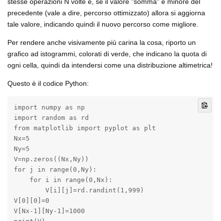
stesse operazioni N volte e, se il valore "somma" è minore del
precedente (vale a dire, percorso ottimizzato) allora si aggiorna
tale valore, indicando quindi il nuovo percorso come migliore.
Per rendere anche visivamente più carina la cosa, riporto un
grafico ad istogrammi, colorati di verde, che indicano la quota di
ogni cella, quindi da intendersi come una distribuzione altimetrica!
Questo è il codice Python:
import numpy as np

import random as rd

from matplotlib import pyplot as plt

Nx=5

Ny=5

V=np.zeros((Nx,Ny))

for j in range(0,Ny):

    for i in range(0,Nx):

        V[i][j]=rd.randint(1,999)

V[0][0]=0

V[Nx-1][Ny-1]=1000
