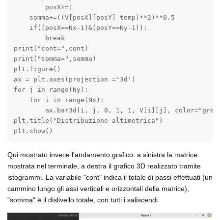
        posX+=1

    somma+=((V[posX][posY]-temp)**2)**0.5

    if((posX==Nx-1)&(posY==Ny-1)):

        break

print("cont=",cont)

print("somma=",somma)

plt.figure()

ax = plt.axes(projection ='3d')

for j in range(Ny):

    for i in range(Nx):

        ax.bar3d(i, j, 0, 1, 1, V[i][j], color="green
plt.title("Distribuzione altimetrica")

plt.show()
Qui mostrato invece l'andamento grafico: a sinistra la matrice
mostrata nel terminale, a destra il grafico 3D realizzato tramite
istogrammi. La variabile "cont" indica il totale di passi effettuati (un
cammino lungo gli assi verticali e orizzontali della matrice),
"somma" è il dislivello totale, con tutti i saliscendi.