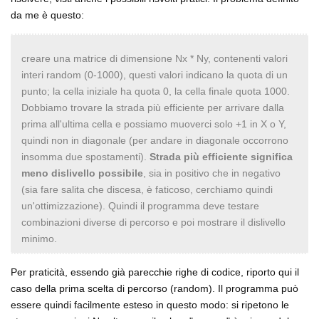
da me è questo:
creare una matrice di dimensione Nx * Ny, contenenti valori
interi random (0-1000), questi valori indicano la quota di un
punto; la cella iniziale ha quota 0, la cella finale quota 1000.
Dobbiamo trovare la strada più efficiente per arrivare dalla
prima all'ultima cella e possiamo muoverci solo +1 in X o Y,
quindi non in diagonale (per andare in diagonale occorrono
insomma due spostamenti).
Strada più efficiente significa
meno dislivello possibile
, sia in positivo che in negativo
(sia fare salita che discesa, è faticoso, cerchiamo quindi
un'ottimizzazione). Quindi il programma deve testare
combinazioni diverse di percorso e poi mostrare il dislivello
minimo.
Per praticità, essendo già parecchie righe di codice, riporto qui il
caso della prima scelta di percorso (random). Il programma può
essere quindi facilmente esteso in questo modo: si ripetono le