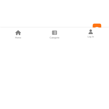
Feed
Log In
Home
Categorie
Fondatori