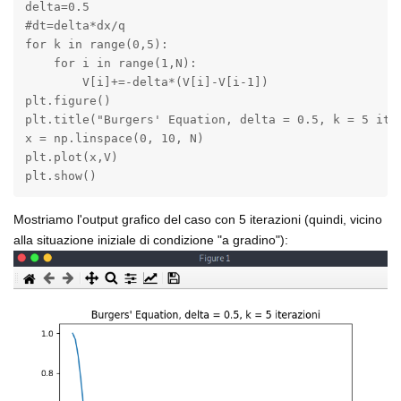
delta=0.5

#dt=delta*dx/q

for k in range(0,5):

    for i in range(1,N):

        V[i]+=-delta*(V[i]-V[i-1])

plt.figure()

plt.title("Burgers' Equation, delta = 0.5, k = 5 iter
x = np.linspace(0, 10, N)

plt.plot(x,V)

plt.show()
Mostriamo l'output grafico del caso con 5 iterazioni (quindi, vicino
alla situazione iniziale di condizione "a gradino"):