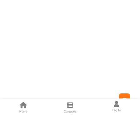
Feed
Log In
Home
Categorie