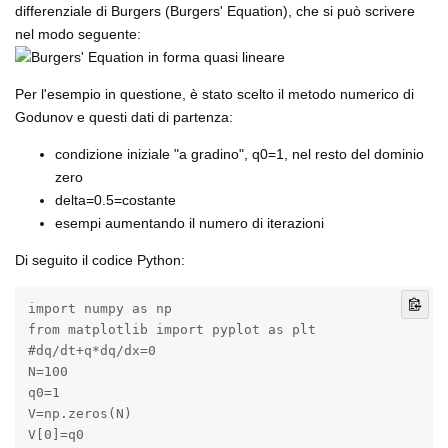
differenziale di Burgers (Burgers' Equation), che si può scrivere
nel modo seguente:
Per l'esempio in questione, è stato scelto il metodo numerico di
Godunov e questi dati di partenza:
condizione iniziale "a gradino", q0=1, nel resto del dominio
zero
delta=0.5=costante
esempi aumentando il numero di iterazioni
Di seguito il codice Python:
import numpy as np

from matplotlib import pyplot as plt

#dq/dt+q*dq/dx=0

N=100

q0=1

V=np.zeros(N)

V[0]=q0
