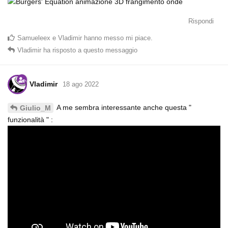
Rispondi
Samueleex
e
Vladimir
hanno messo mi piace
.
Vladimir
ha risposto a questo messaggio
Vladimir
18 ago 2022
A me sembra interessante anche questa "
Giulio_M
funzionalità " :