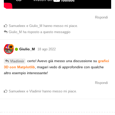
Rispondi
Samueleex
e
Giulio_M
hanno messo mi piace
.
Giulio_M
ha risposto a questo messaggio
Giulio_M
18 ago 2022
certo! Avevo già messo una discussione su
grafici
Vladimir
3D con Matplotlib
, magari vedo di approfondire con qualche
altro esempio interessante!
Rispondi
Samueleex
e
Vladimir
hanno messo mi piace
.