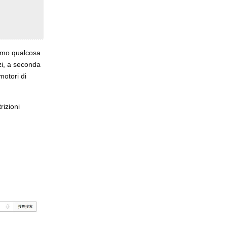
simo qualcosa
zi, a seconda
motori di
rizioni