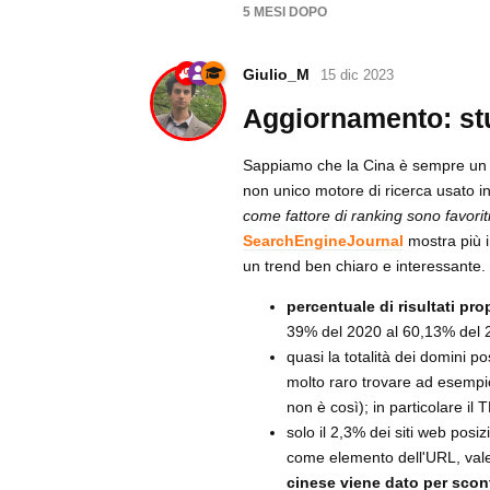
5 MESI
DOPO
Giulio_M
15 dic 2023
Aggiornamento: stu
Sappiamo che la Cina è sempre un "c
non unico motore di ricerca usato i
come fattore di ranking sono favoriti
SearchEngineJournal
mostra più in
un trend ben chiaro e interessante.
percentuale di risultati pro
39% del 2020 al 60,13% del 2
quasi la totalità dei domini p
molto raro trovare ad esempio 
non è così); in particolare il 
solo il 2,3% dei siti web posi
come elemento dell'URL, val
cinese viene dato per scon