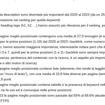
ta description sono diventate più importanti dal 2020 al 2023 (da un 2
osizione nel ranking per quella keyword)
heading tags (h1, h2, ...) hanno assunto più rilevanza per il ranking, 
 pagine meglio posizionate contengono una media di 27,5 immagini (è ta
 per le prime posizioni (1-10) dal 2020 al 2023 i backlink, come numero
ito, hanno assunto maggiore importanza; interessante notare però che il
i 3 e 7, quindi per le prime posizioni (1 e 2) i backlink sono sempre im
ilevanza, pertinenza del contenuto con la ricerca, è un aspetto più impor
 altri motori di ricerca)
e pagine meglio posizionate contiene liste (elemento che rende la leggibil
un "muro di testo"), con una media di 10,8 liste diverse per pagina (tant
,9 punti
 pagine meglio posizionate contiene tabelle e la presenza di keyword nel
1% ne fa uso ed è comunque nelle prime posizioni)
3 le pagine meglio posizionate sono passate dal 55% al 69,6% attuale,
 HTTPS