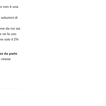
alo non è una
soluzioni di
ne da noi sia
e ne fa uso
re solo il 2%
za da parte
a cinese
Rispondi