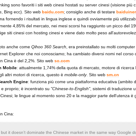
nking sono favoriti i siti web cinesi hostati su server cinesi (visione pi
e, Bing ecc). Sito web
baidu.com
; consiglio anche di testare
baiduine
 fornendo i risultati in lingua inglese e quindi ovviamente più utilizzab
almente 4,85% del mercato, nei mesi scorsi ha raggiunto un picco del 1
e siti cinesi con hosting cinesi e viene dato molto peso all'autorevolez
noto anche come
Qihoo 360 Search
, era preinstallato su molti computer
rnet Explorer che noi conosciamo; ha cambiato diversi nomi nel corso d
in Cina è del 2,2%. Sito web
so.com
n Mobile
: attualmente 1,74% della quota di mercato, motore di ricerca 
gli altri motori di ricerca, questo è
mobile-only
. Sito web
sm.cn
Search Engine
: funziona più come una piattaforma educativa (ambito di
 e proprio; è incentrato su
"Chinese-to-English"
, sistemi di traduzione ut
n Cinesi; le lingue al momento sono 20 e la maggior parte dell'utenza è 
in Cina:
k, but it doesn’t dominate the Chinese market in the same way Google 