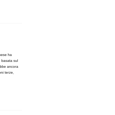
Rispondi
inese ha
, basata sul
ebbe ancora
ni terze,
Rispondi