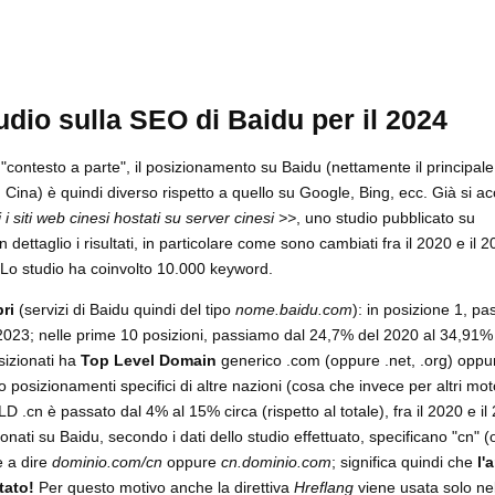
dio sulla SEO di Baidu per il 2024
ontesto a parte", il posizionamento su Baidu (nettamente il principal
n Cina) è quindi diverso rispetto a quello su Google, Bing, ecc. Già si 
 i siti web cinesi hostati su server cinesi >>
, uno studio pubblicato su
 dettaglio i risultati, in particolare come sono cambiati fra il 2020 e il
 Lo studio ha coinvolto 10.000 keyword.
pri
(servizi di Baidu quindi del tipo
nome.baidu.com
): in posizione 1, p
023; nelle prime 10 posizioni, passiamo dal 24,7% del 2020 al 34,91%
osizionati ha
Top Level Domain
generico .com (oppure .net, .org) oppur
posizionamenti specifici di altre nazioni (cosa che invece per altri moto
TLD .cn è passato dal 4% al 15% circa (rispetto al totale), fra il 2020 e il
zionati su Baidu, secondo i dati dello studio effettuato, specificano "cn" 
e a dire
dominio.com/cn
oppure
cn.dominio.com
; significa quindi che
l'
tato!
Per questo motivo anche la direttiva
Hreflang
viene usata solo nel