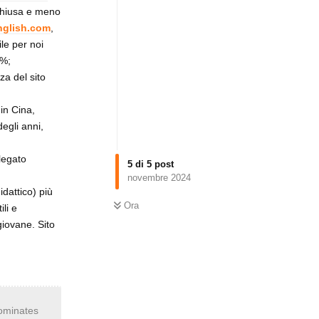
ù chiusa e meno
nglish.com
,
ile per noi
9%;
za del sito
 in Cina,
egli anni,
legato
5
di
5
post
novembre 2024
dattico) più
Ora
ili e
giovane. Sito
dominates