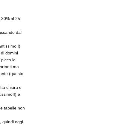
5-30% al 25-
passando dal
ntissimo!!)
 di domini
 picco lo
portanti ma
tante (questo
ità chiara e
issimo!!) e
le tabelle non
 quindi oggi