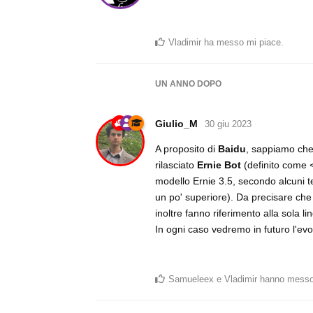
Vladimir
ha messo mi piace
.
UN ANNO
DOPO
Giulio_M
30 giu 2023
A proposito di
Baidu
, sappiamo che 
rilasciato
Ernie Bot
(definito come
modello Ernie 3.5, secondo alcuni
un po' superiore). Da precisare che i
inoltre fanno riferimento alla sola 
In ogni caso vedremo in futuro l'evo
Samueleex
e
Vladimir
hanno messo