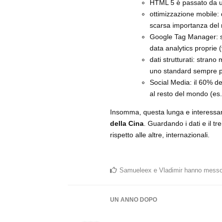
HTML 5 è passato da u
ottimizzazione mobile: 
scarsa importanza del m
Google Tag Manager: si
data analytics proprie
dati strutturati: stran
uno standard sempre pi
Social Media: il 60% de
al resto del mondo (e
Insomma, questa lunga e interessa
della Cina
. Guardando i dati e il t
rispetto alle altre, internazionali.
Samueleex
e
Vladimir
hanno messo
UN ANNO
DOPO