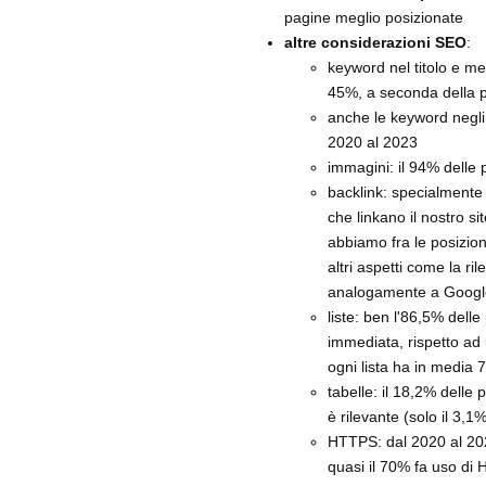
pagine meglio posizionate
altre considerazioni SEO
:
keyword nel titolo e me
45%, a seconda della p
anche le keyword negli 
2020 al 2023
immagini: il 94% delle
backlink: specialmente
che linkano il nostro s
abbiamo fra le posizion
altri aspetti come la r
analogamente a Google e
liste: ben l'86,5% dell
immediata, rispetto ad 
ogni lista ha in media 7
tabelle: il 18,2% delle
è rilevante (solo il 3,
HTTPS: dal 2020 al 202
quasi il 70% fa uso di