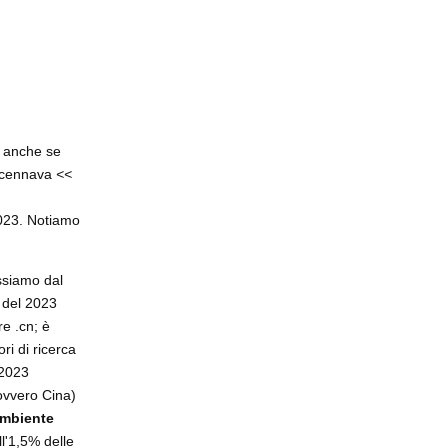
e anche se
accennava
<<
 2023. Notiamo
assiamo dal
 del 2023
e .cn; è
ri di ricerca
 2023
(ovvero Cina)
ambiente
l'1,5% delle