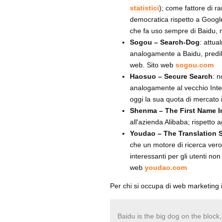
statistici
); come fattore di ra
democratica rispetto a Googl
che fa uso sempre di Baidu, ma
Sogou – Search-Dog
: attu
analogamente a Baidu, predilig
web. Sito web
sogou.com
Haosuo – Secure Search
: 
analogamente al vecchio Inte
oggi la sua quota di mercato 
Shenma – The First Name I
all'azienda Alibaba; rispetto a
Youdao – The Translation 
che un motore di ricerca vero
interessanti per gli utenti no
web
youdao.com
Per chi si occupa di web marketing 
Baidu is the big dog on the bloc