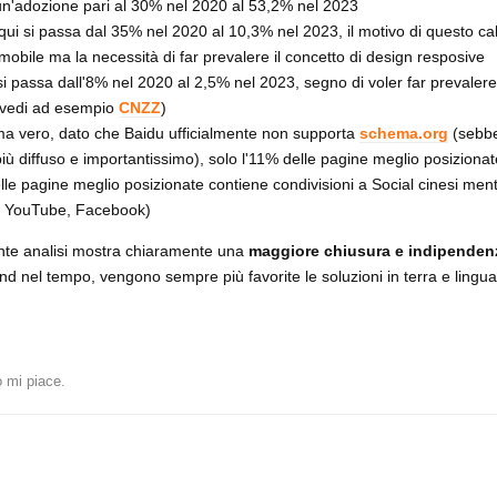
n'adozione pari al 30% nel 2020 al 53,2% nel 2023
qui si passa dal 35% nel 2020 al 10,3% nel 2023, il motivo di questo c
obile ma la necessità di far prevalere il concetto di design resposive
 passa dall'8% nel 2020 al 2,5% nel 2023, segno di voler far prevalere 
 (vedi ad esempio
CNZZ
)
o ma vero, dato che Baidu ufficialmente non supporta
schema.org
(sebbe
ù diffuso e importantissimo), solo l'11% delle pagine meglio posizionat
lle pagine meglio posizionate contiene condivisioni a Social cinesi ment
s. YouTube, Facebook)
nte analisi mostra chiaramente una
maggiore chiusura e indipenden
rend nel tempo, vengono sempre più favorite le soluzioni in terra e lingu
 mi piace
.