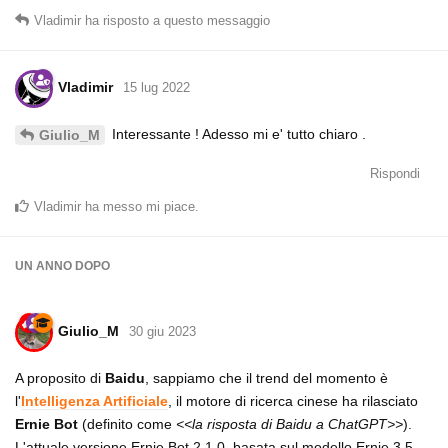
Vladimir
ha risposto a questo messaggio
Vladimir
15 lug 2022
Interessante ! Adesso mi e' tutto chiaro .
Giulio_M
Rispondi
Vladimir
ha messo mi piace
.
UN ANNO
DOPO
Giulio_M
30 giu 2023
A proposito di
Baidu
, sappiamo che il trend del momento è
l'
Intelligenza Artificiale
, il motore di ricerca cinese ha rilasciato
Ernie Bot
(definito come
<<la risposta di Baidu a ChatGPT>>
).
L'attuale versione Ernie Bot 2.1.0, basata sul modello Ernie 3.5,