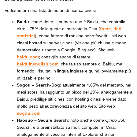
Vediamo ora una lista di motori di ricerca cinesi:
Baidu
: come detto, il numero uno è Baidu, che controlla
oltre il 75% delle quote di mercato in Cina (
fonte, dati
statistici
); come fattore di ranking sono favoriti i siti web
cinesi hostati su server cinesi (visione più chiusa e meno
democratica rispetto a Google, Bing ecc). Sito web
baidu.com
; consiglio anche di testare
baiduinenglish.com
, che fa uso sempre di Baidu, ma
fornendo i risultati in lingua inglese e quindi ovviamente più
utilizzabile per noi
Sogou – Search-Dog
: attualmente 4,85% del mercato, nei
mesi scorsi ha raggiunto un picco del 19%; analogamente a
Baidu, predilige siti cinesi con hosting cinesi e viene dato
molto peso all'autorevolezza del sito web. Sito web
sogou.com
Haosuo – Secure Search
: noto anche come
Qihoo 360
Search
, era preinstallato su molti computer in Cina,
analogamente al vecchio Internet Explorer che noi