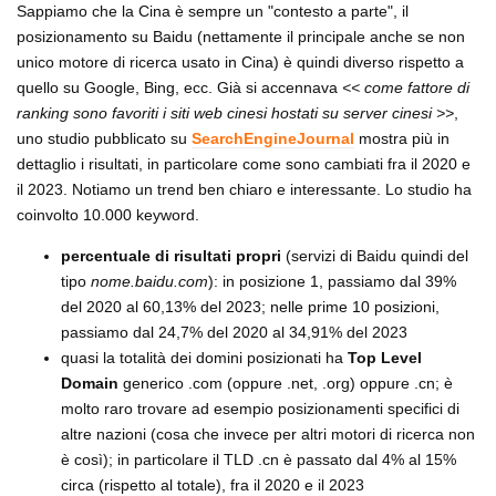
Sappiamo che la Cina è sempre un "contesto a parte", il
posizionamento su Baidu (nettamente il principale anche se non
unico motore di ricerca usato in Cina) è quindi diverso rispetto a
quello su Google, Bing, ecc. Già si accennava
<< come fattore di
ranking sono favoriti i siti web cinesi hostati su server cinesi >>
,
uno studio pubblicato su
SearchEngineJournal
mostra più in
dettaglio i risultati, in particolare come sono cambiati fra il 2020 e
il 2023. Notiamo un trend ben chiaro e interessante. Lo studio ha
coinvolto 10.000 keyword.
percentuale di risultati propri
(servizi di Baidu quindi del
tipo
nome.baidu.com
): in posizione 1, passiamo dal 39%
del 2020 al 60,13% del 2023; nelle prime 10 posizioni,
passiamo dal 24,7% del 2020 al 34,91% del 2023
quasi la totalità dei domini posizionati ha
Top Level
Domain
generico .com (oppure .net, .org) oppure .cn; è
molto raro trovare ad esempio posizionamenti specifici di
altre nazioni (cosa che invece per altri motori di ricerca non
è così); in particolare il TLD .cn è passato dal 4% al 15%
circa (rispetto al totale), fra il 2020 e il 2023