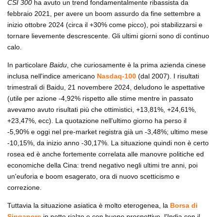
CSI 300
ha avuto un trend fondamentalmente ribassista da
febbraio 2021, per avere un boom assurdo da fine settembre a
inizio ottobre 2024 (circa il +30% come picco), poi stabilizzarsi e
tornare lievemente descrescente. Gli ultimi giorni sono di continuo
calo.
In particolare
Baidu
, che curiosamente è la prima azienda cinese
inclusa nell'indice americano
Nasdaq-100
(dal 2007). I risultati
trimestrali di Baidu, 21 novembere 2024, deludono le aspettative
(utile per azione -4,92% rispetto alle stime mentre in passato
avevamo avuto risultati più che ottimistici, +13,81%, +24,61%,
+23,47%, ecc). La quotazione nell'ultimo giorno ha perso il
-5,90% e oggi nel pre-market registra già un -3,48%; ultimo mese
-10,15%, da inizio anno -30,17%. La situazione quindi non è certo
rosea ed è anche fortemente correlata alle manovre politiche ed
economiche della Cina: trend negativo negli ultimi tre anni, poi
un'euforia e boom esagerato, ora di nuovo scetticismo e
correzione.
Tuttavia la situazione asiatica è molto eterogenea, la
Borsa di
Singapore
in netto rialzo e con buone prospettive, l'India con il