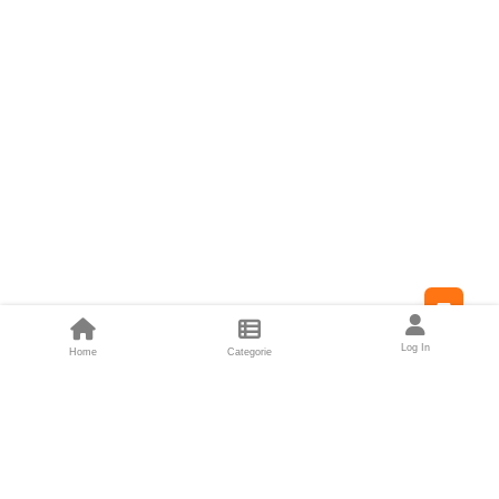
Feed
Log In
Home
Categorie