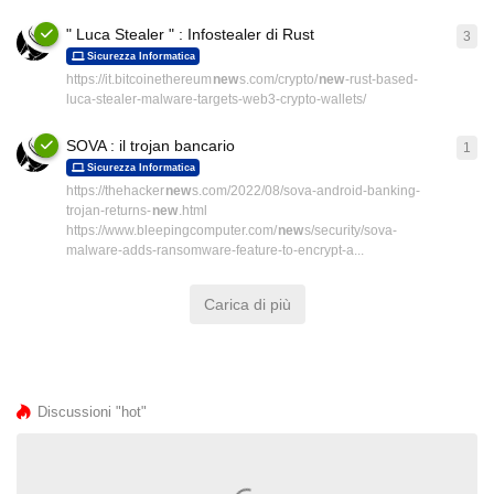
" Luca Stealer " : Infostealer di Rust
3
3
ri
Sicurezza Informatica
https://it.bitcoinethereum
new
s.com/crypto/
new
-rust-based-
luca-stealer-malware-targets-web3-crypto-wallets/
SOVA : il trojan bancario
1
1
ri
Sicurezza Informatica
https://thehacker
new
s.com/2022/08/sova-android-banking-
trojan-returns-
new
.html
https://www.bleepingcomputer.com/
new
s/security/sova-
malware-adds-ransomware-feature-to-encrypt-a...
Carica di più
Discussioni "hot"