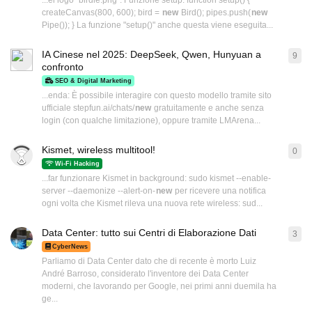
...el logo "birdie.png". Funzione setup: function setup() {
createCanvas(800, 600); bird =
new
Bird(); pipes.push(
new
Pipe()); } La funzione "setup()" anche questa viene eseguita...
IA Cinese nel 2025: DeepSeek, Qwen, Hunyuan a
9
9
ri
confronto
SEO & Digital Marketing
...enda: È possibile interagire con questo modello tramite sito
ufficiale stepfun.ai/chats/
new
gratuitamente e anche senza
login (con qualche limitazione), oppure tramite LMArena...
Kismet, wireless multitool!
0
0
ri
Wi-Fi Hacking
...far funzionare Kismet in background: sudo kismet --enable-
server --daemonize --alert-on-
new
per ricevere una notifica
ogni volta che Kismet rileva una nuova rete wireless: sud...
Data Center: tutto sui Centri di Elaborazione Dati
3
3
ri
CyberNews
Parliamo di Data Center dato che di recente è morto Luiz
André Barroso, considerato l'inventore dei Data Center
moderni, che lavorando per Google, nei primi anni duemila ha
ge...