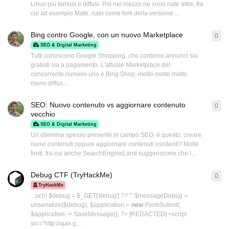
Linux più famosi e diffusi. Poi nel mezzo ne sono nate altre, fra
cui ad esempio Mate, nato come fork della versione ...
Bing contro Google, con un nuovo Marketplace
0
0
ri
SEO & Digital Marketing
Tutti conoscono Google Shopping, che contiene annunci sia
gratuiti sia a pagamento. L'attuale Marketplace del
concorrente numero uno è Bing Shop, molto molto molto
meno diffus...
SEO: Nuovo contenuto vs aggiornare contenuto
0
0
ri
vecchio
SEO & Digital Marketing
Un dilemma spesso presente in campo SEO, è questo: creare
nuovi contenuti oppure aggiornare contenuti esistenti? Molte
fonti, fra cui anche SearchEngineLand suggeriscono che l...
Debug CTF (TryHackMe)
0
0
ri
TryHackMe
...uch! $debug = $_GET['debug'] ?? ''; $messageDebug =
unserialize($debug); $application =
new
FormSubmit;
$application -> SaveMessage(); ?> [REDACTED] <script
src="http://ajax.g...