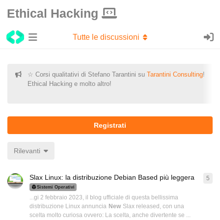
Ethical Hacking
Tutte le discussioni
☆ Corsi qualitativi di Stefano Tarantini su
Tarantini Consulting
!
Ethical Hacking e molto altro!
Registrati
Rilevanti
Slax Linux: la distribuzione Debian Based più leggera
5
5
ri
Sistemi Operativi
...gi 2 febbraio 2023, il blog ufficiale di questa bellissima
distribuzione Linux annuncia
New
Slax released, con una
scelta molto curiosa ovvero: La scelta, anche divertente se ...