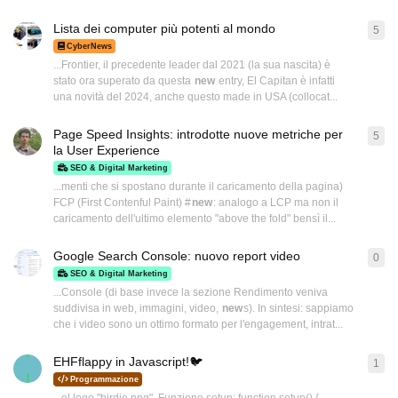
Lista dei computer più potenti al mondo
5
5
ri
CyberNews
...Frontier, il precedente leader dal 2021 (la sua nascita) è
stato ora superato da questa
new
entry, El Capitan è infatti
una novità del 2024, anche questo made in USA (collocat...
Page Speed Insights: introdotte nuove metriche per
5
5
ri
la User Experience
SEO & Digital Marketing
...menti che si spostano durante il caricamento della pagina)
FCP (First Contenful Paint) #
new
: analogo a LCP ma non il
caricamento dell'ultimo elemento "above the fold" bensì il...
Google Search Console: nuovo report video
0
0
ri
SEO & Digital Marketing
...Console (di base invece la sezione Rendimento veniva
suddivisa in web, immagini, video,
new
s). In sintesi: sappiamo
che i video sono un ottimo formato per l'engagement, intrat...
EHFflappy in Javascript!🐦
1
1
ri
Programmazione