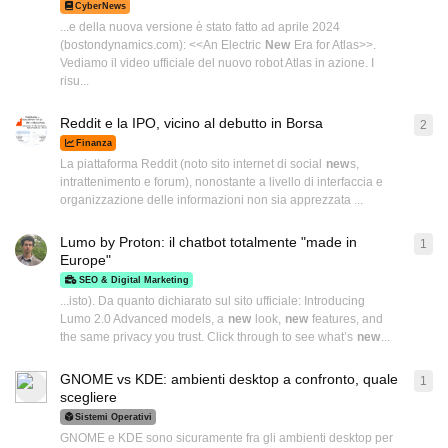
CyberNews
...e della nuova versione è stato fatto ad aprile 2024
(bostondynamics.com): <<An Electric
New
Era for Atlas>>.
Vediamo il video ufficiale del nuovo robot Atlas in azione. I
risu...
Reddit e la IPO, vicino al debutto in Borsa
2
2
ri
Finanza
La piattaforma Reddit (noto sito internet di social
new
s,
intrattenimento e forum), nonostante a livello di interfaccia e
organizzazione delle informazioni non sia apprezzata ...
Lumo by Proton: il chatbot totalmente "made in
1
1
ri
Europe"
SEO & Digital Marketing
...isto). Da quanto dichiarato sul sito ufficiale: Introducing
Lumo 2.0 Advanced models, a
new
look,
new
features, and
the same privacy you trust. Click through to see what’s
new
...
GNOME vs KDE: ambienti desktop a confronto, quale
1
1
ri
scegliere
Sistemi Operativi
GNOME e KDE sono sicuramente fra gli ambienti desktop per