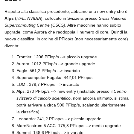
Rispetto alla classifica precedente, abbiamo una new entry che è
Alps
(
HPE
,
NVIDIA
), collocato in Svizzera presso
Swiss National
Supercomputing Centre (CSCS)
. Altre macchine hanno subito
upgrade, come Aurora che raddoppia il numero di core. Quindi la
nuova classifica, in ordine di PFlop/s (non necessariamente core)
diventa:
Frontier: 1206 PFlop/s --> piccolo upgrade
Aurora: 1012 PFlop/s --> grande upgrade
Eagle: 561,2 PFlop/s --> invariato
Supercomputer Fugaku: 442,01 PFlop/s
LUMI: 379,7 PFlop/s --> invariato
Alps: 270 PFlop/s --> new entry (installato presso il
Centro
svizzero di calcolo scientifico
, nom ancora ultimato, si stima
potrà arrivare a circa 500 PFlop/s, scalando ulteriormente
la classifica)
Leonardo: 241,2 PFlop/s --> piccolo upgrade
MareNostrum 5 ACC: 175,3 PFlop/s --> medio upgrade
Summit: 148,6 PFlop/s --> invariato