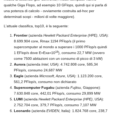
qualche Giga Flops, ad esempio 10 GFlops, quindi qui si parla di
una potenza di calcolo - ovviamente costruita ad-hoc per
determinati scopi - milioni di volte maggiore).
L'attuale classifica, top10, è la seguente:
Frontier
(azienda
Hewlett Packard Enterprise (HPE)
, USA):
8.699.904 core, Rmax 1194 PFlop/s (il primo
supercomputer al mondo a superare i 1000 PFlop/s quindi
18
1 EFlop/s dove E=Exa=10
), consumo 22,7 MW (ovvero
come 7500 abitazioni con un consumo di picco di 3 kW)
Aurora
(azienda
Intel
, USA): 4.742.808 core, 585,34
PFlop/s, consumo 24,687 MW
Eagle
(azienda
Microsoft, Azure
, USA): 1.123.200 core,
561,2 PFlop/s, consumo non dichiarato
Supercomputer Fugaku
(azienda
Fujitsu
, Giappone):
7.630.848 core, 442,01 PFlop/s, consumo 29,899 MW
LUMI
(azienda
Hewlett Packard Enterprise (HPE)
, USA):
2.752.704 core, 379,7 PFlop/s, consumo 7,107 MW
Leonardo
(azienda
EVIDEN
, Italia): 1.824.768 core, 238,7