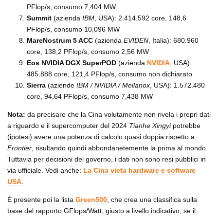
PFlop/s, consumo 7,404 MW
Summit
(azienda
IBM
, USA): 2.414.592 core, 148,6
PFlop/s, consumo 10,096 MW
MareNostrum 5 ACC
(azienda
EVIDEN
, Italia): 680.960
core, 138,2 PFlop/s, consumo 2,56 MW
Eos NVIDIA DGX SuperPOD
(azienda
NVIDIA
, USA):
485.888 core, 121,4 PFlop/s, consumo non dichiarato
Sierra
(aziende
IBM / NVIDIA / Mellanox
, USA): 1.572.480
core, 94,64 PFlop/s, consumo 7,438 MW
Nota:
da precisare che la Cina volutamente non rivela i propri dati
a riguardo e il supercomputer del 2024
Tianhe Xingyi
potrebbe
(ipotesi) avere una potenza di calcolo quasi doppia rispetto a
Frontier
, risultando quindi abbondanetemente la prima al mondo.
Tuttavia per decisioni del governo, i dati non sono resi pubblici in
via ufficiale. Vedi anche:
La Cina vieta hardware e software
USA
.
È presente poi la lista
Green500
, che crea una classifica sulla
base del rapporto GFlops/Watt; giusto a livello indicativo, se il