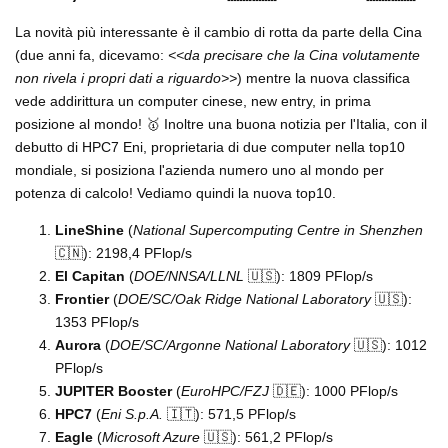
La novità più interessante è il cambio di rotta da parte della Cina
(due anni fa, dicevamo:
<<da precisare che la Cina volutamente
non rivela i propri dati a riguardo>>
) mentre la nuova classifica
vede addirittura un computer cinese, new entry, in prima
posizione al mondo! 🥇 Inoltre una buona notizia per l'Italia, con il
debutto di HPC7 Eni, proprietaria di due computer nella top10
mondiale, si posiziona l'azienda numero uno al mondo per
potenza di calcolo! Vediamo quindi la nuova top10.
LineShine
(
National Supercomputing Centre in Shenzhen
🇨🇳): 2198,4 PFlop/s
El Capitan
(
DOE/NNSA/LLNL
🇺🇸): 1809 PFlop/s
Frontier
(
DOE/SC/Oak Ridge National Laboratory
🇺🇸):
1353 PFlop/s
Aurora
(
DOE/SC/Argonne National Laboratory
🇺🇸): 1012
PFlop/s
JUPITER Booster
(
EuroHPC/FZJ
🇩🇪): 1000 PFlop/s
HPC7
(
Eni S.p.A.
🇮🇹): 571,5 PFlop/s
Eagle
(
Microsoft Azure
🇺🇸): 561,2 PFlop/s