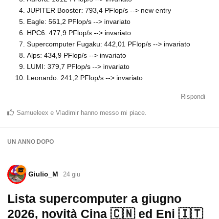
JUPITER Booster: 793,4 PFlop/s --> new entry
Eagle: 561,2 PFlop/s --> invariato
HPC6: 477,9 PFlop/s --> invariato
Supercomputer Fugaku: 442,01 PFlop/s --> invariato
Alps: 434,9 PFlop/s --> invariato
LUMI: 379,7 PFlop/s --> invariato
Leonardo: 241,2 PFlop/s --> invariato
Rispondi
Samueleex
e
Vladimir
hanno messo mi piace
.
UN ANNO
DOPO
Giulio_M
24 giu
Lista supercomputer a giugno
2026, novità Cina 🇨🇳 ed Eni 🇮🇹