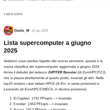
6 MESI
DOPO
Giulio_M
12 giu 2025
Lista supercomputer a giugno
2025
Vediamo cosa cambia rispetto allo scorso semestre, questa è la
nuova classifica dei supercomputer aggiornata a giugno 2025.
Arriva il debutto del tedesco
JUPITER Booster
(di
EuroHPC/FZJ
),
che si piazza direttamente al quarto posto, invariati gli altri. Nella
top10 restano i due italiani HPC6 (di
Eni
, in sesta posizione) e
Leonardo (di
EuroHPC/CINECA
, in decima posizione).
El Capitan: 1742 PFlop/s --> invariato
Frontier: 1353 PFlop/s --> invariato
Aurora: 1012 PFlop/s --> invariato