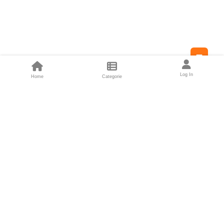
Feed
Log In
Home
Categorie
Fondatori