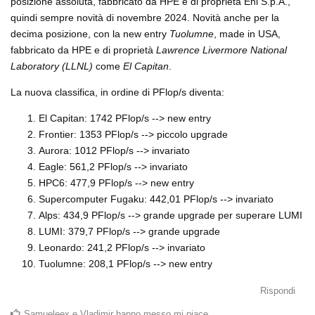
posizione assoluta, fabbricato da HPE e di proprietà Eni S.p.A.,
quindi sempre novità di novembre 2024. Novità anche per la
decima posizione, con la new entry
Tuolumne
, made in USA,
fabbricato da HPE e di proprietà
Lawrence Livermore National
Laboratory (LLNL)
come
El Capitan
.
La nuova classifica, in ordine di PFlop/s diventa:
El Capitan: 1742 PFlop/s --> new entry
Frontier: 1353 PFlop/s --> piccolo upgrade
Aurora: 1012 PFlop/s --> invariato
Eagle: 561,2 PFlop/s --> invariato
HPC6: 477,9 PFlop/s --> new entry
Supercomputer Fugaku: 442,01 PFlop/s --> invariato
Alps: 434,9 PFlop/s --> grande upgrade per superare LUMI
LUMI: 379,7 PFlop/s --> grande upgrade
Leonardo: 241,2 PFlop/s --> invariato
Tuolumne: 208,1 PFlop/s --> new entry
Rispondi
Samueleex
e
Vladimir
hanno messo mi piace
.