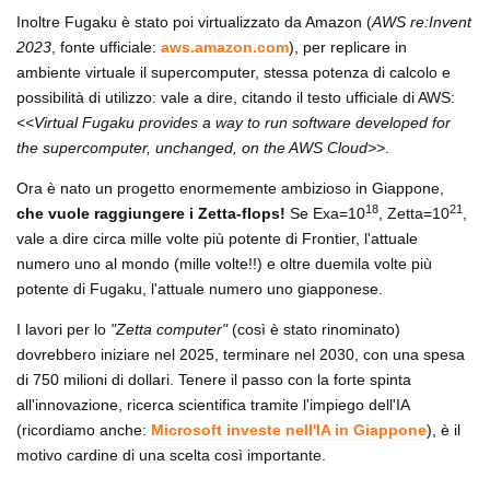
Inoltre Fugaku è stato poi virtualizzato da Amazon (
AWS re:Invent
2023
, fonte ufficiale:
aws.amazon.com
), per replicare in
ambiente virtuale il supercomputer, stessa potenza di calcolo e
possibilità di utilizzo: vale a dire, citando il testo ufficiale di AWS:
<<Virtual Fugaku provides a way to run software developed for
the supercomputer, unchanged, on the AWS Cloud>>
.
Ora è nato un progetto enormemente ambizioso in Giappone,
18
21
che vuole raggiungere i Zetta-flops!
Se Exa=10
, Zetta=10
,
vale a dire circa mille volte più potente di Frontier, l'attuale
numero uno al mondo (mille volte!!) e oltre duemila volte più
potente di Fugaku, l'attuale numero uno giapponese.
I lavori per lo
"Zetta computer"
(così è stato rinominato)
dovrebbero iniziare nel 2025, terminare nel 2030, con una spesa
di 750 milioni di dollari. Tenere il passo con la forte spinta
all'innovazione, ricerca scientifica tramite l'impiego dell'IA
(ricordiamo anche:
Microsoft investe nell'IA in Giappone
), è il
motivo cardine di una scelta così importante.