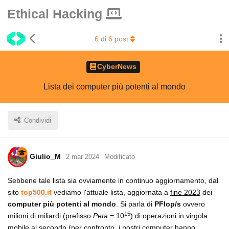
Ethical Hacking
6
di
6
post
CyberNews
Lista dei computer più potenti al mondo
Condividi
Giulio_M
2 mar 2024
Modificato
Sebbene tale lista sia ovviamente in continuo aggiornamento, dal
sito
top500.it
vediamo l'attuale lista, aggiornata a
fine 2023
dei
computer più potenti al mondo
. Si parla di
PFlop/s
ovvero
15
milioni di miliardi (prefisso
Peta
= 10
) di operazioni in virgola
mobile al secondo (per confronto, i nostri computer hanno