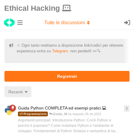
Ethical Hacking
Tutte le discussioni
☆ Ogni tanto mettiamo a disposizione link/codici per ottenere
esperienza extra su
Telegram,
non perderli! 👀🔍
Registrati
Recenti
Guida Python COMPLETA ed esempi pratici.💻
3
3
ri
Giulio_M
ha risposto
25 ott 2023
Programmazione
Argomenti principali: Introduzione Python: Cos'è Python e
perché è popolare? Come installare Python e l'ambiente di
sviluppo. Fondamentali di Python Sintassi e semantica di ba...