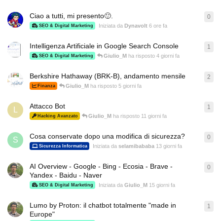
Ciao a tutti, mi presento🙂.
0
0
ri
Iniziata da
Dynavolt
6 ore fa
SEO & Digital Marketing
Intelligenza Artificiale in Google Search Console
1
1
ri
Giulio_M
ha risposto
4 giorni fa
SEO & Digital Marketing
Berkshire Hathaway (BRK-B), andamento mensile
2
2
ri
Giulio_M
ha risposto
5 giorni fa
Finanza
Attacco Bot
1
1
ri
L
Giulio_M
ha risposto
11 giorni fa
Hacking Avanzato
Cosa conservate dopo una modifica di sicurezza?
0
0
ri
S
Iniziata da
selamibababa
13 giorni fa
Sicurezza Informatica
AI Overview - Google - Bing - Ecosia - Brave -
0
0
ri
Yandex - Baidu - Naver
Iniziata da
Giulio_M
15 giorni fa
SEO & Digital Marketing
Lumo by Proton: il chatbot totalmente "made in
1
1
ri
Europe"