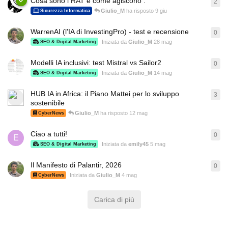
Cosa sono i RAT e come agiscono .
2
2
ri
Giulio_M
ha risposto
9 giu
Sicurezza Informatica
WarrenAI (l'IA di InvestingPro) - test e recensione
0
0
ri
Iniziata da
Giulio_M
28 mag
SEO & Digital Marketing
Modelli IA inclusivi: test Mistral vs Sailor2
0
0
ri
Iniziata da
Giulio_M
14 mag
SEO & Digital Marketing
HUB IA in Africa: il Piano Mattei per lo sviluppo
3
3
ri
sostenibile
Giulio_M
ha risposto
12 mag
CyberNews
Ciao a tutti!
0
0
ri
E
Iniziata da
emily45
5 mag
SEO & Digital Marketing
Il Manifesto di Palantir, 2026
0
0
ri
Iniziata da
Giulio_M
4 mag
CyberNews
Carica di più