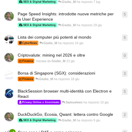
Giulio_M
ha risposto
7 lug
SEO & Digital Marketing
Page Speed Insights: introdotte nuove metriche per
5
5
ri
la User Experience
Giulio_M
ha risposto
29 giu
SEO & Digital Marketing
Lista dei computer più potenti al mondo
5
5
ri
Giulio_M
ha risposto
24 giu
CyberNews
Criptovalute: mining nel 2026 e oltre
0
0
ri
Iniziata da
Giulio_M
23 giu
Finanza
Borsa di Singapore (SGX): considerazioni
3
3
ri
Giulio_M
ha risposto
18 giu
Finanza
BlackSession browser multi-identità con Electron e
5
5
ri
React
Samueleex
ha risposto
10 giu
Privacy Online e Anonimato
DuckDuckGo, Ecosia, Qwant: lettera contro Google
2
2
ri
Giulio_M
ha risposto
9 giu
SEO & Digital Marketing