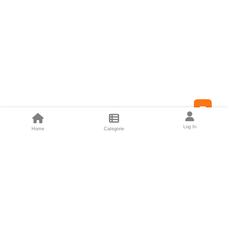
Feed
Log In
Home
Categorie
Fondatori