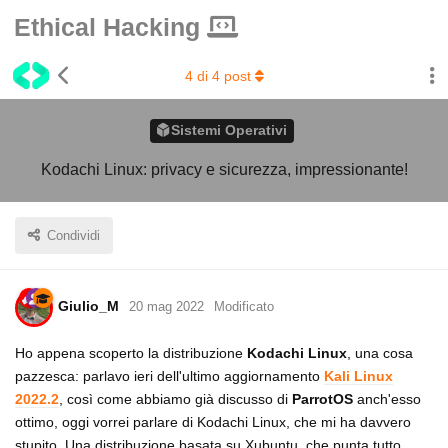
Ethical Hacking
4
di
4
post
Sistemi Operativi
Kodachi Linux: privacy e sicurezza, impressionante!
Condividi
Giulio_M
20 mag 2022
Modificato
Ho appena scoperto la distribuzione
Kodachi Linux
, una cosa
pazzesca: parlavo ieri dell'ultimo aggiornamento
Kali Linux
2022.2
, così come abbiamo già discusso di
ParrotOS
anch'esso
ottimo, oggi vorrei parlare di Kodachi Linux, che mi ha davvero
stupito. Una distribuzione basata su Xubuntu, che punta tutto