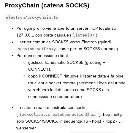
ProxyChain (catena SOCKS)
electron/proxyChain.ts
Per ogni profilo viene aperto un server TCP locale su
127.0.0.1 con porta casuale (
).
listen(0)
Il server comunica SOCKS5 verso Electron (quindi
come per un SOCKS5 normale).
session.setProxy
Per ogni connessione client:
gestisce handshake SOCKS5 (greeting +
CONNECT);
dopo il CONNECT rimuove il listener data e fa pipe
tra client e socket remoto (altrimenti i byte del tunnel
verrebbero letti di nuovo come SOCKS e la
connessione si romperebbe).
La catena reale è costruita con socks
(
): hop multipli
SocksClient.createConnectionChain
solo SOCKS4/SOCK5, in sequenza Tu - hop1 - hop2 - …
webserver.