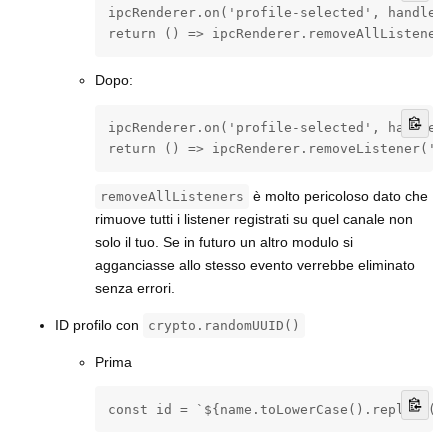
ipcRenderer.on('profile-selected', handler)
return () => ipcRenderer.removeAllListener
Dopo:
ipcRenderer.on('profile-selected', handler)
return () => ipcRenderer.removeListener('p
è molto pericoloso dato che
removeAllListeners
rimuove tutti i listener registrati su quel canale non
solo il tuo. Se in futuro un altro modulo si
agganciasse allo stesso evento verrebbe eliminato
senza errori.
ID profilo con
crypto.randomUUID()
Prima
const id = `${name.toLowerCase().replace(/