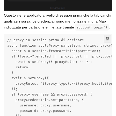
Questo viene applicato a livello di session prima che la tab carichi
qualsiasi risorsa. Le credenziali sono memorizzate in una Map
indicizzata per partizione e iniettate tramite
:
app.on('login')
// proxy in session prima di caricare

async function applyProxy(partition: string, proxy?: 
  const s = session.fromPartition(partition);

  if (!proxy?.enabled || !proxy.host || !proxy.port) 
    await s.setProxy({ proxyRules: '' });

    return;

  }

  await s.setProxy({

    proxyRules: `${proxy.type}://${proxy.host}:${prox
  });

  if (proxy.username && proxy.password) {

    proxyCredentials.set(partition, {

      username: proxy.username,

      password: proxy.password,
