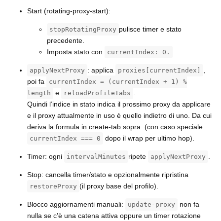
Start (rotating-proxy-start):
pulisce timer e stato
stopRotatingProxy
precedente.
Imposta stato con
currentIndex: 0.
: applica
,
applyNextProxy
proxies[currentIndex]
poi fa
currentIndex = (currentIndex + 1) %
e
.
length
reloadProfileTabs
Quindi l’indice in stato indica il prossimo proxy da applicare
e il proxy attualmente in uso è quello indietro di uno. Da cui
deriva la formula in create-tab sopra. (con caso speciale
dopo il wrap per ultimo hop).
currentIndex === 0
Timer: ogni
ripete
.
intervalMinutes
applyNextProxy
Stop: cancella timer/stato e opzionalmente ripristina
(il proxy base del profilo).
restoreProxy
Blocco aggiornamenti manuali:
non fa
update-proxy
nulla se c’è una catena attiva oppure un timer rotazione