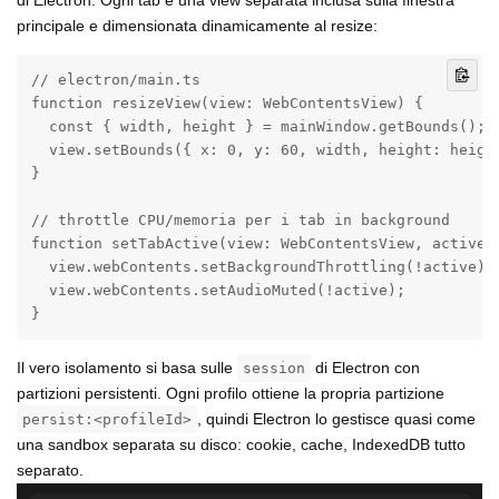
principale e dimensionata dinamicamente al resize:
// electron/main.ts

function resizeView(view: WebContentsView) {

  const { width, height } = mainWindow.getBounds();

  view.setBounds({ x: 0, y: 60, width, height: height
}

// throttle CPU/memoria per i tab in background

function setTabActive(view: WebContentsView, active: 
  view.webContents.setBackgroundThrottling(!active);

  view.webContents.setAudioMuted(!active);

}
Il vero isolamento si basa sulle
di Electron con
session
partizioni persistenti. Ogni profilo ottiene la propria partizione
, quindi Electron lo gestisce quasi come
persist:<profileId>
una sandbox separata su disco: cookie, cache, IndexedDB tutto
separato.