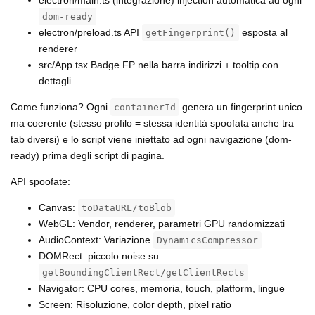
electron/main.ts (integrazione) injection automatica ad ogni
dom-ready
electron/preload.ts API
esposta al
getFingerprint()
renderer
src/App.tsx Badge FP nella barra indirizzi + tooltip con
dettagli
Come funziona? Ogni
genera un fingerprint unico
containerId
ma coerente (stesso profilo = stessa identità spoofata anche tra
tab diversi) e lo script viene iniettato ad ogni navigazione (dom-
ready) prima degli script di pagina.
API spoofate:
Canvas:
toDataURL/toBlob
WebGL: Vendor, renderer, parametri GPU randomizzati
AudioContext: Variazione
DynamicsCompressor
DOMRect: piccolo noise su
getBoundingClientRect/getClientRects
Navigator: CPU cores, memoria, touch, platform, lingue
Screen: Risoluzione, color depth, pixel ratio