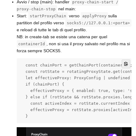
Avvio / stop (main): handler
proxy-chain-start /
nel main:
proxy-chain-stop
Start:
verso
sulla
startProxyChain
applyProxy
partition del profilo verso
socks5://127.0.0.1:<porta>
e reload di tutte le tab di quel profilo.
NB: in create-tab se esiste una catena per quel
, non si usa il proxy salvato nel profilo ma si
containerId
forza sempre SOCKS5.
  const chainPort = getChainPort(containerId);

  const rotState = rotatingProxyState.get(contai
  let effectiveProxy: ProxyConfig | undefined = 
  if (chainPort) {

    effectiveProxy = { enabled: true, type: 'soc
  } else if (rotState && rotState.proxies.length
    const activeIndex = rotState.currentIndex =
    effectiveProxy = rotState.proxies[activeInde
  }