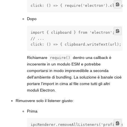
click: () => { require('electron').clipboa
Dopo
import { clipboard } from 'electron';

// ...

click: () => { clipboard.writeText(url); }
Richiamare
dentro una callback è
require()
incoerente in un modulo ESM e potrebbe
comportarsi in modo imprevedibile a seconda
dell'ambiente di bundling. La soluzione è banale cioè
portare l'import in cima al file come tutti gli altri
moduli Electron.
Rimuovere solo il listener giusto:
Prima
ipcRenderer.removeAllListeners('profile-sel