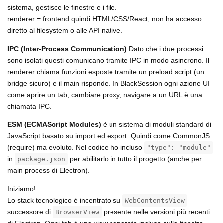
sistema, gestisce le finestre e i file.
renderer = frontend quindi HTML/CSS/React, non ha accesso
diretto al filesystem o alle API native.
IPC (Inter-Process Communication)
Dato che i due processi
sono isolati questi comunicano tramite IPC in modo asincrono. Il
renderer chiama funzioni esposte tramite un preload script (un
bridge sicuro) e il main risponde. In BlackSession ogni azione UI
come aprire un tab, cambiare proxy, navigare a un URL è una
chiamata IPC.
ESM (ECMAScript Modules)
è un sistema di moduli standard di
JavaScript basato su import ed export. Quindi come CommonJS
(require) ma evoluto. Nel codice ho incluso
"type": "module"
in
per abilitarlo in tutto il progetto (anche per
package.json
main process di Electron).
Iniziamo!
Lo stack tecnologico è incentrato su
WebContentsView
successore di
presente nelle versioni più recenti
BrowserView
di Electron. Ogni tab è una view separata inclusa sulla finestra