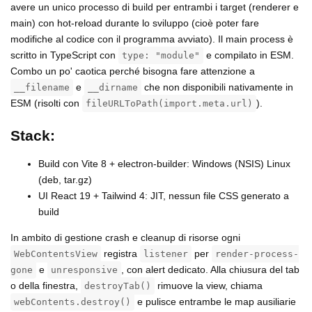
avere un unico processo di build per entrambi i target (renderer e
main) con hot-reload durante lo sviluppo (cioè poter fare
modifiche al codice con il programma avviato). Il main process è
scritto in TypeScript con
e compilato in ESM.
type: "module"
Combo un po' caotica perché bisogna fare attenzione a
e
che non disponibili nativamente in
__filename
__dirname
ESM (risolti con
).
fileURLToPath(import.meta.url)
Stack:
Build con Vite 8 + electron-builder: Windows (NSIS) Linux
(deb, tar.gz)
UI React 19 + Tailwind 4: JIT, nessun file CSS generato a
build
In ambito di gestione crash e cleanup di risorse ogni
registra
per
WebContentsView
listener
render-process-
e
, con alert dedicato. Alla chiusura del tab
gone
unresponsive
o della finestra,
rimuove la view, chiama
destroyTab()
e pulisce entrambe le map ausiliarie
webContents.destroy()