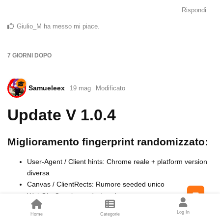
Rispondi
Giulio_M
ha messo mi piace
.
7 GIORNI
DOPO
Samueleex
19 mag
Modificato
Update V 1.0.4
Miglioramento fingerprint randomizzato:
User-Agent / Client hints: Chrome reale + platform version
diversa
Canvas / ClientRects: Rumore seeded unico
Feed
WebGL: Coppia vendor/renderer coerente
(NVIDIA/AMD/Intel)
Log In
Home
Categorie
Schermo: risoluzione logica + DPR + taskbar