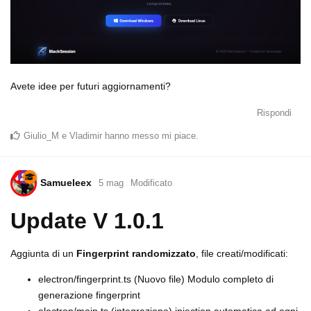
Avete idee per futuri aggiornamenti?
Rispondi
Giulio_M
e
Vladimir
hanno messo mi piace
.
Samueleex
5 mag
Modificato
Update V 1.0.1
Aggiunta di un
Fingerprint randomizzato
, file creati/modificati:
electron/fingerprint.ts (Nuovo file) Modulo completo di
generazione fingerprint