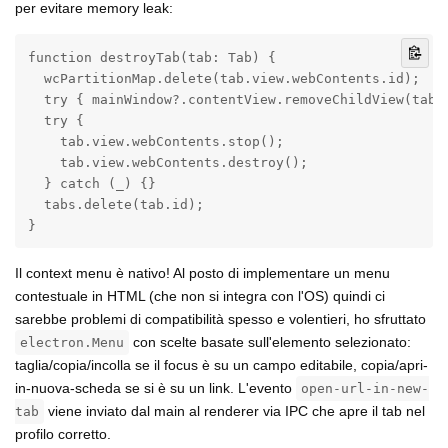
per evitare memory leak:
function destroyTab(tab: Tab) {

  wcPartitionMap.delete(tab.view.webContents.id);

  try { mainWindow?.contentView.removeChildView(tab.v
  try {

    tab.view.webContents.stop();

    tab.view.webContents.destroy();

  } catch (_) {}

  tabs.delete(tab.id);

}
Il context menu è nativo! Al posto di implementare un menu
contestuale in HTML (che non si integra con l'OS) quindi ci
sarebbe problemi di compatibilità spesso e volentieri, ho sfruttato
con scelte basate sull'elemento selezionato:
electron.Menu
taglia/copia/incolla se il focus è su un campo editabile, copia/apri-
in-nuova-scheda se si è su un link. L'evento
open-url-in-new-
viene inviato dal main al renderer via IPC che apre il tab nel
tab
profilo corretto.