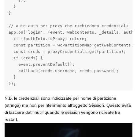
    });

  }

}

// auto auth per proxy che richiedono credenziali

app.on('login', (event, webContents, _details, authIn
  if (!authInfo.isProxy) return;

  const partition = wcPartitionMap.get(webContents.id
  const creds = proxyCredentials.get(partition);

  if (creds) {

    event.preventDefault();

    callback(creds.username, creds.password);

  }

});
N.B. le credenziali sono indicizzate per nome di partizione
(stringa) ma non per riferimento all'oggetto Session. Questo evita
di lasciare dati inutili quando le session vengono ricreate tra
restart.