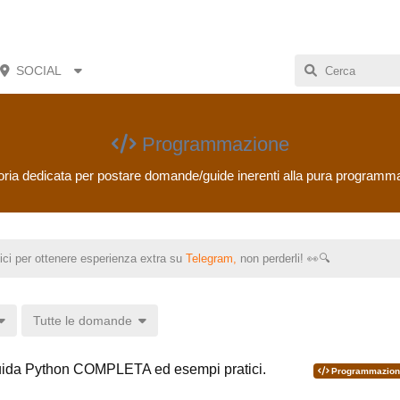
SOCIAL
Programmazione
ria dedicata per postare domande/guide inerenti alla pura programm
ici per ottenere esperienza extra su
Telegram,
non perderli! 👀🔍
Tutte le domande
ida Python COMPLETA ed esempi pratici.
Programmazion