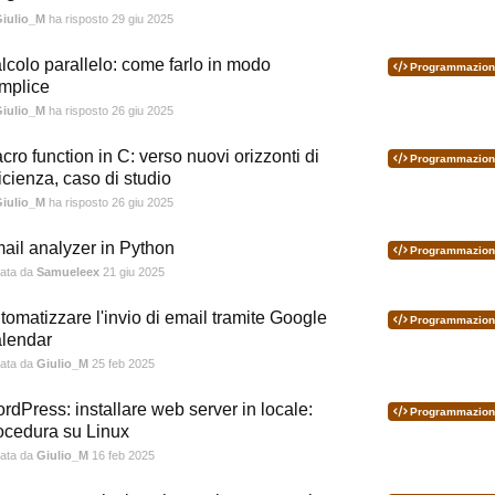
iulio_M
ha risposto
29 giu 2025
lcolo parallelo: come farlo in modo
Programmazion
mplice
iulio_M
ha risposto
26 giu 2025
cro function in C: verso nuovi orizzonti di
Programmazion
ficienza, caso di studio
iulio_M
ha risposto
26 giu 2025
ail analyzer in Python
Programmazion
iata da
Samueleex
21 giu 2025
tomatizzare l'invio di email tramite Google
Programmazion
lendar
iata da
Giulio_M
25 feb 2025
rdPress: installare web server in locale:
Programmazion
ocedura su Linux
iata da
Giulio_M
16 feb 2025