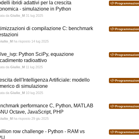
delli ibridi adattivi per la crescita
Programmazion
onomica - simulazione in Python
iata da
Giulio_M
31 lug 2025
timizzazioni di compilazione C: benchmark
Programmazion
estazioni
iulio_M
ha risposto
14 lug 2025
lve_ivp: Python SciPy, equazione
Programmazion
cadimento radioattivo
iata da
Giulio_M
11 lug 2025
escita dell'Intelligenza Artificiale: modello
Programmazion
merico di simulazione
iata da
Giulio_M
10 lug 2025
nchmark performance C, Python, MATLAB
Programmazion
GNU Octave, JavaScript, PHP
iulio_M
ha risposto
29 giu 2025
billion row challenge - Python - RAM vs
Programmazion
PU