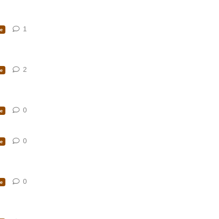
1
1
risposta
e
2
2
risposte
e
0
0
risposte
e
0
0
risposte
e
0
0
risposte
e