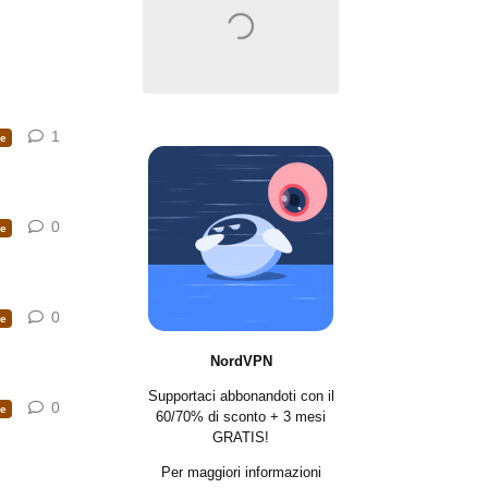
⠀
1
1
risposta
e
0
0
risposte
e
0
0
risposte
e
NordVPN
Supportaci abbonandoti con il
0
0
risposte
e
60/70% di sconto + 3 mesi
GRATIS!
Per maggiori informazioni