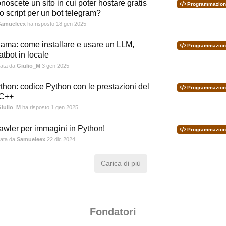
noscete un sito in cui poter hostare gratis
Programmazion
o script per un bot telegram?
Samueleex
ha risposto
18 gen 2025
lama: come installare e usare un LLM,
Programmazion
atbot in locale
iata da
Giulio_M
3 gen 2025
thon: codice Python con le prestazioni del
Programmazion
C++
iulio_M
ha risposto
1 gen 2025
awler per immagini in Python!
Programmazion
iata da
Samueleex
22 dic 2024
Carica di più
Fondatori