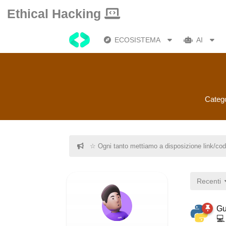
Ethical Hacking
ECOSISTEMA
AI
Catego
☆ Ogni tanto mettiamo a disposizione link/cod
Recenti
Gu
💻