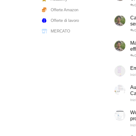
G
Offerte Amazon
Ca
Offerte di lavoro
se
G
MERCATO
Ma
ef
G
Em
Iniz
Au
Ca
Iniz
Wo
pr
Iniz