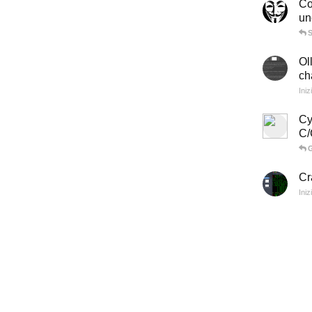
Co
un
Ol
ch
Iniz
Cy
C/
G
Cr
Iniz