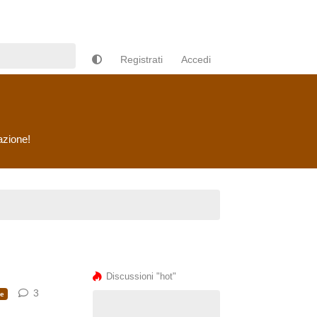
Registrati
Accedi
azione!
Discussioni "hot"
3
3
risposte
e