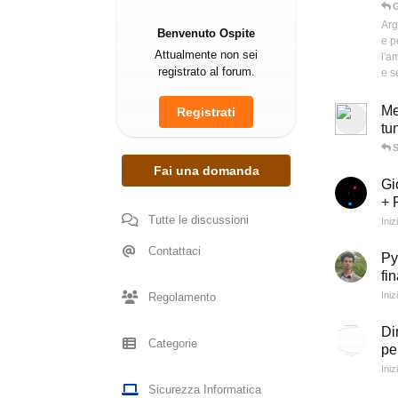
G
Arg
Benvenuto Ospite
e p
Attualmente non sei
l'a
registrato al forum.
e s
Me
Registrati
tu
Fai una domanda
Gi
+ 
Tutte le discussioni
Iniz
Contattaci
Py
fi
Iniz
Regolamento
Di
Categorie
pe
Iniz
Sicurezza Informatica