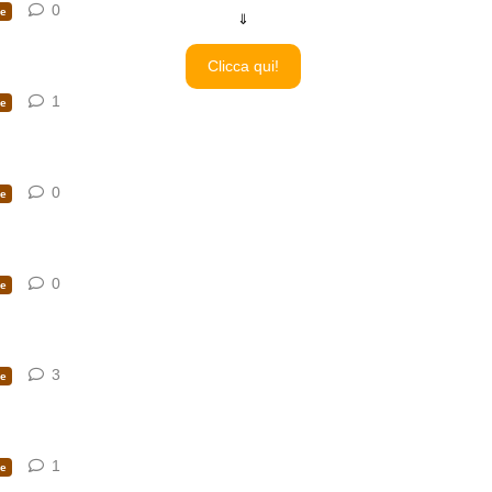
0
0
risposte
e
⇓
Clicca qui!
1
1
risposta
e
0
0
risposte
e
0
0
risposte
e
3
3
risposte
e
1
1
risposta
e