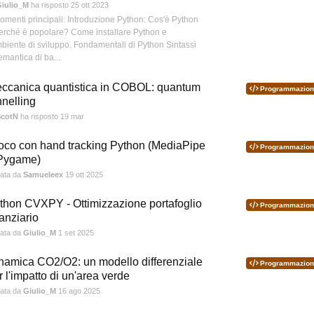
iulio_M
ha risposto
25 ott 2023
omenti principali: Introduzione Python: Cos'è Python
erché è popolare? Come installare Python e
mbiente di sviluppo. Fondamentali di Python Sintassi
emantica di ba...
ccanica quantistica in COBOL: quantum
Programmazion
nnelling
ScotN
ha risposto
19 mar
oco con hand tracking Python (MediaPipe
Programmazion
Pygame)
iata da
Samueleex
19 ott 2025
thon CVXPY - Ottimizzazione portafoglio
Programmazion
nanziario
iata da
Giulio_M
1 set 2025
namica CO2/O2: un modello differenziale
Programmazion
r l'impatto di un'area verde
iata da
Giulio_M
16 ago 2025