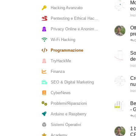
Mo
Hacking Avanzato
ec
Iniz
Pentesting e Ethical Hacking
Ot
Privacy Online e Anonimato
pr
Wi-Fi Hacking
G
Programmazione
So
de
TryHackMe
Iniz
Finanza
Cr
SEO & Digital Marketing
nu
Iniz
CyberNews
Be
Problemi/Riparazioni
- 
Arduino e Raspberry
G
Sistemi Operativi
1 
C
Academy