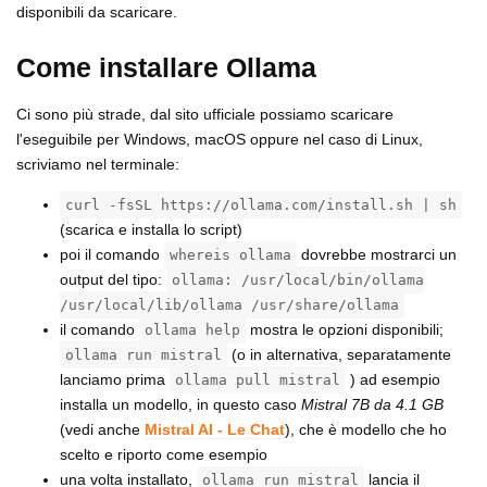
disponibili da scaricare.
Come installare Ollama
Ci sono più strade, dal sito ufficiale possiamo scaricare
l'eseguibile per Windows, macOS oppure nel caso di Linux,
scriviamo nel terminale:
curl -fsSL https://ollama.com/install.sh | sh
(scarica e installa lo script)
poi il comando
dovrebbe mostrarci un
whereis ollama
output del tipo:
ollama: /usr/local/bin/ollama
/usr/local/lib/ollama /usr/share/ollama
il comando
mostra le opzioni disponibili;
ollama help
(o in alternativa, separatamente
ollama run mistral
lanciamo prima
) ad esempio
ollama pull mistral
installa un modello, in questo caso
Mistral 7B da 4.1 GB
(vedi anche
Mistral AI - Le Chat
), che è modello che ho
scelto e riporto come esempio
una volta installato,
lancia il
ollama run mistral