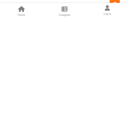
Feed
Log In
Home
Categorie
Fondatori