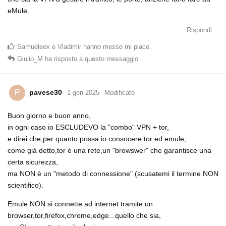
eMule.
Rispondi
Samueleex
e
Vladimir
hanno messo mi piace
.
Giulio_M
ha risposto a questo messaggio
pavese30
P
1 gen 2025
Modificato
Buon giorno e buon anno,
in ogni caso io ESCLUDEVO la "combo" VPN + tor,
e direi che,per quanto possa io consocere tor ed emule,
come già detto,tor è una rete,un "browswer" che garantisce una
certa sicurezza,
ma NON è un "metodo di connessione" (scusatemi il termine NON
scientifico).
Emule NON si connette ad internet tramite un
browser,tor,firefox,chrome,edge...quello che sia,