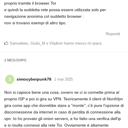
proprio tramite il browser Tor
e quindi la suddetta rete possa essere utilizzata solo per
navigazione anonima col suddetto browser :
non si trovano esempi di altro tipo.
Rispondi
Samueleex
,
Giulio_M
e
Vladimir
hanno messo mi piace
.
2 MESI
DOPO
simocyberpunk76
S
2 mar 2025
Non si capisce bene una cosa, ovvero se ci si connette prima al
proprio ISP e poi si gira su VPN. Teoricamente il client di NordVpn
gira come app che dovrebbe stare a "monte"; c'è pure l'opzione di
disconnessione da internet in caso di perdita di connessione alla
vpn. Io ho provato gli onion servers, e ho fatto una verifica dell'ip
e si risulta connessi alla rete Tor. Ovviamente è altamente