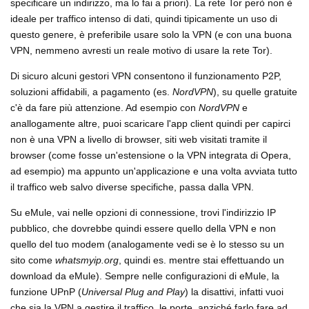
specificare un indirizzo, ma lo fai a priori). La rete Tor però non è
ideale per traffico intenso di dati, quindi tipicamente un uso di
questo genere, è preferibile usare solo la VPN (e con una buona
VPN, nemmeno avresti un reale motivo di usare la rete Tor).
Di sicuro alcuni gestori VPN consentono il funzionamento P2P,
soluzioni affidabili, a pagamento (es.
NordVPN
), su quelle gratuite
c'è da fare più attenzione. Ad esempio con
NordVPN
e
anallogamente altre, puoi scaricare l'app client quindi per capirci
non è una VPN a livello di browser, siti web visitati tramite il
browser (come fosse un'estensione o la VPN integrata di Opera,
ad esempio) ma appunto un'applicazione e una volta avviata tutto
il traffico web salvo diverse specifiche, passa dalla VPN.
Su eMule, vai nelle opzioni di connessione, trovi l'indirizzio IP
pubblico, che dovrebbe quindi essere quello della VPN e non
quello del tuo modem (analogamente vedi se è lo stesso su un
sito come
whatsmyip.org
, quindi es. mentre stai effettuando un
download da eMule). Sempre nelle configurazioni di eMule, la
funzione UPnP (
Universal Plug and Play
) la disattivi, infatti vuoi
che sia la VPN a gestire il traffico, le porte, anziché farlo fare ad