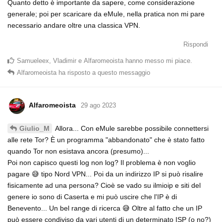
Quanto detto è importante da sapere, come considerazione
generale; poi per scaricare da eMule, nella pratica non mi pare
necessario andare oltre una classica VPN.
Rispondi
Samueleex
,
Vladimir
e
Alfaromeoista
hanno messo mi piace
.
Alfaromeoista
ha risposto a questo messaggio
Alfaromeoista
29 ago 2023
Allora... Con eMule sarebbe possibile connettersi
Giulio_M
alle rete Tor? È un programma "abbandonato" che è stato fatto
quando Tor non esistava ancora (presumo)...
Poi non capisco questi log non log? Il problema è non voglio
pagare 😅 tipo Nord VPN... Poi da un indirizzo IP si può risalire
fisicamente ad una persona? Cioè se vado su ilmioip e siti del
genere io sono di Caserta e mi può uscire che l'IP è di
Benevento... Un bel range di ricerca 😅 Oltre al fatto che un IP
può essere condiviso da vari utenti di un determinato ISP (o no?)