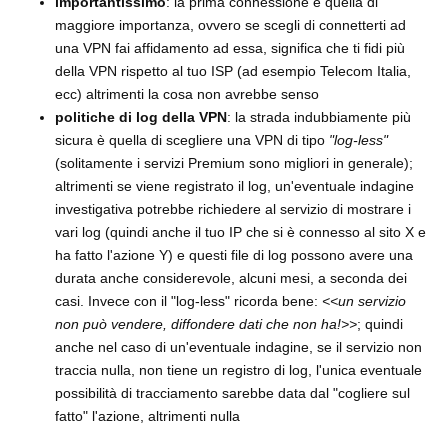
importantissimo
: la prima connessione è quella di
maggiore importanza, ovvero se scegli di connetterti ad
una VPN fai affidamento ad essa, significa che ti fidi più
della VPN rispetto al tuo ISP (ad esempio Telecom Italia,
ecc) altrimenti la cosa non avrebbe senso
politiche di log della VPN
: la strada indubbiamente più
sicura è quella di scegliere una VPN di tipo
"log-less"
(solitamente i servizi Premium sono migliori in generale);
altrimenti se viene registrato il log, un'eventuale indagine
investigativa potrebbe richiedere al servizio di mostrare i
vari log (quindi anche il tuo IP che si è connesso al sito X e
ha fatto l'azione Y) e questi file di log possono avere una
durata anche considerevole, alcuni mesi, a seconda dei
casi. Invece con il "log-less" ricorda bene:
<<un servizio
non può vendere, diffondere dati che non ha!>>
; quindi
anche nel caso di un'eventuale indagine, se il servizio non
traccia nulla, non tiene un registro di log, l'unica eventuale
possibilità di tracciamento sarebbe data dal "cogliere sul
fatto" l'azione, altrimenti nulla