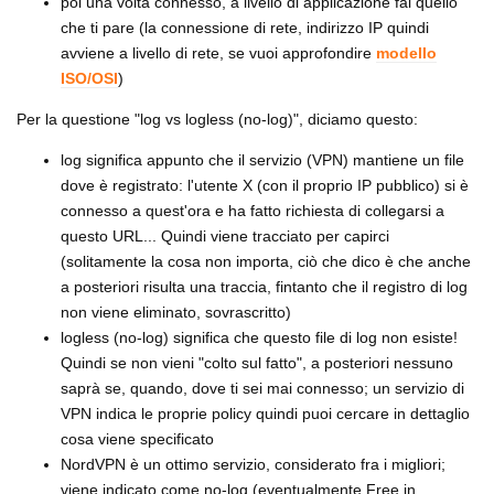
poi una volta connesso, a livello di applicazione fai quello
che ti pare (la connessione di rete, indirizzo IP quindi
avviene a livello di rete, se vuoi approfondire
modello
ISO/OSI
)
Per la questione "log vs logless (no-log)", diciamo questo:
log significa appunto che il servizio (VPN) mantiene un file
dove è registrato: l'utente X (con il proprio IP pubblico) si è
connesso a quest'ora e ha fatto richiesta di collegarsi a
questo URL... Quindi viene tracciato per capirci
(solitamente la cosa non importa, ciò che dico è che anche
a posteriori risulta una traccia, fintanto che il registro di log
non viene eliminato, sovrascritto)
logless (no-log) significa che questo file di log non esiste!
Quindi se non vieni "colto sul fatto", a posteriori nessuno
saprà se, quando, dove ti sei mai connesso; un servizio di
VPN indica le proprie policy quindi puoi cercare in dettaglio
cosa viene specificato
NordVPN è un ottimo servizio, considerato fra i migliori;
viene indicato come no-log (eventualmente Free in