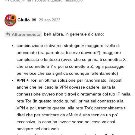
Giulio_M
ha risposto a questo messaggio
Giulio_M
29 ago 2023
beh allora, in generale diciamo:
Alfaromeoista
combinazione di diverse strategie = maggiore livello di
anonimato (fra parentesi, ti serve davvero?), maggiore
complessità e lentezza (ovvio che se prima ti connetti a X
che si connette a Y e poi si connette a Z, ogni passaggio
per veloce che sia significa comunque rallentamento)
VPN + Tor
: un'ottima soluzione per l'anonimato, imposti
anche che nel caso la VPN dovesse cadere, salta la
connessione ovvero non ti trovi direttamente col tuo IP nella
rete Tor (in questo modo quindi,
prima sei connesso alla
VPN e poi, tramite questa, alla rete Tor
); personalmente ti
direi che per scaricare da eMule è una tecnica un po'
eccessiva, la cosa ha invece senso nel caso volessi
navigare nel dark web