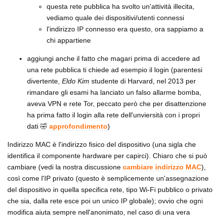
questa rete pubblica ha svolto un'attività illecita,
vediamo quale dei dispositivi/utenti connessi
l'indirizzo IP connesso era questo, ora sappiamo a
chi appartiene
aggiungi anche il fatto che magari prima di accedere ad
una rete pubblica ti chiede ad esempio il login (parentesi
divertente,
Eldo Kim
studente di Harvard, nel 2013 per
rimandare gli esami ha lanciato un falso allarme bomba,
aveva VPN e rete Tor, peccato però che per disattenzione
ha prima fatto il login alla rete dell'unviersità con i propri
dati 🤣
approfondimento
)
Indirizzo MAC è l'indirizzo fisico del dispositivo (una sigla che
identifica il componente hardware per capirci). Chiaro che si può
cambiare (vedi la nostra discussione
cambiare indirizzo MAC
),
così come l'IP privato (questo è semplicemente un'assegnazione
del dispositivo in quella specifica rete, tipo Wi-Fi pubblico o privato
che sia, dalla rete esce poi un unico IP globale); ovvio che ogni
modifica aiuta sempre nell'anonimato, nel caso di una vera