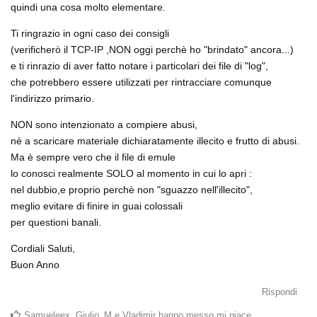
quindi una cosa molto elementare.
Ti ringrazio in ogni caso dei consigli
(verificherò il TCP-IP ,NON oggi perchè ho "brindato" ancora...)
e ti rinrazio di aver fatto notare i particolari dei file di "log",
che potrebbero essere utilizzati per rintracciare comunque
l'indirizzo primario.
NON sono intenzionato a compiere abusi,
nè a scaricare materiale dichiaratamente illecito e frutto di abusi.
Ma è sempre vero che il file di emule
lo conosci realmente SOLO al momento in cui lo apri :
nel dubbio,e proprio perchè non "sguazzo nell'illecito",
meglio evitare di finire in guai colossali
per questioni banali.
Cordiali Saluti,
Buon Anno
Rispondi
Samueleex
,
Giulio_M
e
Vladimir
hanno messo mi piace
.