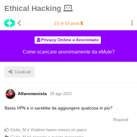
Ethical Hacking
15
di
15
post
Privacy Online e Anonimato
Come scaricare anonimamente da eMule?
Condividi
Alfaromeoista
28 ago 2023
Basta VPN e ci sarebbe da aggiungere qualcosa in più?
Rispondi
Giulio_M
e
Vladimir
hanno messo mi piace
.