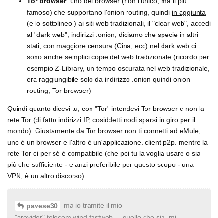
Tor browser
: uno dei browser (non l'unico, ma il più
famoso) che supportano l'onion routing, quindi
in aggiunta
(e lo sottolineo!) ai siti web tradizionali, il "clear web", accedi
al "dark web", indirizzi .onion; diciamo che specie in altri
stati, con maggiore censura (Cina, ecc) nel dark web ci
sono anche semplici copie del web tradizionale (ricordo per
esempio Z-Library, un tempo oscurata nel web tradizionale,
era raggiungibile solo da indirizzo .onion quindi onion
routing, Tor browser)
Quindi quanto dicevi tu, con "Tor" intendevi Tor browser e non la
rete Tor (di fatto indirizzi IP, cosiddetti nodi sparsi in giro per il
mondo). Giustamente da Tor browser non ti connetti ad eMule,
uno è un browser e l'altro è un'applicazione, client p2p, mentre la
rete Tor di per sé è compatibile (che poi tu la voglia usare o sia
più che sufficiente - e anzi preferibile per questo scopo - una
VPN, è un altro discorso).
ma io tramite il mio
pavese30
"provider",telecom,wind,fastweb,....quello che sia, mi