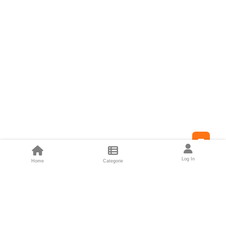
Feed
Log In
Home
Categorie