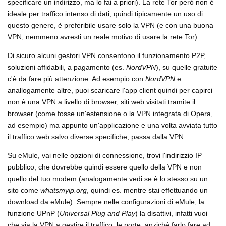
specificare un indirizzo, ma lo fai a priori). La rete Tor però non è
ideale per traffico intenso di dati, quindi tipicamente un uso di
questo genere, è preferibile usare solo la VPN (e con una buona
VPN, nemmeno avresti un reale motivo di usare la rete Tor).
Di sicuro alcuni gestori VPN consentono il funzionamento P2P,
soluzioni affidabili, a pagamento (es.
NordVPN
), su quelle gratuite
c'è da fare più attenzione. Ad esempio con
NordVPN
e
anallogamente altre, puoi scaricare l'app client quindi per capirci
non è una VPN a livello di browser, siti web visitati tramite il
browser (come fosse un'estensione o la VPN integrata di Opera,
ad esempio) ma appunto un'applicazione e una volta avviata tutto
il traffico web salvo diverse specifiche, passa dalla VPN.
Su eMule, vai nelle opzioni di connessione, trovi l'indirizzio IP
pubblico, che dovrebbe quindi essere quello della VPN e non
quello del tuo modem (analogamente vedi se è lo stesso su un
sito come
whatsmyip.org
, quindi es. mentre stai effettuando un
download da eMule). Sempre nelle configurazioni di eMule, la
funzione UPnP (
Universal Plug and Play
) la disattivi, infatti vuoi
che sia la VPN a gestire il traffico, le porte, anziché farlo fare ad