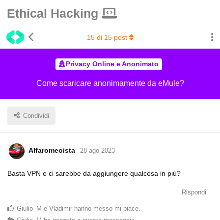
Ethical Hacking
15
di
15
post
Privacy Online e Anonimato
Come scaricare anonimamente da eMule?
Condividi
Alfaromeoista
28 ago 2023
Basta VPN e ci sarebbe da aggiungere qualcosa in più?
Rispondi
Giulio_M
e
Vladimir
hanno messo mi piace
.