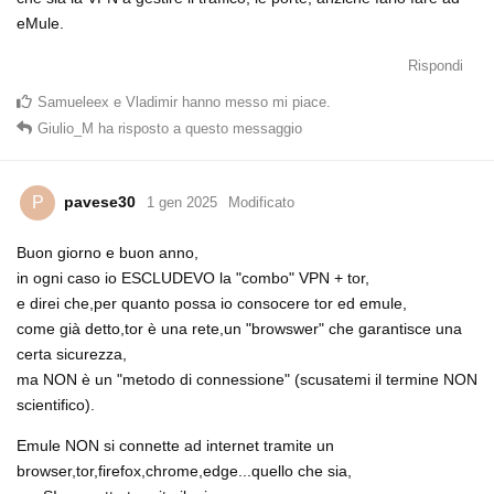
eMule.
Rispondi
Samueleex
e
Vladimir
hanno messo mi piace
.
Giulio_M
ha risposto a questo messaggio
pavese30
P
1 gen 2025
Modificato
Buon giorno e buon anno,
in ogni caso io ESCLUDEVO la "combo" VPN + tor,
e direi che,per quanto possa io consocere tor ed emule,
come già detto,tor è una rete,un "browswer" che garantisce una
certa sicurezza,
ma NON è un "metodo di connessione" (scusatemi il termine NON
scientifico).
Emule NON si connette ad internet tramite un
browser,tor,firefox,chrome,edge...quello che sia,