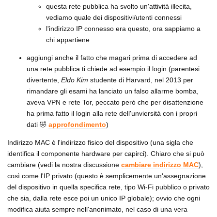
questa rete pubblica ha svolto un'attività illecita,
vediamo quale dei dispositivi/utenti connessi
l'indirizzo IP connesso era questo, ora sappiamo a
chi appartiene
aggiungi anche il fatto che magari prima di accedere ad
una rete pubblica ti chiede ad esempio il login (parentesi
divertente,
Eldo Kim
studente di Harvard, nel 2013 per
rimandare gli esami ha lanciato un falso allarme bomba,
aveva VPN e rete Tor, peccato però che per disattenzione
ha prima fatto il login alla rete dell'unviersità con i propri
dati 🤣
approfondimento
)
Indirizzo MAC è l'indirizzo fisico del dispositivo (una sigla che
identifica il componente hardware per capirci). Chiaro che si può
cambiare (vedi la nostra discussione
cambiare indirizzo MAC
),
così come l'IP privato (questo è semplicemente un'assegnazione
del dispositivo in quella specifica rete, tipo Wi-Fi pubblico o privato
che sia, dalla rete esce poi un unico IP globale); ovvio che ogni
modifica aiuta sempre nell'anonimato, nel caso di una vera