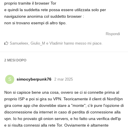
proprio tramite il browser Tor
e quindi la suddetta rete possa essere utilizzata solo per
navigazione anonima col suddetto browser :
non si trovano esempi di altro tipo.
Rispondi
Samueleex
,
Giulio_M
e
Vladimir
hanno messo mi piace
.
2 MESI
DOPO
simocyberpunk76
S
2 mar 2025
Non si capisce bene una cosa, ovvero se ci si connette prima al
proprio ISP e poi si gira su VPN. Teoricamente il client di NordVpn
gira come app che dovrebbe stare a "monte"; c'è pure l'opzione di
disconnessione da internet in caso di perdita di connessione alla
vpn. Io ho provato gli onion servers, e ho fatto una verifica dell'ip
e si risulta connessi alla rete Tor. Ovviamente è altamente