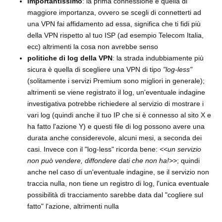
importantissimo
: la prima connessione è quella di
maggiore importanza, ovvero se scegli di connetterti ad
una VPN fai affidamento ad essa, significa che ti fidi più
della VPN rispetto al tuo ISP (ad esempio Telecom Italia,
ecc) altrimenti la cosa non avrebbe senso
politiche di log della VPN
: la strada indubbiamente più
sicura è quella di scegliere una VPN di tipo
"log-less"
(solitamente i servizi Premium sono migliori in generale);
altrimenti se viene registrato il log, un'eventuale indagine
investigativa potrebbe richiedere al servizio di mostrare i
vari log (quindi anche il tuo IP che si è connesso al sito X e
ha fatto l'azione Y) e questi file di log possono avere una
durata anche considerevole, alcuni mesi, a seconda dei
casi. Invece con il "log-less" ricorda bene:
<<un servizio
non può vendere, diffondere dati che non ha!>>
; quindi
anche nel caso di un'eventuale indagine, se il servizio non
traccia nulla, non tiene un registro di log, l'unica eventuale
possibilità di tracciamento sarebbe data dal "cogliere sul
fatto" l'azione, altrimenti nulla