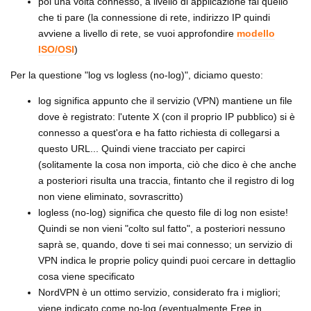
poi una volta connesso, a livello di applicazione fai quello
che ti pare (la connessione di rete, indirizzo IP quindi
avviene a livello di rete, se vuoi approfondire
modello
ISO/OSI
)
Per la questione "log vs logless (no-log)", diciamo questo:
log significa appunto che il servizio (VPN) mantiene un file
dove è registrato: l'utente X (con il proprio IP pubblico) si è
connesso a quest'ora e ha fatto richiesta di collegarsi a
questo URL... Quindi viene tracciato per capirci
(solitamente la cosa non importa, ciò che dico è che anche
a posteriori risulta una traccia, fintanto che il registro di log
non viene eliminato, sovrascritto)
logless (no-log) significa che questo file di log non esiste!
Quindi se non vieni "colto sul fatto", a posteriori nessuno
saprà se, quando, dove ti sei mai connesso; un servizio di
VPN indica le proprie policy quindi puoi cercare in dettaglio
cosa viene specificato
NordVPN è un ottimo servizio, considerato fra i migliori;
viene indicato come no-log (eventualmente Free in