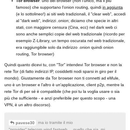
Tor browser
: uno dei browser (non l'unico, ma il più
famoso) che supportano l'onion routing, quindi
in aggiunta
(e lo sottolineo!) ai siti web tradizionali, il "clear web", accedi
al "dark web", indirizzi .onion; diciamo che specie in altri
stati, con maggiore censura (Cina, ecc) nel dark web ci
sono anche semplici copie del web tradizionale (ricordo per
esempio Z-Library, un tempo oscurata nel web tradizionale,
era raggiungibile solo da indirizzo .onion quindi onion
routing, Tor browser)
Quindi quanto dicevi tu, con "Tor" intendevi Tor browser e non la
rete Tor (di fatto indirizzi IP, cosiddetti nodi sparsi in giro per il
mondo). Giustamente da Tor browser non ti connetti ad eMule,
uno è un browser e l'altro è un'applicazione, client p2p, mentre la
rete Tor di per sé è compatibile (che poi tu la voglia usare o sia
più che sufficiente - e anzi preferibile per questo scopo - una
VPN, è un altro discorso).
ma io tramite il mio
pavese30
"provider",telecom,wind,fastweb,....quello che sia, mi