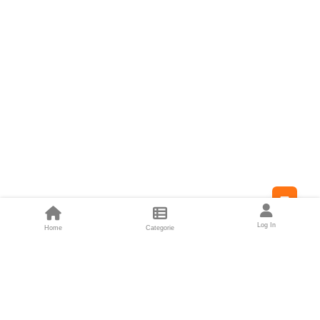
Feed
Log In
Home
Categorie