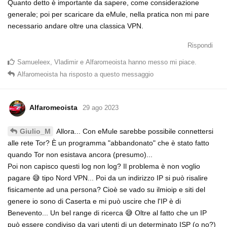
Quanto detto è importante da sapere, come considerazione
generale; poi per scaricare da eMule, nella pratica non mi pare
necessario andare oltre una classica VPN.
Rispondi
Samueleex
,
Vladimir
e
Alfaromeoista
hanno messo mi piace
.
Alfaromeoista
ha risposto a questo messaggio
Alfaromeoista
29 ago 2023
Allora... Con eMule sarebbe possibile connettersi
Giulio_M
alle rete Tor? È un programma "abbandonato" che è stato fatto
quando Tor non esistava ancora (presumo)...
Poi non capisco questi log non log? Il problema è non voglio
pagare 😅 tipo Nord VPN... Poi da un indirizzo IP si può risalire
fisicamente ad una persona? Cioè se vado su ilmioip e siti del
genere io sono di Caserta e mi può uscire che l'IP è di
Benevento... Un bel range di ricerca 😅 Oltre al fatto che un IP
può essere condiviso da vari utenti di un determinato ISP (o no?)