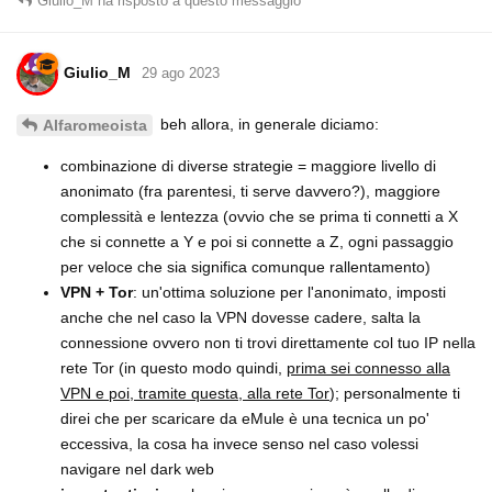
Giulio_M
ha risposto a questo messaggio
Giulio_M
29 ago 2023
beh allora, in generale diciamo:
Alfaromeoista
combinazione di diverse strategie = maggiore livello di
anonimato (fra parentesi, ti serve davvero?), maggiore
complessità e lentezza (ovvio che se prima ti connetti a X
che si connette a Y e poi si connette a Z, ogni passaggio
per veloce che sia significa comunque rallentamento)
VPN + Tor
: un'ottima soluzione per l'anonimato, imposti
anche che nel caso la VPN dovesse cadere, salta la
connessione ovvero non ti trovi direttamente col tuo IP nella
rete Tor (in questo modo quindi,
prima sei connesso alla
VPN e poi, tramite questa, alla rete Tor
); personalmente ti
direi che per scaricare da eMule è una tecnica un po'
eccessiva, la cosa ha invece senso nel caso volessi
navigare nel dark web