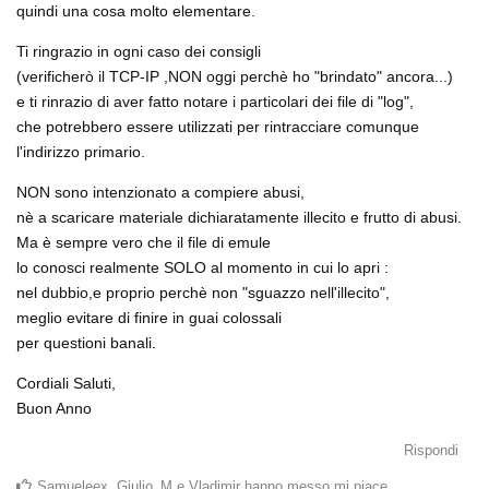
quindi una cosa molto elementare.
Ti ringrazio in ogni caso dei consigli
(verificherò il TCP-IP ,NON oggi perchè ho "brindato" ancora...)
e ti rinrazio di aver fatto notare i particolari dei file di "log",
che potrebbero essere utilizzati per rintracciare comunque
l'indirizzo primario.
NON sono intenzionato a compiere abusi,
nè a scaricare materiale dichiaratamente illecito e frutto di abusi.
Ma è sempre vero che il file di emule
lo conosci realmente SOLO al momento in cui lo apri :
nel dubbio,e proprio perchè non "sguazzo nell'illecito",
meglio evitare di finire in guai colossali
per questioni banali.
Cordiali Saluti,
Buon Anno
Rispondi
Samueleex
,
Giulio_M
e
Vladimir
hanno messo mi piace
.