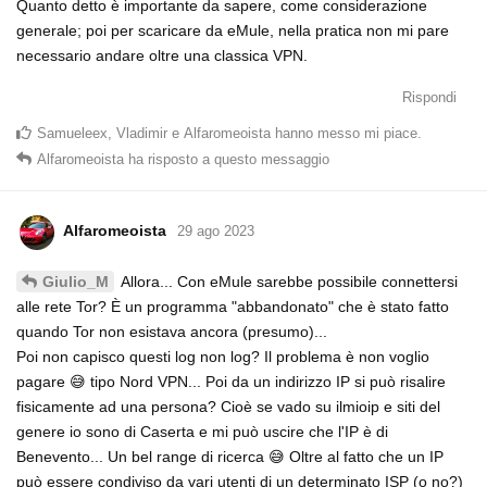
Quanto detto è importante da sapere, come considerazione
generale; poi per scaricare da eMule, nella pratica non mi pare
necessario andare oltre una classica VPN.
Rispondi
Samueleex
,
Vladimir
e
Alfaromeoista
hanno messo mi piace
.
Alfaromeoista
ha risposto a questo messaggio
Alfaromeoista
29 ago 2023
Allora... Con eMule sarebbe possibile connettersi
Giulio_M
alle rete Tor? È un programma "abbandonato" che è stato fatto
quando Tor non esistava ancora (presumo)...
Poi non capisco questi log non log? Il problema è non voglio
pagare 😅 tipo Nord VPN... Poi da un indirizzo IP si può risalire
fisicamente ad una persona? Cioè se vado su ilmioip e siti del
genere io sono di Caserta e mi può uscire che l'IP è di
Benevento... Un bel range di ricerca 😅 Oltre al fatto che un IP
può essere condiviso da vari utenti di un determinato ISP (o no?)