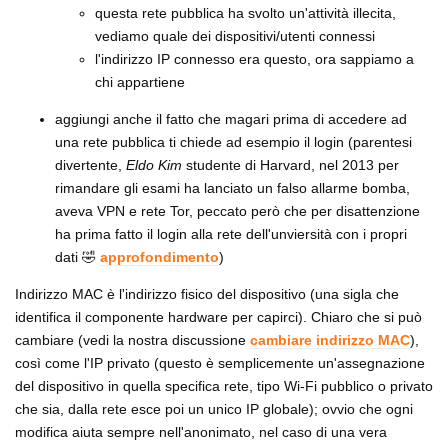
questa rete pubblica ha svolto un'attività illecita,
vediamo quale dei dispositivi/utenti connessi
l'indirizzo IP connesso era questo, ora sappiamo a
chi appartiene
aggiungi anche il fatto che magari prima di accedere ad
una rete pubblica ti chiede ad esempio il login (parentesi
divertente,
Eldo Kim
studente di Harvard, nel 2013 per
rimandare gli esami ha lanciato un falso allarme bomba,
aveva VPN e rete Tor, peccato però che per disattenzione
ha prima fatto il login alla rete dell'unviersità con i propri
dati 🤣
approfondimento
)
Indirizzo MAC è l'indirizzo fisico del dispositivo (una sigla che
identifica il componente hardware per capirci). Chiaro che si può
cambiare (vedi la nostra discussione
cambiare indirizzo MAC
),
così come l'IP privato (questo è semplicemente un'assegnazione
del dispositivo in quella specifica rete, tipo Wi-Fi pubblico o privato
che sia, dalla rete esce poi un unico IP globale); ovvio che ogni
modifica aiuta sempre nell'anonimato, nel caso di una vera