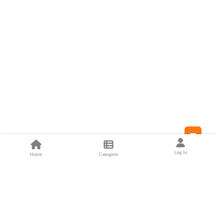
Feed
Log In
Home
Categorie