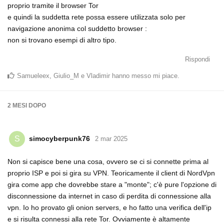
proprio tramite il browser Tor
e quindi la suddetta rete possa essere utilizzata solo per
navigazione anonima col suddetto browser :
non si trovano esempi di altro tipo.
Rispondi
Samueleex
,
Giulio_M
e
Vladimir
hanno messo mi piace
.
2 MESI
DOPO
simocyberpunk76
S
2 mar 2025
Non si capisce bene una cosa, ovvero se ci si connette prima al
proprio ISP e poi si gira su VPN. Teoricamente il client di NordVpn
gira come app che dovrebbe stare a "monte"; c'è pure l'opzione di
disconnessione da internet in caso di perdita di connessione alla
vpn. Io ho provato gli onion servers, e ho fatto una verifica dell'ip
e si risulta connessi alla rete Tor. Ovviamente è altamente