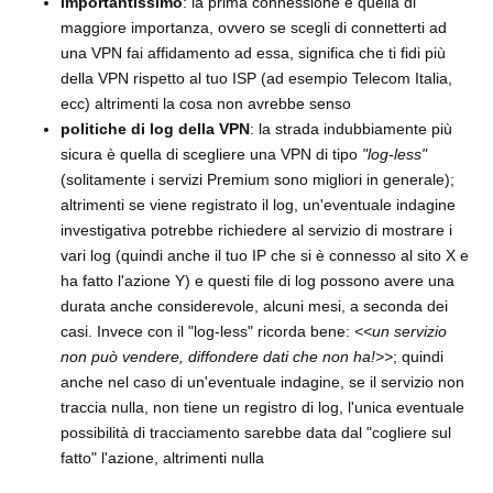
importantissimo
: la prima connessione è quella di
maggiore importanza, ovvero se scegli di connetterti ad
una VPN fai affidamento ad essa, significa che ti fidi più
della VPN rispetto al tuo ISP (ad esempio Telecom Italia,
ecc) altrimenti la cosa non avrebbe senso
politiche di log della VPN
: la strada indubbiamente più
sicura è quella di scegliere una VPN di tipo
"log-less"
(solitamente i servizi Premium sono migliori in generale);
altrimenti se viene registrato il log, un'eventuale indagine
investigativa potrebbe richiedere al servizio di mostrare i
vari log (quindi anche il tuo IP che si è connesso al sito X e
ha fatto l'azione Y) e questi file di log possono avere una
durata anche considerevole, alcuni mesi, a seconda dei
casi. Invece con il "log-less" ricorda bene:
<<un servizio
non può vendere, diffondere dati che non ha!>>
; quindi
anche nel caso di un'eventuale indagine, se il servizio non
traccia nulla, non tiene un registro di log, l'unica eventuale
possibilità di tracciamento sarebbe data dal "cogliere sul
fatto" l'azione, altrimenti nulla