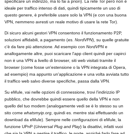
specificare un indirizzo, ma lo fai a priori). La rete Tor però non è
ideale per traffico intenso di dati, quindi tipicamente un uso di
questo genere, è preferibile usare solo la VPN (e con una buona
VPN, nemmeno avresti un reale motivo di usare la rete Tor).
Di sicuro alcuni gestori VPN consentono il funzionamento P2P,
soluzioni affidabili, a pagamento (es.
NordVPN
), su quelle gratuite
c'è da fare più attenzione. Ad esempio con
NordVPN
e
anallogamente altre, puoi scaricare l'app client quindi per capirci
non è una VPN a livello di browser, siti web visitati tramite il
browser (come fosse un'estensione o la VPN integrata di Opera,
ad esempio) ma appunto un'applicazione e una volta avviata tutto
il traffico web salvo diverse specifiche, passa dalla VPN.
Su eMule, vai nelle opzioni di connessione, trovi l'indirizzio IP
pubblico, che dovrebbe quindi essere quello della VPN e non
quello del tuo modem (analogamente vedi se è lo stesso su un
sito come
whatsmyip.org
, quindi es. mentre stai effettuando un
download da eMule). Sempre nelle configurazioni di eMule, la
funzione UPnP (
Universal Plug and Play
) la disattivi, infatti vuoi
che sia la VPN a gestire il traffico, le porte, anziché farlo fare ad