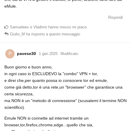
eMule.
Rispondi
Samueleex
e
Vladimir
hanno messo mi piace
.
Giulio_M
ha risposto a questo messaggio
pavese30
P
1 gen 2025
Modificato
Buon giorno e buon anno,
in ogni caso io ESCLUDEVO la "combo" VPN + tor,
e direi che,per quanto possa io consocere tor ed emule,
come già detto,tor è una rete,un "browswer" che garantisce una
certa sicurezza,
ma NON è un "metodo di connessione" (scusatemi il termine NON
scientifico).
Emule NON si connette ad internet tramite un
browser,tor,firefox,chrome,edge...quello che sia,