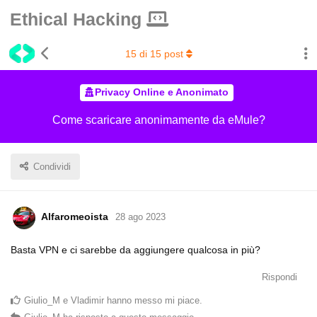
Ethical Hacking
15
di
15
post
Privacy Online e Anonimato
Come scaricare anonimamente da eMule?
Condividi
Alfaromeoista
28 ago 2023
Basta VPN e ci sarebbe da aggiungere qualcosa in più?
Rispondi
Giulio_M
e
Vladimir
hanno messo mi piace
.