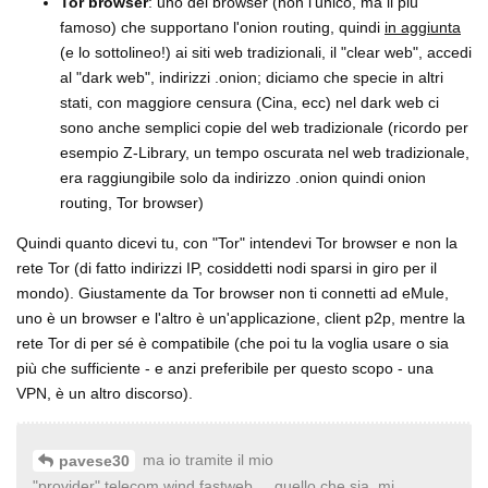
Tor browser
: uno dei browser (non l'unico, ma il più
famoso) che supportano l'onion routing, quindi
in aggiunta
(e lo sottolineo!) ai siti web tradizionali, il "clear web", accedi
al "dark web", indirizzi .onion; diciamo che specie in altri
stati, con maggiore censura (Cina, ecc) nel dark web ci
sono anche semplici copie del web tradizionale (ricordo per
esempio Z-Library, un tempo oscurata nel web tradizionale,
era raggiungibile solo da indirizzo .onion quindi onion
routing, Tor browser)
Quindi quanto dicevi tu, con "Tor" intendevi Tor browser e non la
rete Tor (di fatto indirizzi IP, cosiddetti nodi sparsi in giro per il
mondo). Giustamente da Tor browser non ti connetti ad eMule,
uno è un browser e l'altro è un'applicazione, client p2p, mentre la
rete Tor di per sé è compatibile (che poi tu la voglia usare o sia
più che sufficiente - e anzi preferibile per questo scopo - una
VPN, è un altro discorso).
ma io tramite il mio
pavese30
"provider",telecom,wind,fastweb,....quello che sia, mi