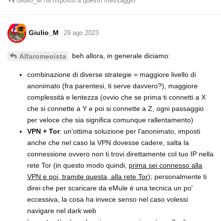
Giulio_M
ha risposto a questo messaggio
Giulio_M
29 ago 2023
beh allora, in generale diciamo:
Alfaromeoista
combinazione di diverse strategie = maggiore livello di
anonimato (fra parentesi, ti serve davvero?), maggiore
complessità e lentezza (ovvio che se prima ti connetti a X
che si connette a Y e poi si connette a Z, ogni passaggio
per veloce che sia significa comunque rallentamento)
VPN + Tor
: un'ottima soluzione per l'anonimato, imposti
anche che nel caso la VPN dovesse cadere, salta la
connessione ovvero non ti trovi direttamente col tuo IP nella
rete Tor (in questo modo quindi,
prima sei connesso alla
VPN e poi, tramite questa, alla rete Tor
); personalmente ti
direi che per scaricare da eMule è una tecnica un po'
eccessiva, la cosa ha invece senso nel caso volessi
navigare nel dark web