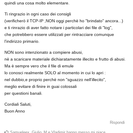
quindi una cosa molto elementare.
Ti ringrazio in ogni caso dei consigli
(verificherò il TCP-IP ,NON oggi perchè ho "brindato" ancora...)
e ti rinrazio di aver fatto notare i particolari dei file di "log",
che potrebbero essere utilizzati per rintracciare comunque
l'indirizzo primario.
NON sono intenzionato a compiere abusi,
nè a scaricare materiale dichiaratamente illecito e frutto di abusi.
Ma è sempre vero che il file di emule
lo conosci realmente SOLO al momento in cui lo apri :
nel dubbio,e proprio perchè non "sguazzo nell'illecito",
meglio evitare di finire in guai colossali
per questioni banali.
Cordiali Saluti,
Buon Anno
Rispondi
Samueleex
,
Giulio_M
e
Vladimir
hanno messo mi piace
.