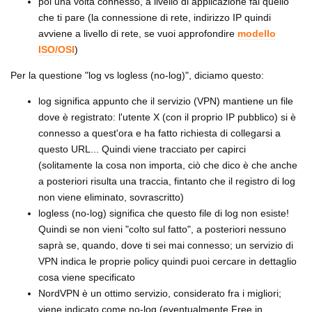
poi una volta connesso, a livello di applicazione fai quello
che ti pare (la connessione di rete, indirizzo IP quindi
avviene a livello di rete, se vuoi approfondire
modello
ISO/OSI
)
Per la questione "log vs logless (no-log)", diciamo questo:
log significa appunto che il servizio (VPN) mantiene un file
dove è registrato: l'utente X (con il proprio IP pubblico) si è
connesso a quest'ora e ha fatto richiesta di collegarsi a
questo URL... Quindi viene tracciato per capirci
(solitamente la cosa non importa, ciò che dico è che anche
a posteriori risulta una traccia, fintanto che il registro di log
non viene eliminato, sovrascritto)
logless (no-log) significa che questo file di log non esiste!
Quindi se non vieni "colto sul fatto", a posteriori nessuno
saprà se, quando, dove ti sei mai connesso; un servizio di
VPN indica le proprie policy quindi puoi cercare in dettaglio
cosa viene specificato
NordVPN è un ottimo servizio, considerato fra i migliori;
viene indicato come no-log (eventualmente Free in