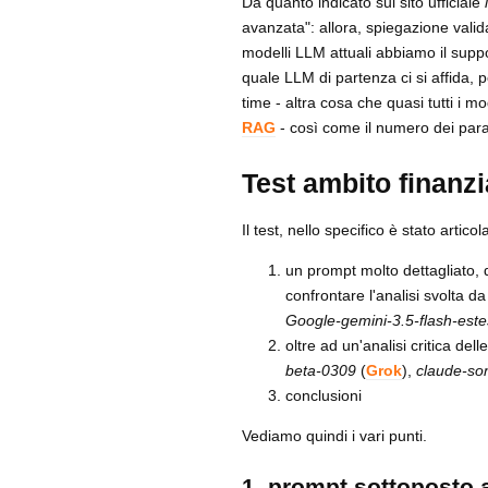
Da quanto indicato sul sito ufficiale
avanzata": allora, spiegazione vali
modelli LLM attuali abbiamo il supp
quale LLM di partenza ci si affida, p
time - altra cosa che quasi tutti i mo
RAG
- così come il numero dei para
Test ambito finanz
Il test, nello specifico è stato artic
un prompt molto dettagliato, d
confrontare l'analisi svolta 
Google-gemini-3.5-flash-est
oltre ad un'analisi critica dell
beta-0309
(
Grok
),
claude-so
conclusioni
Vediamo quindi i vari punti.
1. prompt sottoposto a