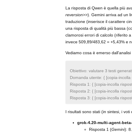
La risposta di Qwen è quella più av
reversion>>
). Gemini arriva ad un li
traduzione (inserisce il carattere ci
una risposta di qualità più bassa 
clamorosi errori di calcolo (riferito
invece 509,89/483,62 = +5,43% e 
Vediamo cosa è emerso dall'analisi 
Obiettivo: valutare 3 testi genera
Domanda utente: { [copia-incolla 
Risposta 1: { [copia-incolla rispos
Risposta 2: { [copia-incolla rispo
Risposta 3: { [copia-incolla rispos
I risultati sono stati (in sintesi, i 
grok-4.20-multi-agent-beta
Risposta 1 (
Gemini
): 8