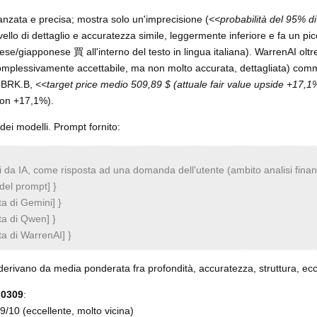
anzata e precisa; mostra solo un'imprecisione (
<<probabilità del 95% d
vello di dettaglio e accuratezza simile, leggermente inferiore e fa un pic
nese/giapponese 買 all'interno del testo in lingua italiana). WarrenAI oltre
(complessivamente accettabile, ma non molto accurata, dettagliata) co
 a BRK.B,
<<target price medio 509,89 $ (attuale fair value upside +17,
non +17,1%).
dei modelli. Prompt fornito:
ti da IA, come risposta ad una domanda dell'utente (ambito analisi finan
del prompt] }
ta di Gemini] }
sta di Qwen] }
ta di WarrenAI] }
voti derivano da media ponderata fra profondità, accuratezza, struttura, ecc
-0309
:
.9/10 (eccellente, molto vicina)