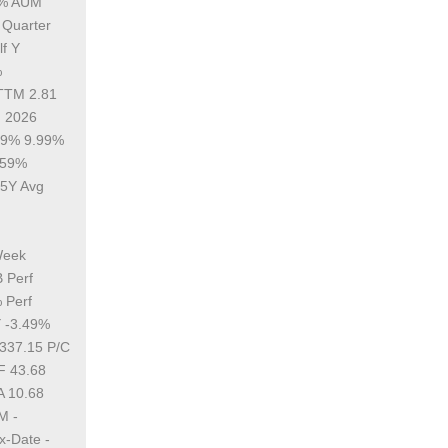
7% AUM
 Quarter
f Y
%
 TTM 2.81
, 2026
.39% 9.99%
.59%
 5Y Avg
Week
 Perf
 Perf
Y -3.49%
 337.15 P/C
F 43.68
A 10.68
M -
x-Date -