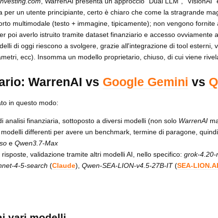
investing.com
, WarrenAI presenta un approccio "Dual LLM", "VisionAI" e
da per un utente principiante, certo è chiaro che come la stragrande ma
orto multimodale (testo + immagine, tipicamente); non vengono fornite a
er poi averlo istruito tramite dataset finanziario e accesso ovviamente a
delli di oggi riescono a svolgere, grazie all'integrazione di tool esterni,
metri, ecc). Insomma un modello proprietario, chiuso, di cui viene rivel
iario: WarrenAI vs
Google Gemini
vs
Q
olato in questo modo:
i analisi finanziaria, sottoposto a diversi modelli (non solo
WarrenAI
ma
da modelli differenti per avere un benchmark, termine di paragone, quind
eso
e
Qwen3.7-Max
e risposte, validazione tramite altri modelli AI, nello specifico:
grok-4.20-
nnet-4-5-search
(
Claude
),
Qwen-SEA-LION-v4.5-27B-IT
(
SEA-LION.A
i vari modelli