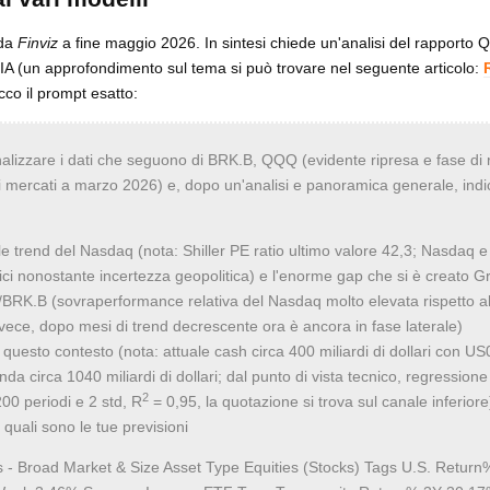
 da
Finviz
a fine maggio 2026. In sintesi chiede un'analisi del rapporto
lly IA (un approfondimento sul tema si può trovare nel seguente articolo:
cco il prompt esatto:
analizzare i dati che seguono di BRK.B, QQQ (evidente ripresa e fase di 
i mercati a marzo 2026) e, dopo un'analisi e panoramica generale, indi
uale trend del Nasdaq (nota: Shiller PE ratio ultimo valore 42,3; Nasdaq
ci nonostante incertezza geopolitica) e l'enorme gap che si è creato G
/BRK.B (sovraperformance relativa del Nasdaq molto elevata rispetto al
ece, dopo mesi di trend decrescente ora è ancora in fase laterale)
 questo contesto (nota: attuale cash circa 400 miliardi di dollari con U
da circa 1040 miliardi di dollari; dal punto di vista tecnico, regressione
2
00 periodi e 2 std, R
= 0,95, la quotazione si trova sul canale inferiore)
 quali sono le tue previsioni
 - Broad Market & Size Asset Type Equities (Stocks) Tags U.S. Return