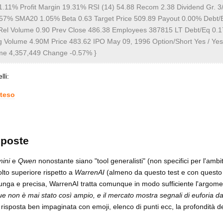
1.11% Profit Margin 19.31% RSI (14) 54.88 Recom 2.38 Dividend Gr. 3/
.57% SMA20 1.05% Beta 0.63 Target Price 509.89 Payout 0.00% Debt/
el Volume 0.90 Prev Close 486.38 Employees 387815 LT Debt/Eq 0.1
olume 4.90M Price 483.62 IPO May 09, 1996 Option/Short Yes / Yes
me 4,357,449 Change -0.57% }
li:
steso
sposte
ini
e
Qwen
nonostante siano "tool generalisti" (non specifici per l'ambit
lto superiore rispetto a
WarrenAI
(almeno da questo test e con questo
a lunga e precisa, WarrenAI tratta comunque in modo sufficiente l'argome
 non è mai stato così ampio, e il mercato mostra segnali di euforia da
, risposta ben impaginata con emoji, elenco di punti ecc, la profondità de