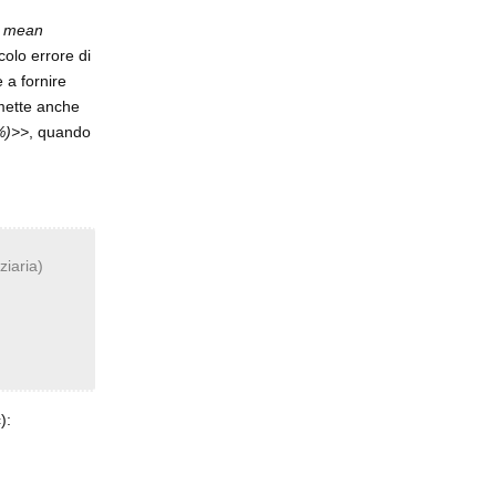
i mean
colo errore di
 a fornire
mmette anche
1%)>>
, quando
ziaria)
):