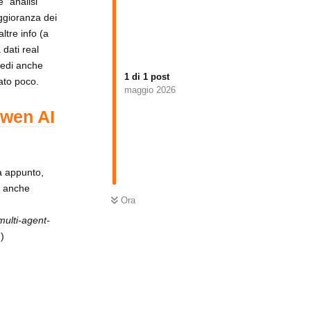
 "analisi
ggioranza dei
ltre info (a
 dati real
 vedi anche
1
di
1
post
ato poco.
maggio 2026
wen AI
 appunto,
i anche
Ora
multi-agent-
I
)