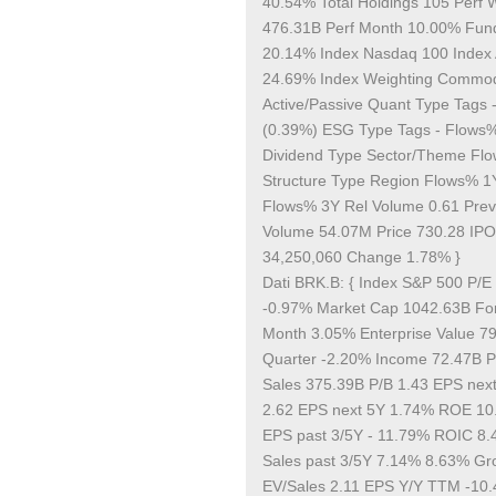
40.54% Total Holdings 105 Perf
476.31B Perf Month 10.00% Fun
20.14% Index Nasdaq 100 Index 
24.69% Index Weighting Commod
Active/Passive Quant Type Tags 
(0.39%) ESG Type Tags - Flows%
Dividend Type Sector/Theme Flo
Structure Type Region Flows% 
Flows% 3Y Rel Volume 0.61 Pre
Volume 54.07M Price 730.28 IPO
34,250,060 Change 1.78% }
Dati BRK.B: { Index S&P 500 P/E
-0.97% Market Cap 1042.63B Forw
Month 3.05% Enterprise Value 7
Quarter -2.20% Income 72.47B P/
Sales 375.39B P/B 1.43 EPS nex
2.62 EPS next 5Y 1.74% ROE 10
EPS past 3/5Y - 11.79% ROIC 8.
Sales past 3/5Y 7.14% 8.63% Gro
EV/Sales 2.11 EPS Y/Y TTM -10.