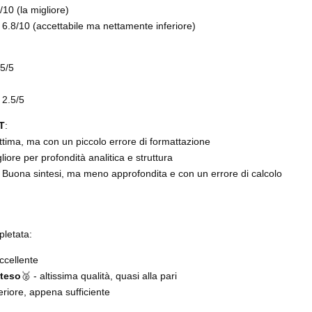
2/10 (la migliore)
: 6.8/10 (accettabile ma nettamente inferiore)
.5/5
: 2.5/5
T
:
Ottima, ma con un piccolo errore di formattazione
gliore per profondità analitica e struttura
: Buona sintesi, ma meno approfondita e con un errore di calcolo
pletata:
eccellente
steso
🥈 - altissima qualità, quasi alla pari
eriore, appena sufficiente