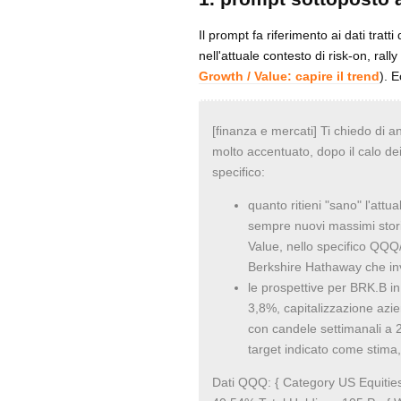
Il prompt fa riferimento ai dati tratti
nell'attuale contesto di risk-on, ra
Growth / Value: capire il trend
). E
[finanza e mercati] Ti chiedo di 
molto accentuato, dopo il calo de
specifico:
quanto ritieni "sano" l'att
sempre nuovi massimi stori
Value, nello specifico QQQ
Berkshire Hathaway che inv
le prospettive per BRK.B in
3,8%, capitalizzazione azien
con candele settimanali a 2
target indicato come stima,
Dati QQQ: { Category US Equities