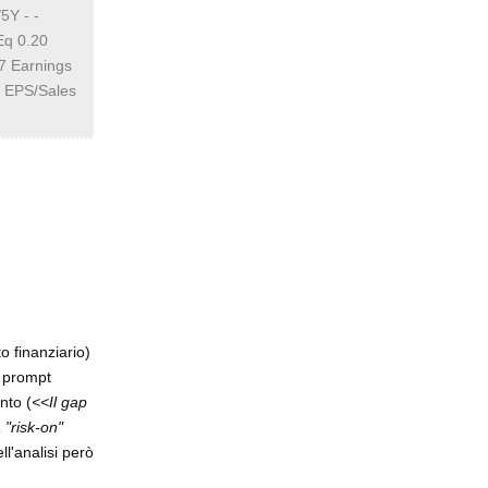
5Y - -
Eq 0.20
7 Earnings
 EPS/Sales
o finanziario)
 prompt
nto (
<<Il gap
 "risk-on"
ll'analisi però