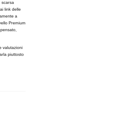
e scarsa
ai link delle
ogamente a
livello Premium
 pensato,
e valutazioni
arla piuttosto
Rispondi