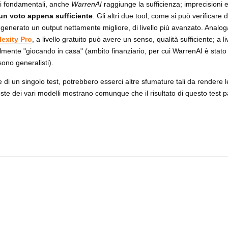
ti fondamentali, anche
WarrenAI
raggiunge la sufficienza; imprecisioni 
un voto appena sufficiente
. Gli altri due tool, come si può verificare d
generato un output nettamente migliore, di livello più avanzato. Anal
lexity Pro
, a livello gratuito può avere un senso, qualità sufficiente; a 
almente "giocando in casa" (ambito finanziario, per cui WarrenAI è stato
ono generalisti).
di un singolo test, potrebbero esserci altre sfumature tali da rendere l
sposte dei vari modelli mostrano comunque che il risultato di questo test p