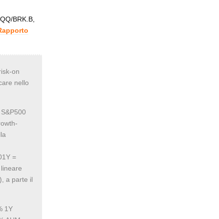
 QQQ/BRK.B,
Rapporto
risk-on
care nello
 e S&P500
rowth-
la
S01Y =
 lineare
, a parte il
% 1Y