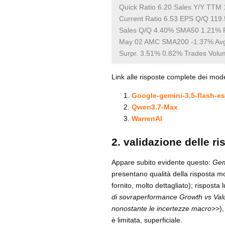
Quick Ratio 6.20 Sales Y/Y TTM 
Current Ratio 6.53 EPS Q/Q 119
Sales Q/Q 4.40% SMA50 1.21% R
May 02 AMC SMA200 -1.37% Avg V
Surpr. 3.51% 0.82% Trades Volu
Link alle risposte complete dei model
Google-gemini-3.5-flash-e
Qwen3.7-Max
WarrenAI
2. validazione delle ri
Appare subito evidente questo:
Gem
presentano qualità della risposta mo
fornito, molto dettagliato); rispost
di sovraperformance Growth vs Value
nonostante le incertezze macro>>
)
è limitata, superficiale.