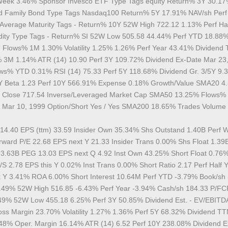
 Week 3.46% Sponsor Invesco ETF Type Tags equity Return% 3Y 30.1
d Family Bond Type Tags Nasdaq100 Return% 5Y 17.91% NAV/sh Perf
Average Maturity Tags - Return% 10Y 52W High 722.12 1.13% Perf Hal
ity Type Tags - Return% SI 52W Low 505.58 44.44% Perf YTD 18.88
- Flows% 1M 1.30% Volatility 1.25% 1.26% Perf Year 43.41% Dividend
 3M 1.14% ATR (14) 10.90 Perf 3Y 109.72% Dividend Ex-Date Mar 23
ws% YTD 0.31% RSI (14) 75.33 Perf 5Y 118.68% Dividend Gr. 3/5Y 9
1Y Beta 1.23 Perf 10Y 566.91% Expense 0.18% Growth/Value SMA20 4
v Close 717.54 Inverse/Leveraged Market Cap SMA50 13.25% Flows%
 Mar 10, 1999 Option/Short Yes / Yes SMA200 18.65% Trades Volume
 14.40 EPS (ttm) 33.59 Insider Own 35.34% Shs Outstand 1.40B Perf 
ard P/E 22.68 EPS next Y 21.33 Insider Trans 0.00% Shs Float 1.39B
93.63B PEG 13.03 EPS next Q 4.92 Inst Own 43.25% Short Float 0.76%
S 2.78 EPS this Y 0.02% Inst Trans 0.00% Short Ratio 2.17 Perf Half 
t Y 3.41% ROA 6.00% Short Interest 10.64M Perf YTD -3.79% Book/sh
.49% 52W High 516.85 -6.43% Perf Year -3.94% Cash/sh 184.33 P/FC
49% 52W Low 455.18 6.25% Perf 3Y 50.85% Dividend Est. - EV/EBITD
ss Margin 23.70% Volatility 1.27% 1.36% Perf 5Y 68.32% Dividend TT
48% Oper. Margin 16.14% ATR (14) 6.52 Perf 10Y 238.08% Dividend E