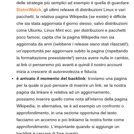
delle strategie più semplici ad esempio è quella di guardare
DistroWatch
, gli ultimi release di distribuzioni Linux e vari
pacchetti; la relativa pagina Wikipedia (se esiste) è difficile
che sia stata aggiornata il giorno stesso, salvo distribuzioni
come Ubuntu, Linux Mint ecc; per distribuzioni e pacchetti
poco famosi, capita che la pagina Wikipedia non sia
aggiornata da anni (sebbene i release siano stati rilasciati!);
un'opportunità per aggiornare subito la pagina (rispettando
la formattazione preesistente!) senza avere nulla in cambio,
ai link ci penseremo più avanti e quindi il nostro account
inizia a crescere di autorevolezza e fiducia
è arrivato il momento del backlink
: troviamo una pagina
per la quale si può pensare di inserire un link; se la nostra
pagina da linkare è relativa ad un aggiornamento,
possiamo inserire quello come nota all'interno della pagina
Wikipedia; in alternativa, se è ad esempio un confronto o
approfondimento, in una sezione opportuna del testo
facciamo un accenno e poi linkiamo la nostra fonte come
approfondimento. L'importante quando si aggiunge un
backlink è cercare di fare questo: