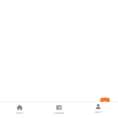
Feed
Log In
Home
Categorie