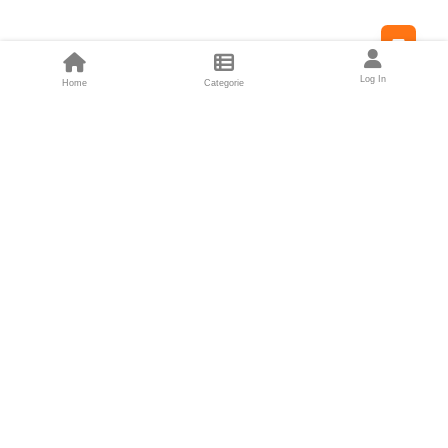
Feed
Log In
Home
Categorie
Fondatori