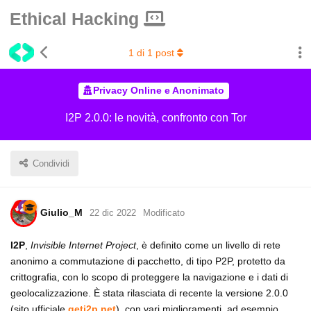
Ethical Hacking
1
di
1
post
Privacy Online e Anonimato
I2P 2.0.0: le novità, confronto con Tor
Condividi
Giulio_M
22 dic 2022
Modificato
I2P
,
Invisible Internet Project
, è definito come un livello di rete
anonimo a commutazione di pacchetto, di tipo P2P, protetto da
crittografia, con lo scopo di proteggere la navigazione e i dati di
geolocalizzazione. È stata rilasciata di recente la versione 2.0.0
(sito ufficiale
geti2p.net
), con vari miglioramenti, ad esempio