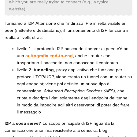
which you are really trying to connect (e.g., a typical
website).
Torniamo a I2P. Attenzione che l'indirizzo IP è in reltà visibile ai
peer (mittente e destinatario), il funzionamento di I2P funziona in
realtà a livelli, strati:
livello 1: il protocollo I2P nasconde il server ai peer, c'è poi
una
crittografia end-to-end
, anche i router che
trasportano il pacchetto, non conoscono il contenuto
livello 2:
tunneling
, proxy applicativo che funziona per i
protocolli TCP/UDP, viene creato un tunnel con un router su
ogni endpoint; viene poi definito un nuovo tipo di
connessione,
Advanced Encryption Services (AES)
, che
cripta e decripta i dati solamente dagli endpoint del tunnel,
in modo da impedire agli altri osservatori di poter decifrare
il messaggio
I2P a cosa serve?
Lo scopo principale di I2P riguarda la
comunicazione anonima resistente alla censura: blog,