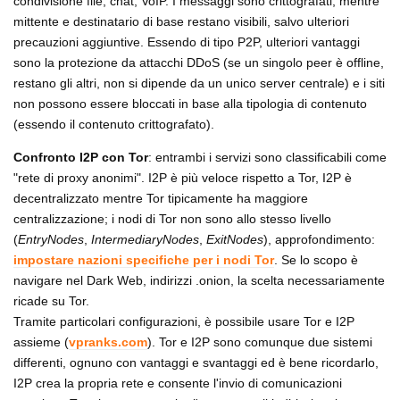
condivisione file, chat, VoIP. I messaggi sono crittografati, mentre
mittente e destinatario di base restano visibili, salvo ulteriori
precauzioni aggiuntive. Essendo di tipo P2P, ulteriori vantaggi
sono la protezione da attacchi DDoS (se un singolo peer è offline,
restano gli altri, non si dipende da un unico server centrale) e i siti
non possono essere bloccati in base alla tipologia di contenuto
(essendo il contenuto crittografato).
Confronto I2P con Tor
: entrambi i servizi sono classificabili come
"rete di proxy anonimi". I2P è più veloce rispetto a Tor, I2P è
decentralizzato mentre Tor tipicamente ha maggiore
centralizzazione; i nodi di Tor non sono allo stesso livello
(
EntryNodes
,
IntermediaryNodes
,
ExitNodes
), approfondimento:
impostare nazioni specifiche per i nodi Tor
. Se lo scopo è
navigare nel Dark Web, indirizzi .onion, la scelta necessariamente
ricade su Tor.
Tramite particolari configurazioni, è possibile usare Tor e I2P
assieme (
vpranks.com
). Tor e I2P sono comunque due sistemi
differenti, ognuno con vantaggi e svantaggi ed è bene ricordarlo,
I2P crea la propria rete e consente l'invio di comunicazioni