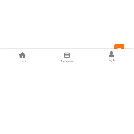
Feed
Log In
Home
Categorie
Fondatori