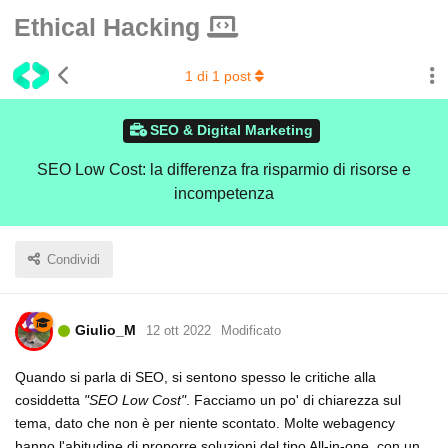
Ethical Hacking
1
di
1
post
SEO & Digital Marketing
SEO Low Cost: la differenza fra risparmio di risorse e
incompetenza
Condividi
Giulio_M
12 ott 2022
Modificato
Quando si parla di SEO, si sentono spesso le critiche alla
cosiddetta
"SEO Low Cost"
. Facciamo un po' di chiarezza sul
tema, dato che non è per niente scontato. Molte webagency
hanno l'abitudine di proporre soluzioni del tipo All-in-one, con un