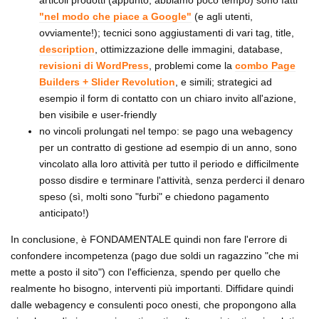
"nel modo che piace a Google"
(e agli utenti,
ovviamente!); tecnici sono aggiustamenti di vari tag, title,
description
, ottimizzazione delle immagini, database,
revisioni di WordPress
, problemi come la
combo Page
Builders + Slider Revolution
, e simili; strategici ad
esempio il form di contatto con un chiaro invito all'azione,
ben visibile e user-friendly
no vincoli prolungati nel tempo: se pago una webagency
per un contratto di gestione ad esempio di un anno, sono
vincolato alla loro attività per tutto il periodo e difficilmente
posso disdire e terminare l'attività, senza perderci il denaro
speso (sì, molti sono "furbi" e chiedono pagamento
anticipato!)
In conclusione, è FONDAMENTALE quindi non fare l'errore di
confondere incompetenza (pago due soldi un ragazzino "che mi
mette a posto il sito") con l'efficienza, spendo per quello che
realmente ho bisogno, interventi più importanti. Diffidare quindi
dalle webagency e consulenti poco onesti, che propongono alla