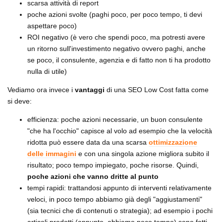
scarsa attività di report
poche azioni svolte (paghi poco, per poco tempo, ti devi
aspettare poco)
ROI negativo (è vero che spendi poco, ma potresti avere
un ritorno sull'investimento negativo ovvero paghi, anche
se poco, il consulente, agenzia e di fatto non ti ha prodotto
nulla di utile)
Vediamo ora invece i
vantaggi
di una SEO Low Cost fatta come
si deve:
efficienza: poche azioni necessarie, un buon consulente
"che ha l'occhio" capisce al volo ad esempio che la velocità
ridotta può essere data da una scarsa
ottimizzazione
delle immagini
e con una singola azione migliora subito il
risultato; poco tempo impiegato, poche risorse. Quindi,
poche azioni che vanno dritte al punto
tempi rapidi: trattandosi appunto di interventi relativamente
veloci, in poco tempo abbiamo già degli "aggiustamenti"
(sia tecnici che di contenuti o strategia); ad esempio i pochi
articoli prodotti (appunto, abbiamo poco tempo) sono fatti