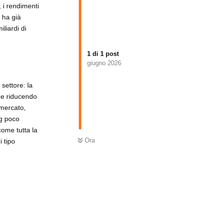
, i rendimenti
 ha già
iliardi di
1
di
1
post
giugno 2026
settore: la
a e riducendo
 mercato,
ng poco
come tutta la
Ora
i tipo