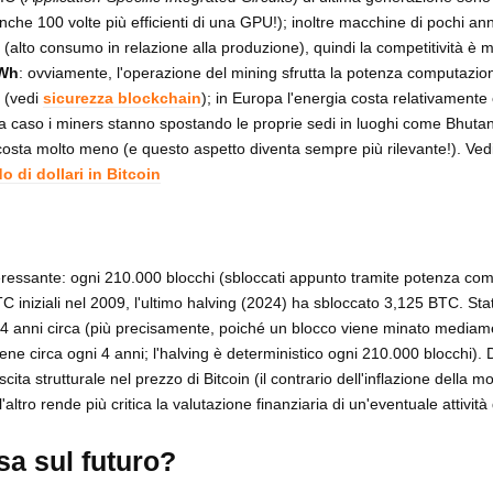
che 100 volte più efficienti di una GPU!); inoltre macchine di pochi ann
(alto consumo in relazione alla produzione), quindi la competitività è mol
kWh
: ovviamente, l'operazione del mining sfrutta la potenza computazio
i (vedi
sicurezza blockchain
); in Europa l'energia costa relativamente 
 a caso i miners stanno spostando le proprie sedi in luoghi come Bhutan
 costa molto meno (e questo aspetto diventa sempre più rilevante!). Ved
 di dollari in Bitcoin
teressante: ogni 210.000 blocchi (sbloccati appunto tramite potenza co
 iniziali nel 2009, l'ultimo halving (2024) ha sbloccato 3,125 BTC. Stat
 4 anni circa (più precisamente, poiché un blocco viene minato mediam
iene circa ogni 4 anni; l'halving è deterministico ogni 210.000 blocchi).
ta strutturale nel prezzo di Bitcoin (il contrario dell'inflazione della m
ll'altro rende più critica la valutazione finanziaria di un'eventuale attività
a sul futuro?