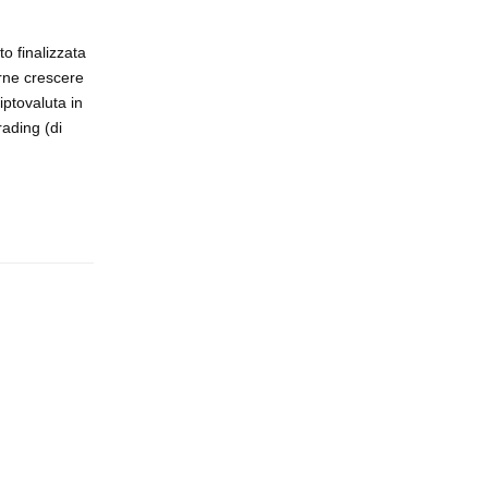
o finalizzata
erne crescere
iptovaluta in
ading (di
Rispondi