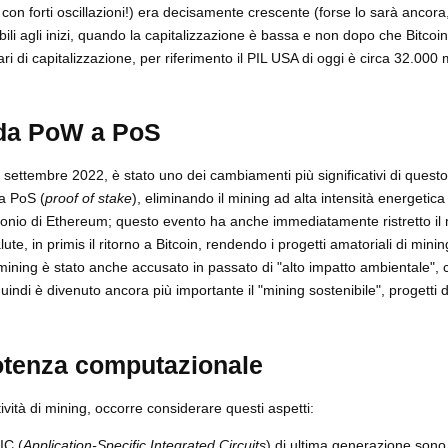
 con forti oscillazioni!) era decisamente crescente (forse lo sarà ancora
ili agli inizi, quando la capitalizzazione è bassa e non dopo che Bitcoin
ri di capitalizzazione, per riferimento il PIL USA di oggi è circa 32.000 m
 da PoW a PoS
 settembre 2022, è stato uno dei cambiamenti più significativi di questo 
 a PoS (
proof of stake
), eliminando il mining ad alta intensità energetic
rbonio di Ethereum; questo evento ha anche immediatamente ristretto il
lute, in primis il ritorno a Bitcoin, rendendo i progetti amatoriali di mini
 Il mining è stato anche accusato in passato di "alto impatto ambientale", 
indi è divenuto ancora più importante il "mining sostenibile", progetti d
 potenza computazionale
ività di mining, occorre considerare questi aspetti:
IC (
Application-Specific Integrated Circuits
) di ultima generazione sono