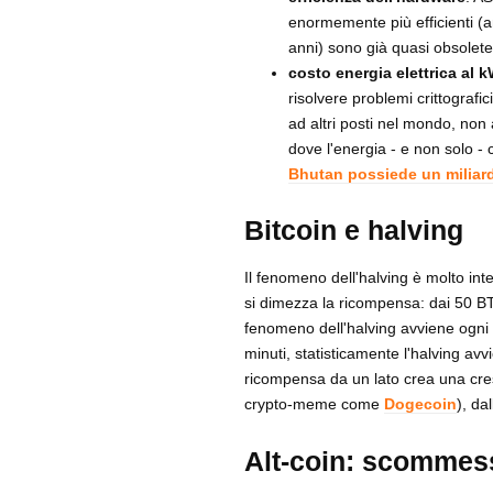
enormemente più efficienti (an
anni) sono già quasi obsolete 
costo energia elettrica al 
risolvere problemi crittografic
ad altri posti nel mondo, non
dove l'energia - e non solo -
Bhutan possiede un miliardo
Bitcoin e halving
Il fenomeno dell'halving è molto in
si dimezza la ricompensa: dai 50 BTC
fenomeno dell'halving avviene ogni
minuti, statisticamente l'halving avv
ricompensa da un lato crea una cresci
crypto-meme come
Dogecoin
), da
Alt-coin: scommess