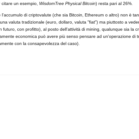
r citare un esempio,
WisdomTree Physical Bitcoin
) resta pari al 26%.
l'accumulo di criptovalute (che sia Bitcoin, Ethereum o altro) non è tant
una valuta tradizionale (euro, dollaro, valuta "fiat") ma piuttosto a ved
 futuro, con profitto), al posto dell'attività di mining, qualunque sia la cr
puramente economica può avere più senso pensare ad un'operazione di tr
iamente con la consapevolezza del caso).