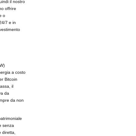
indi il nostro
o offrire
e o
24/7 e in
vestimento
oW)
nergia a costo
er Bitcoin
assa, il
va da
sempre da non
 patrimoniale
 e senza
 diretta,