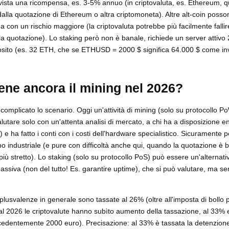
revista una ricompensa, es. 3-5% annuo (in criptovaluta, es. Ethereum, qu
alla quotazione di Ethereum o altra criptomoneta). Altre alt-coin posson
 con un rischio maggiore (la criptovaluta potrebbe più facilmente fallir
a quotazione). Lo staking però non è banale, richiede un server attivo 
osito (es. 32 ETH, che se ETHUSD = 2000 $ significa 64.000 $ come in
ene ancora il mining nel 2026?
complicato lo scenario. Oggi un'attività di mining (solo su protocollo P
lutare solo con un'attenta analisi di mercato, a chi ha a disposizione e
 e ha fatto i conti con i costi dell'hardware specialistico. Sicuramente p
tipo industriale (e pure con difficoltà anche qui, quando la quotazione è b
iù stretto). Lo staking (solo su protocollo PoS) può essere un'alternati
ssiva (non del tutto! Es. garantire uptime), che si può valutare, ma 
 le plusvalenze in generale sono tassate al 26% (oltre all'imposta di bollo
al 2026 le criptovalute hanno subìto aumento della tassazione, al 33%
ecedentemente 2000 euro). Precisazione: al 33% è tassata la detenzione