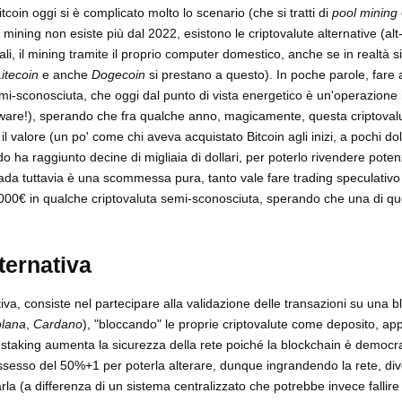
tcoin oggi si è complicato molto lo scenario (che si tratti di
pool mining
 mining non esiste più dal 2022, esistono le criptovalute alternative (alt-
li, il mining tramite il proprio computer domestico, anche se in realtà si
Litecoin
e anche
Dogecoin
si prestano a questo). In poche parole, fare at
mi-sconosciuta, che oggi dal punto di vista energetico è un'operazione 
rdware!), sperando che fra qualche anno, magicamente, questa criptoval
 valore (un po' come chi aveva acquistato Bitcoin agli inizi, a pochi doll
do ha raggiunto decine di migliaia di dollari, per poterlo rivendere pote
ada tuttavia è una scommessa pura, tanto vale fare trading speculativo
1000€ in qualche criptovaluta semi-sconosciuta, sperando che una di ques
ternativa
iva, consiste nel partecipare alla validazione delle transazioni su una 
lana
,
Cardano
), "bloccando" le proprie criptovalute come deposito, ap
o staking aumenta la sicurezza della rete poiché la blockchain è democr
ossesso del 50%+1 per poterla alterare, dunque ingrandendo la rete, di
rla (a differenza di un sistema centralizzato che potrebbe invece fallire