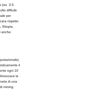
i (es. 3-5
to difficile
nale per
cara rispetto
, Etiopia,
i anche:
mputazionale),
isticamente il
ente ogni 10
 Dimezzare la
oneta di una
 di mining.