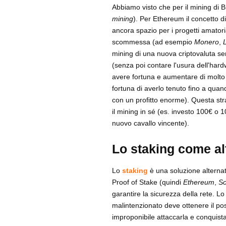
Abbiamo visto che per il mining di Bi
mining
). Per Ethereum il concetto di
ancora spazio per i progetti amatoria
scommessa (ad esempio
Monero
,
mining di una nuova criptovaluta se
(senza poi contare l'usura dell'ha
avere fortuna e aumentare di molto il
fortuna di averlo tenuto fino a quan
con un profitto enorme). Questa str
il mining in sé (es. investo 100€ o 
nuovo cavallo vincente).
Lo staking come al
Lo
staking
è una soluzione alternat
Proof of Stake (quindi
Ethereum
,
So
garantire la sicurezza della rete. L
malintenzionato deve ottenere il p
improponibile attaccarla e conquista