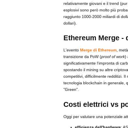
relativamente giovani e il trend (pur
esplosivi sono però molto più probab
raggiunto 1000-2000 miliardi di dolla
dollari).
Ethereum Merge -
L'evento
Merge di Ethereum
, metà
transizione da PoW (
proof of work
)
significativamente l'impronta di ca
spostando il mining su altre criptova
competitivi, difficilmente redditizi.
tecnologia blockchain in generale, qu
"Green".
Costi elettrici vs
Oggi per valutare una potenziale att
efficienza dell'hardware
: AS