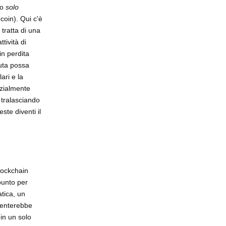
o
solo
coin). Qui c'è
 tratta di una
tività di
in perdita
uta possa
ari e la
nzialmente
 tralasciando
te diventi il
blockchain
punto per
atica, un
venterebbe
 in un solo