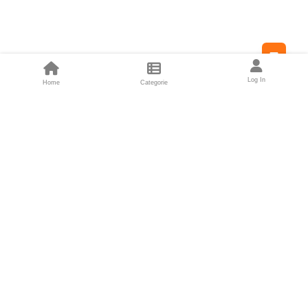
Feed
Log In
Home
Categorie
Fondatori