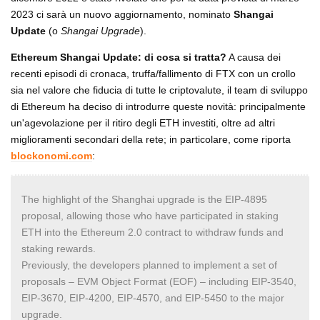
2023 ci sarà un nuovo aggiornamento, nominato
Shangai
Update
(o
Shangai Upgrade
).
Ethereum Shangai Update: di cosa si tratta?
A causa dei
recenti episodi di cronaca, truffa/fallimento di FTX con un crollo
sia nel valore che fiducia di tutte le criptovalute, il team di sviluppo
di Ethereum ha deciso di introdurre queste novità: principalmente
un'agevolazione per il ritiro degli ETH investiti, oltre ad altri
miglioramenti secondari della rete; in particolare, come riporta
blockonomi.com
:
The highlight of the Shanghai upgrade is the EIP-4895
proposal, allowing those who have participated in staking
ETH into the Ethereum 2.0 contract to withdraw funds and
staking rewards.
Previously, the developers planned to implement a set of
proposals – EVM Object Format (EOF) – including EIP-3540,
EIP-3670, EIP-4200, EIP-4570, and EIP-5450 to the major
upgrade.