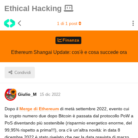
Ethical Hacking
1
di
1
post
Finanza
Ethereum Shangai Update: cos'è e cosa succede ora
Condividi
Giulio_M
15 dic 2022
Dopo il
Merge di Ethereum
di metà settembre 2022, evento cui
la crypto numero due dopo Bitcoin è passata dal protocollo PoW a
PoS diventando più sostenibile (risparmio energetico enorme, del
99,95% rispetto a prima!!!), ora c'è un'altra novità: in data 8
dicembre 2022 è stato rivelato che per la data prevista di marzo