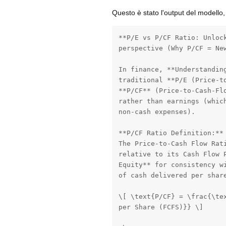
Questo è stato l'output del modello, 
**P/E vs P/CF Ratio: Unlock
perspective (Why P/CF = New
In finance, **Understanding
traditional **P/E (Price-to
**P/CF** (Price-to-Cash-Flo
rather than earnings (which
non-cash expenses).

**P/CF Ratio Definition:**

The Price-to-Cash Flow Rati
relative to its Cash Flow P
Equity** for consistency wi
of cash delivered per share
\[ \text{P/CF} = \frac{\tex
per Share (FCFS)}} \]
