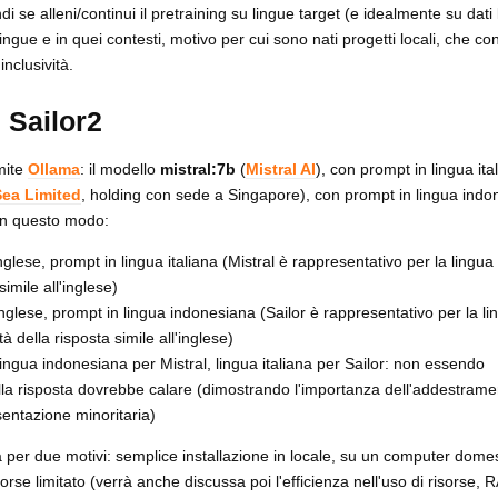
di se alleni/continui il pretraining su lingue target (e idealmente su dati l
e lingue e in quei contesti, motivo per cui sono nati progetti locali, che 
inclusività.
s Sailor2
amite
Ollama
: il modello
mistral:7b
(
Mistral AI
), con prompt in lingua ital
Sea Limited
, holding con sede a Singapore), con prompt in lingua indo
a in questo modo:
glese, prompt in lingua italiana (Mistral è rappresentativo per la lingua 
simile all'inglese)
inglese, prompt in lingua indonesiana (Sailor è rappresentativo per la li
 della risposta simile all'inglese)
 lingua indonesiana per Mistral, lingua italiana per Sailor: non essendo
ella risposta dovrebbe calare (dimostrando l'importanza dell'addestramen
resentazione minoritaria)
ta per due motivi: semplice installazione in locale, su un computer dome
orse limitato (verrà anche discussa poi l'efficienza nell'uso di risorse, 