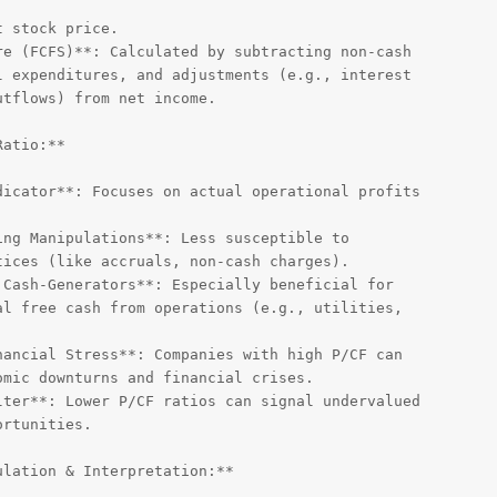
 stock price.

e (FCFS)**: Calculated by subtracting non-cash 

 expenditures, and adjustments (e.g., interest 

tflows) from net income.

atio:**

icator**: Focuses on actual operational profits 

ng Manipulations**: Less susceptible to 

ices (like accruals, non-cash charges).

Cash-Generators**: Especially beneficial for 

l free cash from operations (e.g., utilities, 

ancial Stress**: Companies with high P/CF can 

mic downturns and financial crises.

ter**: Lower P/CF ratios can signal undervalued 

rtunities.

lation & Interpretation:**
