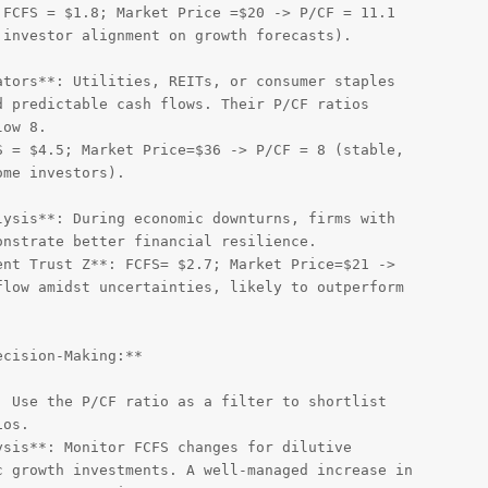
FCFS = $1.8; Market Price =$20 -> P/CF = 11.1 

investor alignment on growth forecasts).

tors**: Utilities, REITs, or consumer staples 

 predictable cash flows. Their P/CF ratios 

ow 8.

 = $4.5; Market Price=$36 -> P/CF = 8 (stable, 

me investors).

ysis**: During economic downturns, firms with 

nstrate better financial resilience.

nt Trust Z**: FCFS= $2.7; Market Price=$21 -> 

low amidst uncertainties, likely to outperform 

cision-Making:**

 Use the P/CF ratio as a filter to shortlist 

os.

sis**: Monitor FCFS changes for dilutive 

 growth investments. A well-managed increase in 
