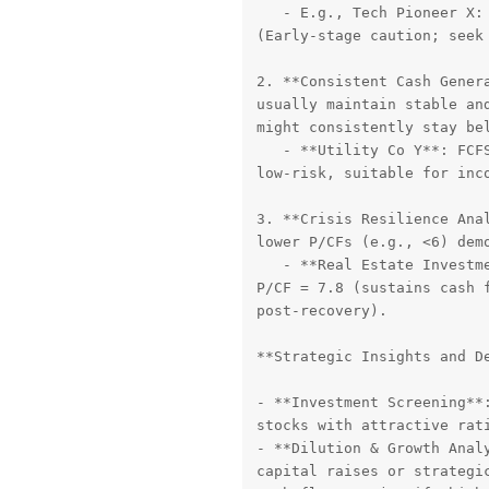
   - E.g., Tech Pioneer X: 
(Early-stage caution; seek 
2. **Consistent Cash Genera
usually maintain stable and
might consistently stay bel
   - **Utility Co Y**: FCFS
low-risk, suitable for inco
3. **Crisis Resilience Anal
lower P/CFs (e.g., <6) demo
   - **Real Estate Investme
P/CF = 7.8 (sustains cash f
post-recovery).

**Strategic Insights and De
- **Investment Screening**:
stocks with attractive rati
- **Dilution & Growth Analy
capital raises or strategic