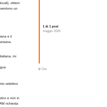
ocali), ottieni
consentono un
1
di
1
post
maggio 2026
iana e il
nesiana.
italiana, mi
ngua
Ora
to selettivo
stico e non in
RAM richiesta