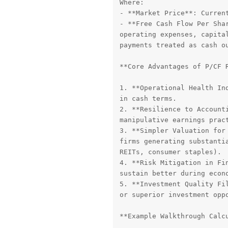
Where:

- **Market Price**: Current
- **Free Cash Flow Per Shar
operating expenses, capital
payments treated as cash ou
**Core Advantages of P/CF R
1. **Operational Health Ind
in cash terms.

2. **Resilience to Accounti
manipulative earnings pract
3. **Simpler Valuation for 
firms generating substantia
REITs, consumer staples).

4. **Risk Mitigation in Fin
sustain better during econo
5. **Investment Quality Fil
or superior investment oppo
**Example Walkthrough Calcu