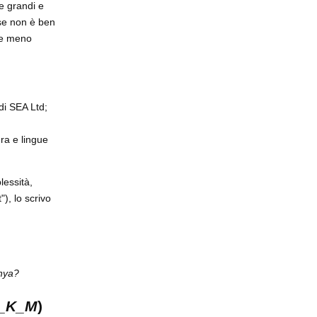
e grandi e
 se non è ben
bbe meno
 di SEA Ltd;
ura e lingue
lessità,
), lo scrivo
nya?
_K_M
)