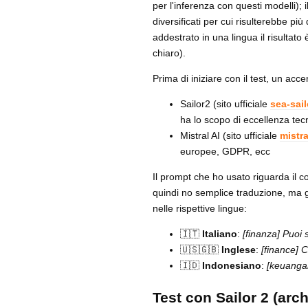
per l'inferenza con questi modelli)
diversificati per cui risulterebbe pi
addestrato in una lingua il risultat
chiaro).
Prima di iniziare con il test, un acc
Sailor2 (sito ufficiale
sea-sail
ha lo scopo di eccellenza tecn
Mistral AI (sito ufficiale
mistra
europee, GDPR, ecc
Il prompt che ho usato riguarda il c
quindi no semplice traduzione, ma ges
nelle rispettive lingue:
🇮🇹
Italiano
:
[finanza] Puoi
🇺🇸🇬🇧
Inglese
:
[finance] 
🇮🇩
Indonesiano
:
[keuanga
Test con Sailor 2 (arc