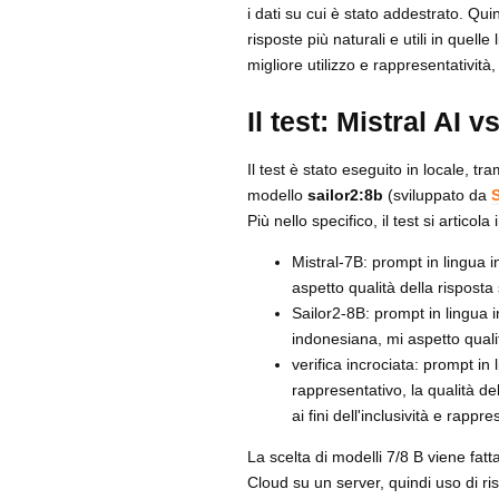
i dati su cui è stato addestrato. Quin
risposte più naturali e utili in quell
migliore utilizzo e rappresentatività, 
Il test: Mistral AI v
Il test è stato eseguito in locale, tr
modello
sailor2:8b
(sviluppato da
Più nello specifico, il test si articol
Mistral-7B: prompt in lingua in
aspetto qualità della risposta 
Sailor2-8B: prompt in lingua 
indonesiana, mi aspetto qualità
verifica incrociata: prompt in
rappresentativo, la qualità d
ai fini dell'inclusività e rapp
La scelta di modelli 7/8 B viene fat
Cloud su un server, quindi uso di ris