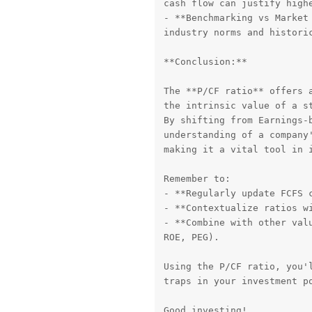
cash flow can justify highe
- **Benchmarking vs Market 
industry norms and historic
**Conclusion:**

The **P/CF ratio** offers a
the intrinsic value of a st
By shifting from Earnings-b
understanding of a company'
making it a vital tool in i
Remember to:

- **Regularly update FCFS c
- **Contextualize ratios wi
- **Combine with other valu
ROE, PEG).

Using the P/CF ratio, you'l
traps in your investment po
Good investing!