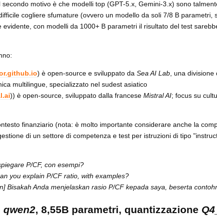
; il secondo motivo è che modelli top (GPT-5.x, Gemini-3.x) sono talment
ù difficile cogliere sfumature (ovvero un modello da soli 7/8 B parametri,
o è evidente, con modelli da 1000+ B parametri il risultato del test sare
enno:
or.github.io
) è open-source e sviluppato da
Sea AI Lab
, una divisione
ica multilingue, specializzato nel sudest asiatico
l.ai
)) è open-source, sviluppato dalla francese
Mistral AI
; focus su cult
ontesto finanziario (nota: è molto importante considerare anche la comp
tione di un settore di competenza e test per istruzioni di tipo "instruct"
 spiegare P/CF, con esempi?
Can you explain P/CF ratio, with examples?
n] Bisakah Anda menjelaskan rasio P/CF kepada saya, beserta contoh
h
qwen2
, 8,55B parametri, quantizzazione
Q4