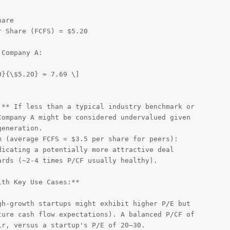
are

 Share (FCFS) = $5.20

Company A:

}{\$5.20} ≈ 7.69 \]

** If less than a typical industry benchmark or 

ompany A might be considered undervalued given 

eneration.

 (average FCFS = $3.5 per share for peers): 

icating a potentially more attractive deal 

rds (~2-4 times P/CF usually healthy).

th Key Use Cases:**

h-growth startups might exhibit higher P/E but 

ure cash flow expectations). A balanced P/CF of 

r, versus a startup's P/E of 20–30.
