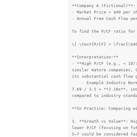
**Company A (Fictional)**:

- Market Price = $40 per sh
- Annual Free Cash Flow per
To find the P/CF ratio for 
\[ \text{P/CF} = \frac{\$40
**Interpretation:**

- **High P/CF (e.g., < 10):
similar mature companies, C
its substantial cash flow g
    - Example Industry Norm
7.69 / 3.5 ≈ **2.18x**, ind
compared to industry standa
**In Practice: Comparing wi
1. **Growth vs Value**: Hig
lower P/CF (focusing on fut
5–7 could be considered fai