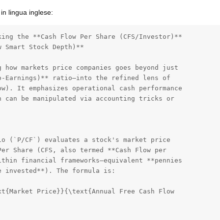
in lingua inglese:
ing the **Cash Flow Per Share (CFS/Investor)** 

 Smart Stock Depth)**

 how markets price companies goes beyond just 

-Earnings)** ratio—into the refined lens of 

w). It emphasizes operational cash performance 

 can be manipulated via accounting tricks or 

o (`P/CF`) evaluates a stock's market price 

er Share (CFS, also termed **Cash Flow per 

thin financial frameworks—equivalent **pennies 

 invested**). The formula is:

t{Market Price}}{\text{Annual Free Cash Flow 
