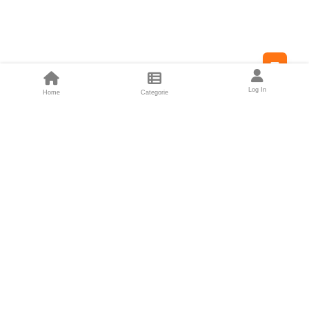
Feed
Log In
Home
Categorie
Fondatori