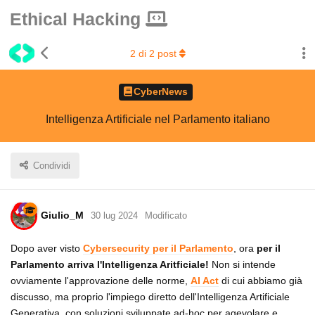
Ethical Hacking
2
di
2
post
CyberNews
Intelligenza Artificiale nel Parlamento italiano
Condividi
Giulio_M
30 lug 2024
Modificato
Dopo aver visto
Cybersecurity per il Parlamento
, ora
per il
Parlamento arriva l'Intelligenza Aritficiale!
Non si intende
ovviamente l'approvazione delle norme,
AI Act
di cui abbiamo già
discusso, ma proprio l'impiego diretto dell'Intelligenza Artificiale
Generativa, con soluzioni sviluppate ad-hoc per agevolare e