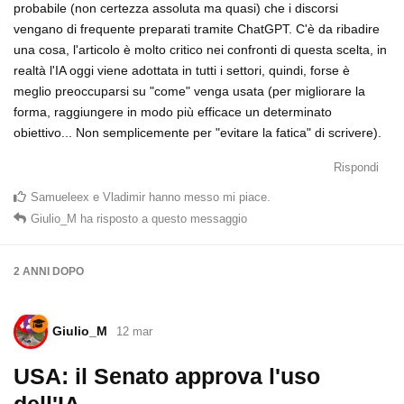
probabile (non certezza assoluta ma quasi) che i discorsi
vengano di frequente preparati tramite ChatGPT. C'è da ribadire
una cosa, l'articolo è molto critico nei confronti di questa scelta, in
realtà l'IA oggi viene adottata in tutti i settori, quindi, forse è
meglio preoccuparsi su "come" venga usata (per migliorare la
forma, raggiungere in modo più efficace un determinato
obiettivo... Non semplicemente per "evitare la fatica" di scrivere).
Rispondi
Samueleex
e
Vladimir
hanno messo mi piace
.
Giulio_M
ha risposto a questo messaggio
2 ANNI
DOPO
Giulio_M
12 mar
USA: il Senato approva l'uso