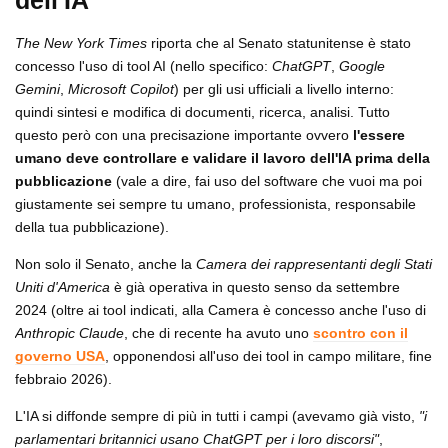
dell'IA
The New York Times
riporta che al Senato statunitense è stato
concesso l'uso di tool AI (nello specifico:
ChatGPT
,
Google
Gemini
,
Microsoft Copilot
) per gli usi ufficiali a livello interno:
quindi sintesi e modifica di documenti, ricerca, analisi. Tutto
questo però con una precisazione importante ovvero
l'essere
umano deve controllare e validare il lavoro dell'IA prima della
pubblicazione
(vale a dire, fai uso del software che vuoi ma poi
giustamente sei sempre tu umano, professionista, responsabile
della tua pubblicazione).
Non solo il Senato, anche la
Camera dei rappresentanti degli Stati
Uniti d'America
è già operativa in questo senso da settembre
2024 (oltre ai tool indicati, alla Camera è concesso anche l'uso di
Anthropic Claude
, che di recente ha avuto uno
scontro con il
governo USA
, opponendosi all'uso dei tool in campo militare, fine
febbraio 2026).
L'IA si diffonde sempre di più in tutti i campi (avevamo già visto,
"i
parlamentari britannici usano ChatGPT per i loro discorsi"
,