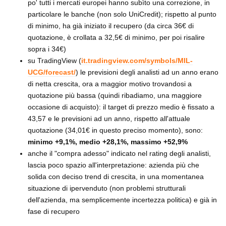
po' tutti i mercati europei hanno subìto una correzione, in
particolare le banche (non solo UniCredit); rispetto al punto
di minimo, ha già iniziato il recupero (da circa 36€ di
quotazione, è crollata a 32,5€ di minimo, per poi risalire
sopra i 34€)
su TradingView (
it.tradingview.com/symbols/MIL-
UCG/forecast/
) le previsioni degli analisti ad un anno erano
di netta crescita, ora a maggior motivo trovandosi a
quotazione più bassa (quindi ribadiamo, una maggiore
occasione di acquisto): il target di prezzo medio è fissato a
43,57 e le previsioni ad un anno, rispetto all'attuale
quotazione (34,01€ in questo preciso momento), sono:
minimo +9,1%, medio +28,1%, massimo +52,9%
anche il "compra adesso" indicato nel rating degli analisti,
lascia poco spazio all'interpretazione: azienda più che
solida con deciso trend di crescita, in una momentanea
situazione di ipervenduto (non problemi strutturali
dell'azienda, ma semplicemente incertezza politica) e già in
fase di recupero