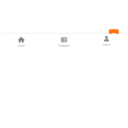
Feed
Log In
Home
Categorie
Fondatori