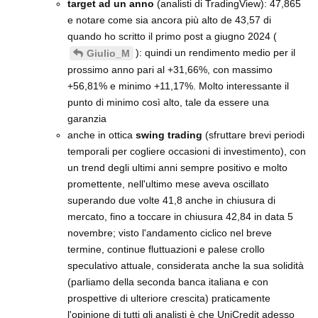
target ad un anno
(analisti di TradingView): 47,865
e notare come sia ancora più alto de 43,57 di
quando ho scritto il primo post a giugno 2024 (
): quindi un rendimento medio per il
Giulio_M
prossimo anno pari al +31,66%, con massimo
+56,81% e minimo +11,17%. Molto interessante il
punto di minimo così alto, tale da essere una
garanzia
anche in ottica
swing trading
(sfruttare brevi periodi
temporali per cogliere occasioni di investimento), con
un trend degli ultimi anni sempre positivo e molto
promettente, nell'ultimo mese aveva oscillato
superando due volte 41,8 anche in chiusura di
mercato, fino a toccare in chiusura 42,84 in data 5
novembre; visto l'andamento ciclico nel breve
termine, continue fluttuazioni e palese crollo
speculativo attuale, considerata anche la sua solidità
(parliamo della seconda banca italiana e con
prospettive di ulteriore crescita) praticamente
l'opinione di tutti gli analisti è che UniCredit adesso