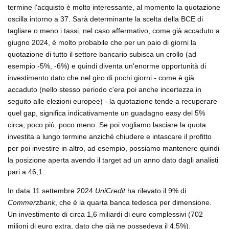
termine l'acquisto è molto interessante, al momento la quotazione
oscilla intorno a 37. Sarà determinante la scelta della BCE di
tagliare o meno i tassi, nel caso affermativo, come già accaduto a
giugno 2024, è molto probabile che per un paio di giorni la
quotazione di tutto il settore bancario subisca un crollo (ad
esempio -5%, -6%) e quindi diventa un'enorme opportunità di
investimento dato che nel giro di pochi giorni - come è già
accaduto (nello stesso periodo c'era poi anche incertezza in
seguito alle elezioni europee) - la quotazione tende a recuperare
quel gap, significa indicativamente un guadagno easy del 5%
circa, poco più, poco meno. Se poi vogliamo lasciare la quota
investita a lungo termine anziché chiudere e intascare il profitto
per poi investire in altro, ad esempio, possiamo mantenere quindi
la posizione aperta avendo il target ad un anno dato dagli analisti
pari a 46,1.
In data 11 settembre 2024
UniCredit
ha rilevato il 9% di
Commerzbank
, che è la quarta banca tedesca per dimensione.
Un investimento di circa 1,6 miliardi di euro complessivi (702
milioni di euro extra, dato che già ne possedeva il 4,5%).