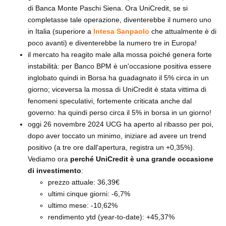
di Banca Monte Paschi Siena. Ora UniCredit, se si
completasse tale operazione, diventerebbe il numero uno
in Italia (superiore a
Intesa Sanpaolo
che attualmente è di
poco avanti) e diventerebbe la numero tre in Europa!
il mercato ha reagito male alla mossa poiché genera forte
instabilità: per Banco BPM è un'occasione positiva essere
inglobato quindi in Borsa ha guadagnato il 5% circa in un
giorno; viceversa la mossa di UniCredit è stata vittima di
fenomeni speculativi, fortemente criticata anche dal
governo: ha quindi perso circa il 5% in borsa in un giorno!
oggi 26 novembre 2024 UCG ha aperto al ribasso per poi,
dopo aver toccato un minimo, iniziare ad avere un trend
positivo (a tre ore dall'apertura, registra un +0,35%).
Vediamo ora
perché UniCredit è una grande occasione
di investimento
:
prezzo attuale: 36,39€
ultimi cinque giorni: -6,7%
ultimo mese: -10,62%
rendimento ytd (year-to-date): +45,37%