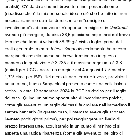
analisti). C'è da dire che nel breve termine, personalmente
(ribadisco che è la mia personale idea e ciò che ho fatto io, non
necessariamente da intendersi come un "consiglio di
investimento") adesso vedo un'opportunità migliore in
UniCredit
,
avendo più margine; da circa 36,5 possiamo aspettarci nel breve
termine che torni ai valori di 38-39 già visti a luglio, prima del
crollo generale, mentre
Intesa Sanpaolo
certamente ha ancora
margine di crescita anche nel breve termine ma in questo
momento la quotazione è 3,735 e il massimo raggiunto è 3,8
(quindi per UCG ancora un margine dal 4 a quasi il 7% mentre
1,7% circa per ISP). Nel medio-lungo termine invece, previsioni
ad un anno, Intesa Sanpaolo si presenta come una validissima
scelta. In data 12 settembre 2024 la BCE ha deciso per il taglio
dei tassi! Quindi un'ottima opportunità di investimento poiché,
come già avvenuto, un taglio dei tassi fa crollare nell'immediato il
settore bancario (in questo caso, il mercato aveva già sconato
l'evneto pochi giorni prima), per poi raggiungere un livello di
prezzo interessante, acquistando in un punto di minimo ci si
aspetta una rapida ripartenza (come già avvenuto, nel giro di