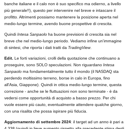
banche italiane e il calo non è suo specifico ma odierno, a livello
più generale!!), questo per intervenire nel breve e intascare il
profitto. Altrimenti possiamo mantenere la posizione aperta nel
medio-lungo termine, avendo buone prospettive di crescita.
Quindi
Intesa Sanpaolo
ha buone previsioni di crescita sia nel
breve che nel medio-lungo periodo. Vediamo infine un'immagine
di sintesi, che riporta i dati tratti da
TradingView
.
Edit.
Le forti variazioni, crolli della quotazione che continuano a
proseguire, sono SOLO speculazioni. Non riguardano
Intesa
Sanpaolo
ma fondamentalmente tutto il mondo (il NASDAQ sta
perdendo moltissimo terreno, borse in calo in Europa, fino
all'Asia, Giappone). Quindi in ottica medio-lungo termine, questa
correzione - anche se le fluttuazioni non sono terminate - è da
vedersi come opportunità di acquisto a basso prezzo. Per chi
vuole essere più cauto, eventualmente attendere qualche giorno,
con una risalita che possa ispirare più fiducia.
Aggiornamento di settembre 2024
: il target ad un anno è pari a
4,338 (quindi in lieve aumento rispetto alla precedente stima degli