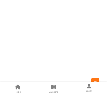
Feed
Log In
Home
Categorie