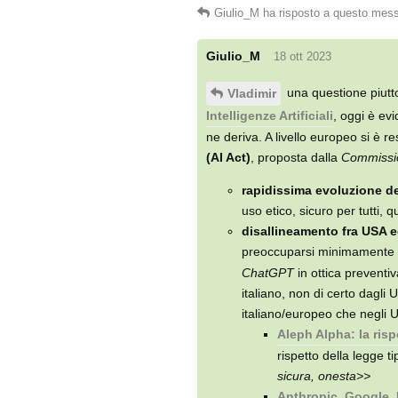
Giulio_M
ha risposto a questo mes
Giulio_M
18 ott 2023
una questione piutt
Vladimir
Intelligenze Artificiali
, oggi è evi
ne deriva. A livello europeo si è r
(AI Act)
, proposta dalla
Commissi
rapidissima evoluzione de
uso etico, sicuro per tutti, 
disallineamento fra USA 
preoccuparsi minimamente de
ChatGPT
in ottica preventi
italiano, non di certo dagli 
italiano/europeo che negli U
Aleph Alpha: la ris
rispetto della legge ti
sicura, onesta>>
Anthropic, Google, 