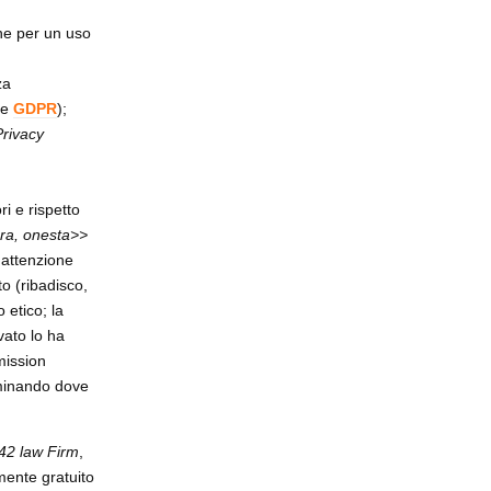
ne per un uso
za
he
GDPR
);
Privacy
ri e rispetto
cura, onesta>>
'attenzione
o (ribadisco,
 etico; la
vato lo ha
mission
iminando dove
42 law Firm
,
mente gratuito