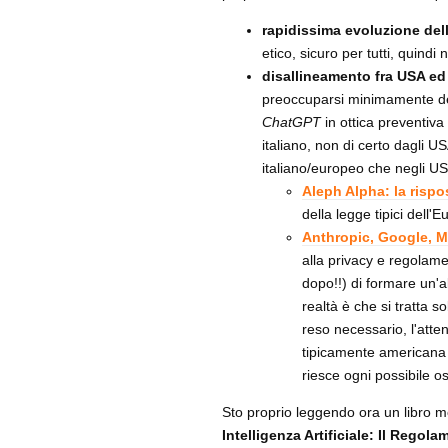
rapidissima evoluzione del
etico, sicuro per tutti, quindi
disallineamento fra USA e
preoccuparsi minimamente del
ChatGPT
in ottica preventiva
italiano, non di certo dagli US
italiano/europeo che negli US
Aleph Alpha: la risp
della legge tipici dell'
Anthropic, Google, Mi
alla privacy e regolame
dopo!!) di formare un
realtà è che si tratta s
reso necessario, l'atten
tipicamente americana 
riesce ogni possibile o
Sto proprio leggendo ora un libro mol
Intelligenza Artificiale: Il Regol