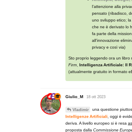
l'attenzione alla pri
pensato (ribadisco, 
uno sviluppo etico; la
che ne è derivato lo h
fa parte della missio
all'innovazione elimi
privacy e così via)
Sto proprio leggendo ora un libro mo
Firm
,
Intelligenza Artificiale: I
(attualmente gratuito in formato 
Giulio_M
18 ott 2023
una questione piuttos
Vladimir
Intelligenze Artificiali
, oggi è evid
deriva. A livello europeo si è resa
as
proposta dalla
Commissione Europ