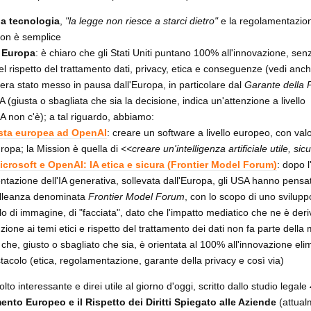
la tecnologia
,
"la legge non riesce a starci dietro"
e la regolamentazio
 non è semplice
d Europa
: è chiaro che gli Stati Uniti puntano 100% all'innovazione, sen
 rispetto del trattamento dati, privacy, etica e conseguenze (vedi anc
 era stato messo in pausa dall'Europa, in particolare dal
Garante della 
A (giusta o sbagliata che sia la decisione, indica un'attenzione a livello
A non c'è); a tal riguardo, abbiamo:
osta europea ad OpenAI
: creare un software a livello europeo, con valo
Europa; la Mission è quella di
<<creare un'intelligenza artificiale utile, si
crosoft e OpenAI: IA etica e sicura (Frontier Model Forum)
: dopo l
ntazione dell'IA generativa, sollevata dall'Europa, gli USA hanno pensat
'alleanza denominata
Frontier Model Forum
, con lo scopo di uno sviluppo
olo di immagine, di "facciata", dato che l'impatto mediatico che ne è deri
zione ai temi etici e rispetto del trattamento dei dati non fa parte della 
che, giusto o sbagliato che sia, è orientata al 100% all'innovazione el
stacolo (etica, regolamentazione, garante della privacy e così via)
to interessante e direi utile al giorno d'oggi, scritto dallo studio legale
amento Europeo e il Rispetto dei Diritti Spiegato alle Aziende
(attual