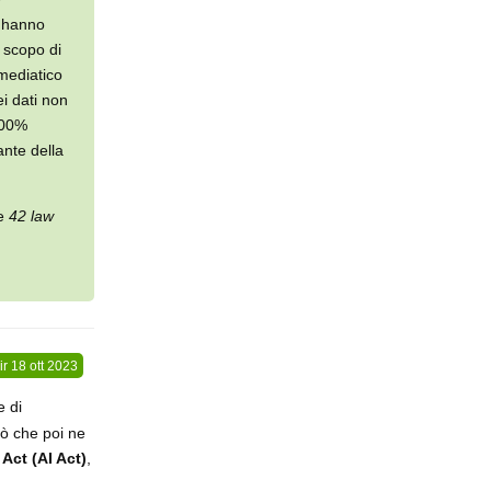
A hanno
o scopo di
 mediatico
ei dati non
100%
ante della
le
42 law
ir
18 ott 2023
e di
iò che poi ne
 Act (AI Act)
,