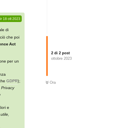
ir
18 ott 2023
le di
 ciò che poi
gence Act
2
di
2
post
ottobre 2023
one per un
enza
nche
GDPR
);
Ora
 Privacy
o
lori e
utile,
o