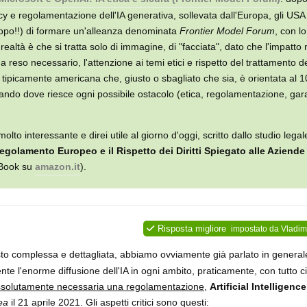
vacy e regolamentazione dell'IA generativa, sollevata dall'Europa, gli US
dopo!!) di formare un'alleanza denominata
Frontier Model Forum
, con l
 realtà è che si tratta solo di immagine, di "facciata", dato che l'impatto
a reso necessario, l'attenzione ai temi etici e rispetto del trattamento d
n tipicamente americana che, giusto o sbagliato che sia, è orientata al 
nando dove riesce ogni possibile ostacolo (etica, regolamentazione, gar
lto interessante e direi utile al giorno d'oggi, scritto dallo studio lega
l Regolamento Europeo e il Rispetto dei Diritti Spiegato alle Aziende
eBook su
amazon.it
).
Risposta migliore
impostato da
Vladim
to complessa e dettagliata, abbiamo ovviamente già parlato in general
ente l'enorme diffusione dell'IA in ogni ambito, praticamente, con tutto c
solutamente necessaria una regolamentazione
,
Artificial Intelligence
ea
il 21 aprile 2021. Gli aspetti critici sono questi: