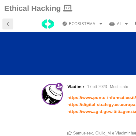
Ethical Hacking
ECOSISTEMA
AI
Vladimir
17 ott 2023
Modificato
https://www.punto-informatico.it/
https://digital-strategy.ec.europa
https://www.agid.gov.it/it/agenzi
Samueleex
,
Giulio_M
e
Vladimir
han