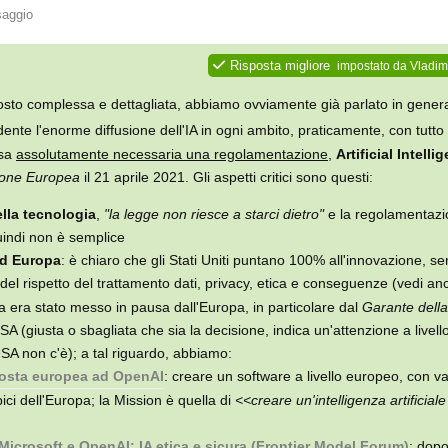
saggio
Risposta migliore
impostato da
Vladim
osto complessa e dettagliata, abbiamo ovviamente già parlato in genera
dente l'enorme diffusione dell'IA in ogni ambito, praticamente, con tutto
esa
assolutamente necessaria una regolamentazione
,
Artificial Intelli
one Europea
il 21 aprile 2021. Gli aspetti critici sono questi:
lla tecnologia
,
"la legge non riesce a starci dietro"
e la regolamentazi
quindi non è semplice
ed Europa
: è chiaro che gli Stati Uniti puntano 100% all'innovazione, s
l rispetto del trattamento dati, privacy, etica e conseguenze (vedi a
va era stato messo in pausa dall'Europa, in particolare dal
Garante della
USA (giusta o sbagliata che sia la decisione, indica un'attenzione a livell
SA non c'è); a tal riguardo, abbiamo:
posta europea ad OpenAI
: creare un software a livello europeo, con va
pici dell'Europa; la Mission è quella di
<<creare un'intelligenza artificiale 
Microsoft e OpenAI: IA etica e sicura (Frontier Model Forum)
: dop