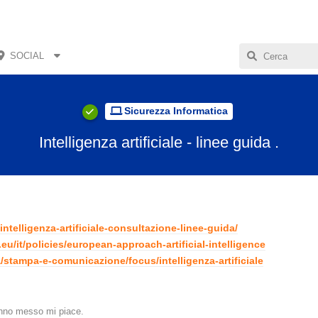
SOCIAL
Sicurezza Informatica
Intelligenza artificiale - linee guida .
intelligenza-artificiale-consultazione-linee-guida/
.eu/it/policies/european-approach-artificial-intelligence
a/stampa-e-comunicazione/focus/intelligenza-artificiale
no messo mi piace
.