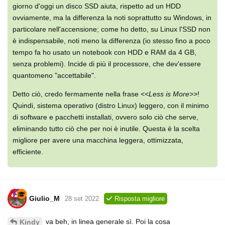
giorno d'oggi un disco SSD aiuta, rispetto ad un HDD
ovviamente, ma la differenza la noti soprattutto su Windows, in
particolare nell'accensione; come ho detto, su Linux l'SSD non
è indispensabile, noti meno la differenza (io stesso fino a poco
tempo fa ho usato un notebook con HDD e RAM da 4 GB,
senza problemi). Incide di più il processore, che dev'essere
quantomeno "accettabile".
Detto ciò, credo fermamente nella frase
<<Less is More>>
!
Quindi, sistema operativo (distro Linux) leggero, con il minimo
di software e pacchetti installati, ovvero solo ciò che serve,
eliminando tutto ciò che per noi è inutile. Questa è la scelta
migliore per avere una macchina leggera, ottimizzata,
efficiente.
Giulio_M
28 set 2022
Risposta migliore
va beh, in linea generale sì. Poi la cosa
Kindy