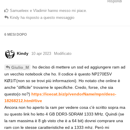
Rispondi
Samueleex
e
Vladimir
hanno messo mi piace
.
Kindy
ha risposto a questo messaggio
6 MESI
DOPO
Kindy
10 apr 2023
Modificato
ho deciso di mettere un ssd ed aggiungere ram ad
Giulio_M
un vecchio notebook che ho. Il codice è questo NP270E5V
KØ1IT(non so se trovi più informazioni). Ho notato che online è
anche "difficile" trovarne le specifiche. Credo, forse, che sia
questo(o no?)
https://icecat.biz/p/vendorName/mpn/desc-
18268212.html#live
Ancora non ho aperto la ram per vedere cosa c'è scritto sopra ma
su questo link ho letto 4 GB DDR3-SDRAM 1333 MHz. Quindi (se
la ram massima è 8 gb visto che è a 64 bit) dovrei comprare una
ram con le stesse caratteristiche ed a 1333 mhz. Però mi