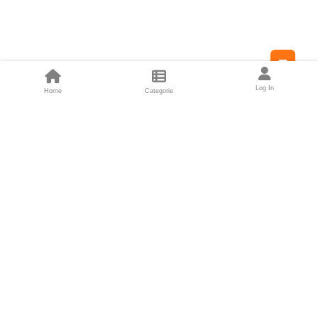
Feed
Log In
Home
Categorie
Fondatori