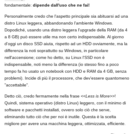
fondamentale:
dipende dall'uso che ne fai!
Personalmente credo che l'aspetto principale sia abituarsi ad una
distro Linux leggera, abbandonando l'ambiente Windows.
Dopodiché, usando una distro leggera l'upgrade della RAM (da 4
a 8 GB) può essere utile ma non certo indispensabile. Al giorno
d'oggi un disco SSD aiuta, rispetto ad un HDD ovviamente, ma la
differenza la noti soprattutto su Windows, in particolare
nell'accensione; come ho detto, su Linux l'SSD non è
indispensabile, noti meno la differenza (io stesso fino a poco
tempo fa ho usato un notebook con HDD e RAM da 4 GB, senza
problemi). Incide di più il processore, che dev'essere quantomeno
"accettabile".
Detto ciò, credo fermamente nella frase
<<Less is More>>
!
Quindi, sistema operativo (distro Linux) leggero, con il minimo di
software e pacchetti installati, ovvero solo ciò che serve,
eliminando tutto ciò che per noi è inutile. Questa è la scelta
migliore per avere una macchina leggera, ottimizzata, efficiente.