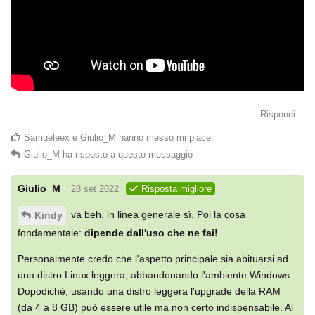
Rispondi
Samueleex
e
Giulio_M
hanno messo mi piace
.
Giulio_M
ha risposto a questo messaggio
Giulio_M
28 set 2022
Risposta migliore
va beh, in linea generale sì. Poi la cosa
Kindy
fondamentale:
dipende dall'uso che ne fai!
Personalmente credo che l'aspetto principale sia abituarsi ad
una distro Linux leggera, abbandonando l'ambiente Windows.
Dopodiché, usando una distro leggera l'upgrade della RAM
(da 4 a 8 GB) può essere utile ma non certo indispensabile. Al