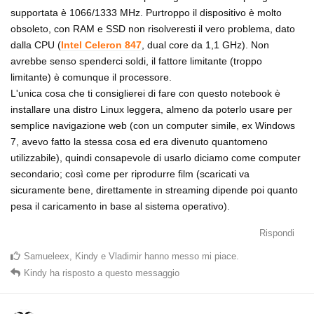
supportata è 1066/1333 MHz. Purtroppo il dispositivo è molto
obsoleto, con RAM e SSD non risolveresti il vero problema, dato
dalla CPU (
Intel Celeron 847
, dual core da 1,1 GHz). Non
avrebbe senso spenderci soldi, il fattore limitante (troppo
limitante) è comunque il processore.
L'unica cosa che ti consiglierei di fare con questo notebook è
installare una distro Linux leggera, almeno da poterlo usare per
semplice navigazione web (con un computer simile, ex Windows
7, avevo fatto la stessa cosa ed era divenuto quantomeno
utilizzabile), quindi consapevole di usarlo diciamo come computer
secondario; così come per riprodurre film (scaricati va
sicuramente bene, direttamente in streaming dipende poi quanto
pesa il caricamento in base al sistema operativo).
Rispondi
Samueleex
,
Kindy
e
Vladimir
hanno messo mi piace
.
Kindy
ha risposto a questo messaggio