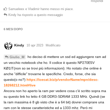
Rispondi
Samueleex
e
Vladimir
hanno messo mi piace
.
Kindy
ha risposto a questo messaggio
6 MESI
DOPO
Kindy
10 apr 2023
Modificato
ho deciso di mettere un ssd ed aggiungere ram ad
Giulio_M
un vecchio notebook che ho. Il codice è questo NP270E5V
KØ1IT(non so se trovi più informazioni). Ho notato che online è
anche "difficile" trovarne le specifiche. Credo, forse, che sia
questo(o no?)
https://icecat.biz/p/vendorName/mpn/desc-
18268212.html#live
Ancora non ho aperto la ram per vedere cosa c'è scritto sopra ma
su questo link ho letto 4 GB DDR3-SDRAM 1333 MHz. Quindi (se
la ram massima è 8 gb visto che è a 64 bit) dovrei comprare una
ram con le stesse caratteristiche ed a 1333 mhz. Però mi