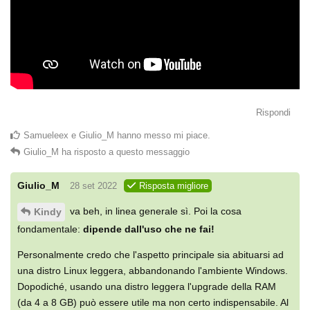
Rispondi
Samueleex
e
Giulio_M
hanno messo mi piace
.
Giulio_M
ha risposto a questo messaggio
Giulio_M
28 set 2022
Risposta migliore
va beh, in linea generale sì. Poi la cosa
Kindy
fondamentale:
dipende dall'uso che ne fai!
Personalmente credo che l'aspetto principale sia abituarsi ad
una distro Linux leggera, abbandonando l'ambiente Windows.
Dopodiché, usando una distro leggera l'upgrade della RAM
(da 4 a 8 GB) può essere utile ma non certo indispensabile. Al