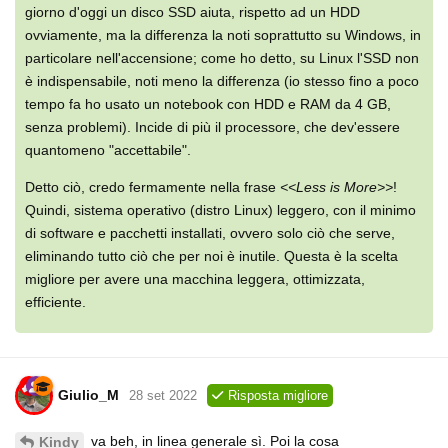
giorno d'oggi un disco SSD aiuta, rispetto ad un HDD
ovviamente, ma la differenza la noti soprattutto su Windows, in
particolare nell'accensione; come ho detto, su Linux l'SSD non
è indispensabile, noti meno la differenza (io stesso fino a poco
tempo fa ho usato un notebook con HDD e RAM da 4 GB,
senza problemi). Incide di più il processore, che dev'essere
quantomeno "accettabile".
Detto ciò, credo fermamente nella frase
<<Less is More>>
!
Quindi, sistema operativo (distro Linux) leggero, con il minimo
di software e pacchetti installati, ovvero solo ciò che serve,
eliminando tutto ciò che per noi è inutile. Questa è la scelta
migliore per avere una macchina leggera, ottimizzata,
efficiente.
Giulio_M
28 set 2022
Risposta migliore
va beh, in linea generale sì. Poi la cosa
Kindy