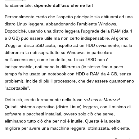
fondamentale:
dipende dall'uso che ne fai!
Personalmente credo che l'aspetto principale sia abituarsi ad una
distro Linux leggera, abbandonando l'ambiente Windows.
Dopodiché, usando una distro leggera l'upgrade della RAM (da 4
a 8 GB) può essere utile ma non certo indispensabile. Al giorno
d'oggi un disco SSD aiuta, rispetto ad un HDD ovviamente, ma la
differenza la noti soprattutto su Windows, in particolare
nell'accensione; come ho detto, su Linux l'SSD non è
indispensabile, noti meno la differenza (io stesso fino a poco
tempo fa ho usato un notebook con HDD e RAM da 4 GB, senza
problemi). Incide di più il processore, che dev'essere quantomeno
"accettabile".
Detto ciò, credo fermamente nella frase
<<Less is More>>
!
Quindi, sistema operativo (distro Linux) leggero, con il minimo di
software e pacchetti installati, ovvero solo ciò che serve,
eliminando tutto ciò che per noi è inutile. Questa è la scelta
migliore per avere una macchina leggera, ottimizzata, efficiente.