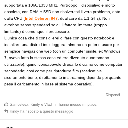
supportata è 1066/1333 MHz. Purtroppo il dispositivo è molto
obsoleto, con RAM e SSD non risolveresti il vero problema, dato
dalla CPU (
Intel Celeron 847
, dual core da 1,1 GHz). Non
avrebbe senso spenderci soldi, il fattore limitante (troppo
limitante) è comunque il processore.
L'unica cosa che ti consiglierei di fare con questo notebook è
installare una distro Linux leggera, almeno da poterlo usare per
semplice navigazione web (con un computer simile, ex Windows
7, avevo fatto la stessa cosa ed era divenuto quantomeno
utilizzabile), quindi consapevole di usarlo diciamo come computer
secondario; così come per riprodurre film (scaricati va
sicuramente bene, direttamente in streaming dipende poi quanto
pesa il caricamento in base al sistema operativo).
Rispondi
Samueleex
,
Kindy
e
Vladimir
hanno messo mi piace
.
Kindy
ha risposto a questo messaggio