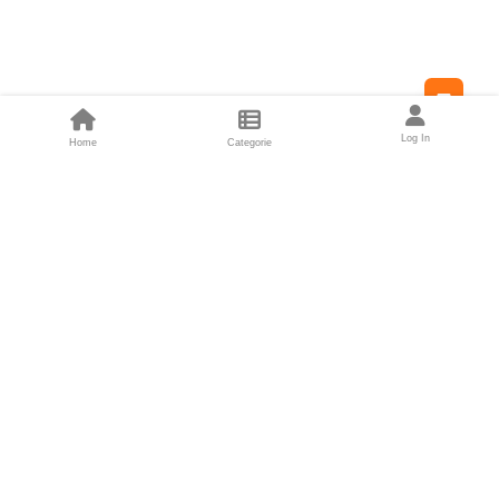
Feed
Log In
Home
Categorie
Fondatori