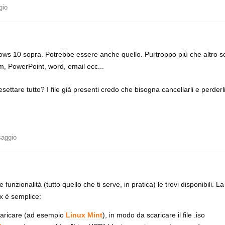
gio
ows 10 sopra. Potrebbe essere anche quello. Purtroppo più che altro se
m, PowerPoint, word, email ecc...
ttare tutto? I file già presenti credo che bisogna cancellarli e perderl
saggio
 funzionalità (tutto quello che ti serve, in pratica) le trovi disponibili. 
ux è semplice:
scaricare (ad esempio
Linux Mint
), in modo da scaricare il file .iso