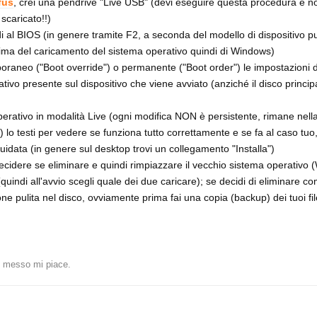
fus
, crei una pendrive "Live USB" (devi eseguire questa procedura e n
 scaricato!!)
i al BIOS (in genere tramite F2, a seconda del modello di dispositivo pu
rima del caricamento del sistema operativo quindi di Windows)
raneo ("Boot override") o permanente ("Boot order") le impostazioni di
ativo presente sul dispositivo che viene avviato (anziché il disco principa
operativo in modalità Live (ogni modifica NON è persistente, rimane nel
 lo testi per vedere se funziona tutto correttamente e se fa al caso tu
guidata (in genere sul desktop trovi un collegamento "Installa")
 decidere se eliminare e quindi rimpiazzare il vecchio sistema operativo
indi all'avvio scegli quale dei due caricare); se decidi di eliminare 
ne pulita nel disco, ovviamente prima fai una copia (backup) dei tuoi fil
 messo mi piace
.