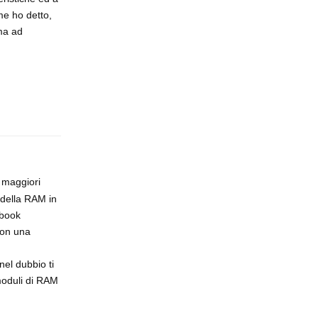
e ho detto,
ma ad
Rispondi
à maggiori
 della RAM in
ebook
con una
nel dubbio ti
 moduli di RAM