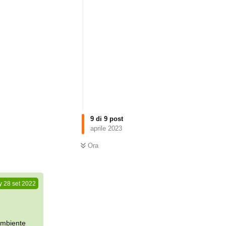
9
di
9
post
aprile 2023
Rispondi
Ora
y
28 set 2022
ambiente