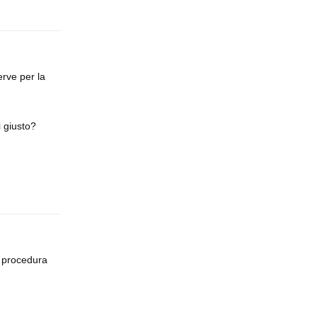
rve per la
i giusto?
Rispondi
La procedura