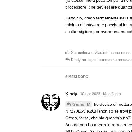
(io stesso fino a poco tempo fa ho
processore, che dev'essere quantom
Detto ciò, credo fermamente nella 
minimo di software e pacchetti instal
scelta migliore per avere una macchi
Samueleex
e
Vladimir
hanno messo
Kindy
ha risposto a questo messag
6 MESI
DOPO
Kindy
10 apr 2023
Modificato
ho deciso di mettere
Giulio_M
NP270E5V KØ1IT(non so se trovi più i
Credo, forse, che sia questo(o no?
Ancora non ho aperto la ram per v
MHz. Quindi (se la ram massima è 8 