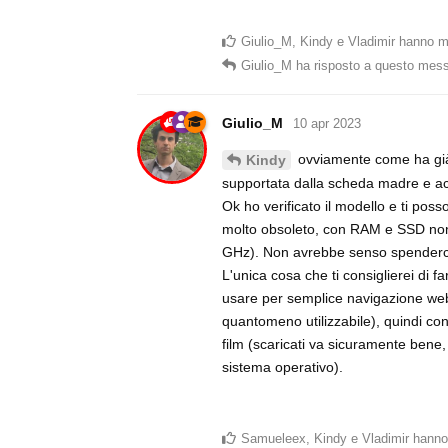
Giulio_M
,
Kindy
e
Vladimir
hanno m
Giulio_M
ha risposto a questo mes
Giulio_M
10 apr 2023
ovviamente come ha gi
Kindy
supportata dalla scheda madre e a
Ok ho verificato il modello e ti pos
molto obsoleto, con RAM e SSD non r
GHz). Non avrebbe senso spenderci so
L'unica cosa che ti consiglierei di 
usare per semplice navigazione web
quantomeno utilizzabile), quindi c
film (scaricati va sicuramente bene
sistema operativo).
Samueleex
,
Kindy
e
Vladimir
hanno