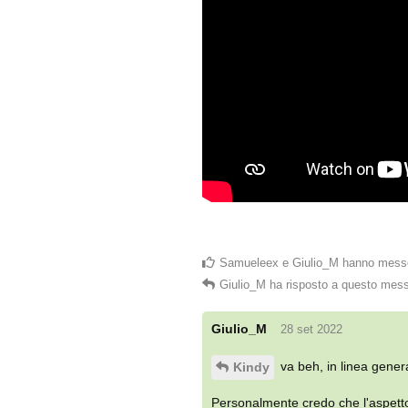
Samueleex
e
Giulio_M
hanno messo
Giulio_M
ha risposto a questo mes
Giulio_M
28 set 2022
va beh, in linea gener
Kindy
Personalmente credo che l'aspetto