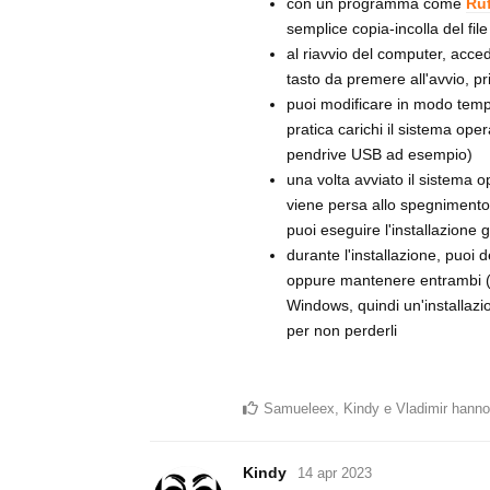
con un programma come
Ru
semplice copia-incolla del file
al riavvio del computer, acced
tasto da premere all'avvio, p
puoi modificare in modo tempo
pratica carichi il sistema oper
pendrive USB ad esempio)
una volta avviato il sistema 
viene persa allo spegnimento)
puoi eseguire l'installazione 
durante l'installazione, puoi
oppure mantenere entrambi (qu
Windows, quindi un'installazio
per non perderli
Samueleex
,
Kindy
e
Vladimir
hanno
Kindy
14 apr 2023