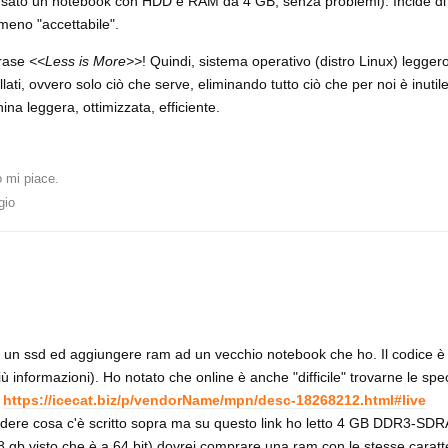
 usato un notebook con HDD e RAM da 4 GB, senza problemi). Incide di p
eno "accettabile".
frase
<<Less is More>>
! Quindi, sistema operativo (distro Linux) leggero
lati, ovvero solo ciò che serve, eliminando tutto ciò che per noi è inutil
na leggera, ottimizzata, efficiente.
 mi piace
.
gio
 un ssd ed aggiungere ram ad un vecchio notebook che ho. Il codice è
nformazioni). Ho notato che online è anche "difficile" trovarne le spec
)
https://icecat.biz/p/vendorName/mpn/desc-18268212.html#live
edere cosa c'è scritto sopra ma su questo link ho letto 4 GB DDR3-S
gb visto che è a 64 bit) dovrei comprare una ram con le stesse caratte