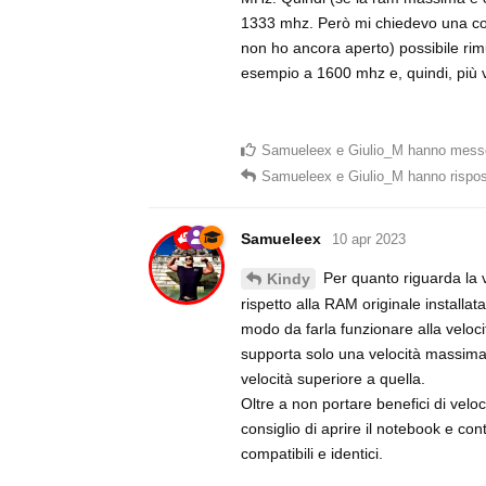
1333 mhz. Però mi chiedevo una co
non ho ancora aperto) possibile ri
esempio a 1600 mhz e, quindi, più 
Samueleex
e
Giulio_M
hanno messo
Samueleex
e
Giulio_M
hanno rispo
Samueleex
10 apr 2023
Per quanto riguarda la v
Kindy
rispetto alla RAM originale install
modo da farla funzionare alla velo
supporta solo una velocità massima
velocità superiore a quella.
Oltre a non portare benefici di veloc
consiglio di aprire il notebook e co
compatibili e identici.