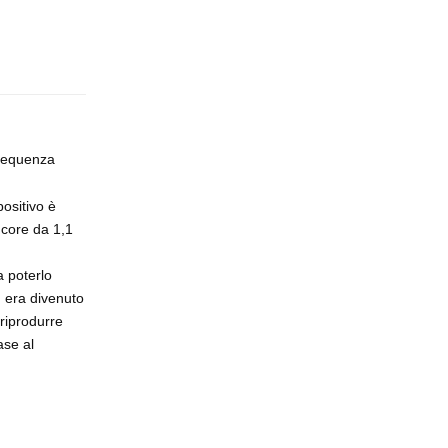
Rispondi
frequenza
positivo è
 core da 1,1
a poterlo
 era divenuto
riprodurre
ase al
Rispondi