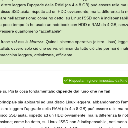
istro leggera l'upgrade della RAM (da 4 a 8 GB) può essere utile ma 
n disco SSD aiuta, rispetto ad un HDD ovviamente, ma la differenza la n
lare nell'accensione; come ho detto, su Linux l'SSD non è indispensabil
no a poco tempo fa ho usato un notebook con HDD e RAM da 4 GB, senza
ev'essere quantomeno "accettabile".
 frase
<<Less is More>>
! Quindi, sistema operativo (distro Linux) legger
allati, ovvero solo ciò che serve, eliminando tutto ciò che per noi è inut
macchina leggera, ottimizzata, efficiente.
Risposta migliore
impostato da
Kind
e sì. Poi la cosa fondamentale:
dipende dall'uso che ne fai!
rincipale sia abituarsi ad una distro Linux leggera, abbandonando l'a
tro leggera l'upgrade della RAM (da 4 a 8 GB) può essere utile ma n
disco SSD aiuta, rispetto ad un HDD ovviamente, ma la differenza la not
ensione; come ho detto, su Linux l'SSD non è indispensabile, noti meno 