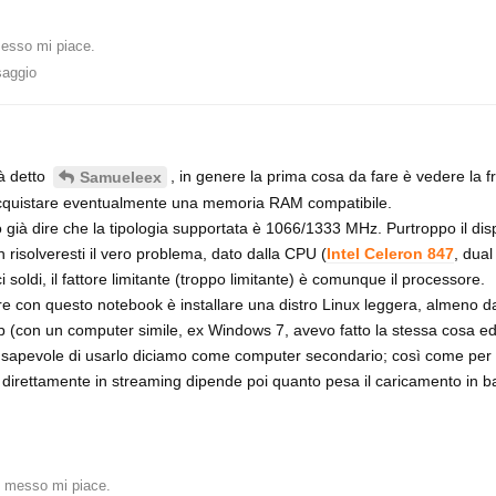
esso mi piace
.
saggio
à detto
, in genere la prima cosa da fare è vedere la 
Samueleex
cquistare eventualmente una memoria RAM compatibile.
so già dire che la tipologia supportata è 1066/1333 MHz. Purtroppo il dis
isolveresti il vero problema, dato dalla CPU (
Intel Celeron 847
, dual
ldi, il fattore limitante (troppo limitante) è comunque il processore.
fare con questo notebook è installare una distro Linux leggera, almeno d
 (con un computer simile, ex Windows 7, avevo fatto la stessa cosa ed
onsapevole di usarlo diciamo come computer secondario; così come per 
, direttamente in streaming dipende poi quanto pesa il caricamento in b
 messo mi piace
.