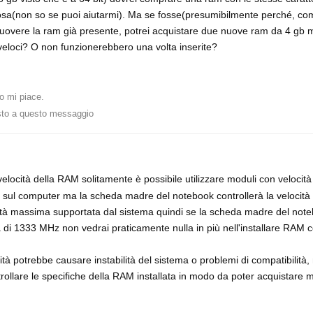
sa(non so se puoi aiutarmi). Ma se fosse(presumibilmente perché, com
muovere la ram già presente, potrei acquistare due nuove ram da 4 gb 
veloci? O non funzionerebbero una volta inserite?
 mi piace
.
sto a questo messaggio
elocità della RAM solitamente è possibile utilizzare moduli con velocit
ata sul computer ma la scheda madre del notebook controllerà la velocità
cità massima supportata dal sistema quindi se la scheda madre del not
 di 1333 MHz non vedrai praticamente nulla in più nell'installare RAM 
ità potrebbe causare instabilità del sistema o problemi di compatibilità, 
ntrollare le specifiche della RAM installata in modo da poter acquistare