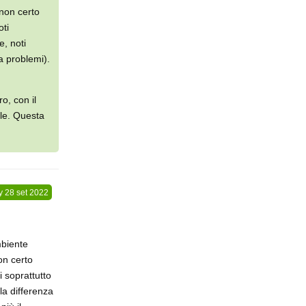
non certo
oti
e, noti
 problemi).
o, con il
ile. Questa
y
28 set 2022
mbiente
on certo
i soprattutto
la differenza