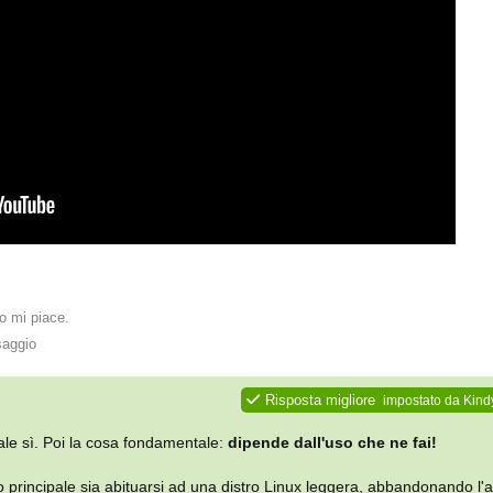
 mi piace
.
saggio
Risposta migliore
impostato da
Kind
ale sì. Poi la cosa fondamentale:
dipende dall'uso che ne fai!
 principale sia abituarsi ad una distro Linux leggera, abbandonando l'