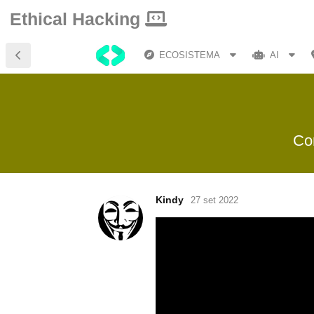
Ethical Hacking
ECOSISTEMA
AI
Co
Kindy
27 set 2022