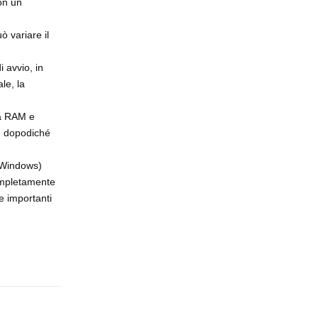
on un
ò variare il
 avvio, in
le, la
la RAM e
o, dopodiché
 (Windows)
completamente
e importanti
Rispondi