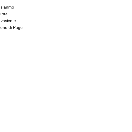
i sianmo
e sta
nvasive e
zione di Page
Rispondi