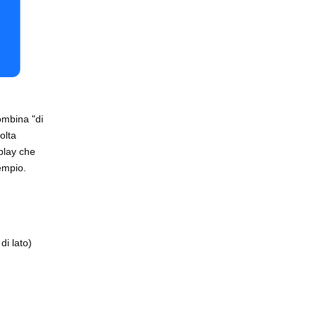
ombina "di
olta
oplay che
empio.
di lato)