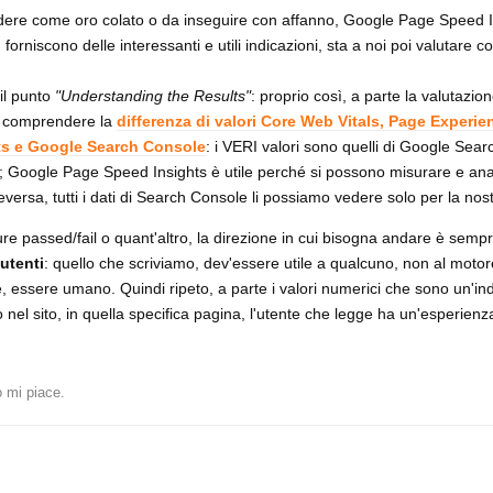
dere come oro colato o da inseguire con affanno, Google Page Speed I
 forniscono delle interessanti e utili indicazioni, sta a noi poi valutare 
 il punto
"Understanding the Results"
: proprio così, a parte la valutazion
e comprendere la
differenza di valori Core Web Vitals, Page Experie
ts e Google Search Console
: i VERI valori sono quelli di Google Sear
to; Google Page Speed Insights è utile perché si possono misurare e anal
ceversa, tutti i dati di Search Console li possiamo vedere solo per la nos
ure passed/fail o quant'altro, la direzione in cui bisogna andare è sempr
 utenti
: quello che scriviamo, dev'essere utile a qualcuno, non al motore
nte, essere umano. Quindi ripeto, a parte i valori numerici che sono un'in
l sito, in quella specifica pagina, l'utente che legge ha un'esperienza
 mi piace
.