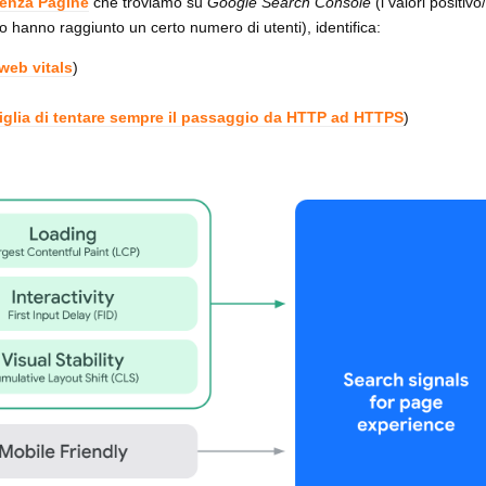
enza Pagine
che troviamo su
Google Search Console
(i valori positiv
 hanno raggiunto un certo numero di utenti), identifica:
web vitals
)
glia di tentare sempre il passaggio da HTTP ad HTTPS
)