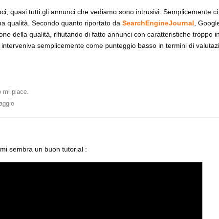
, quasi tutti gli annunci che vediamo sono intrusivi. Semplicemente c
ma qualità. Secondo quanto riportato da
SearchEngineJournal
, Googl
ne della qualità, rifiutando di fatto annunci con caratteristiche troppo i
ce interveniva semplicemente come punteggio basso in termini di valuta
 mi piace
.
aggio
 mi sembra un buon tutorial :