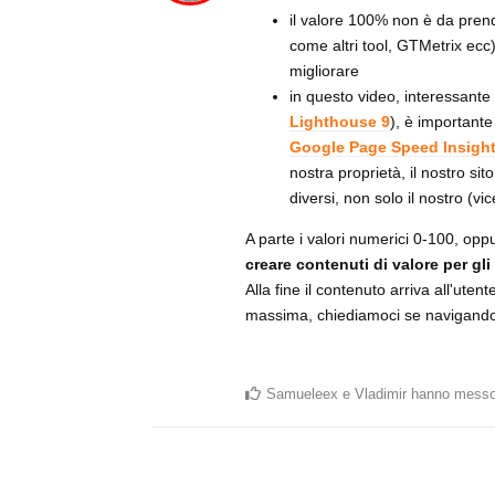
il valore 100% non è da pren
come altri tool, GTMetrix ecc)
migliorare
in questo video, interessante
Lighthouse 9
), è important
Google Page Speed Insigh
nostra proprietà, il nostro si
diversi, non solo il nostro (vi
A parte i valori numerici 0-100, opp
creare contenuti di valore per gli
Alla fine il contenuto arriva all'ute
massima, chiediamoci se navigando ne
Samueleex
e
Vladimir
hanno messo