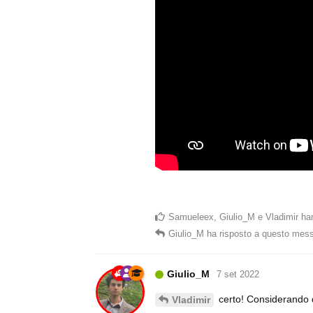
Samueleex
,
Giulio_M
e
Vladimir
han
Giulio_M
ha risposto a questo mes
Giulio_M
7 set 2022
certo! Considerando q
Vladimir