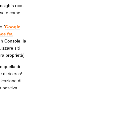
nsights (così
cosa e come
e (
Google
nce fra
ch Console, la
izzare siti
tra proprietà)
e quella di
 di ricerca!
dicazione di
 positiva.
Rispondi