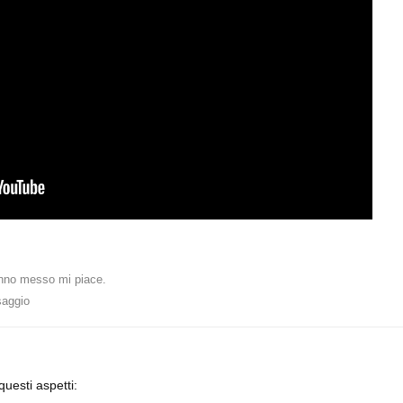
no messo mi piace
.
saggio
uesti aspetti: