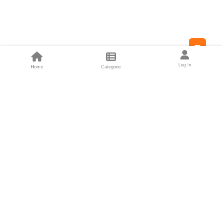
Feed
Log In
Home
Categorie
Fondatori