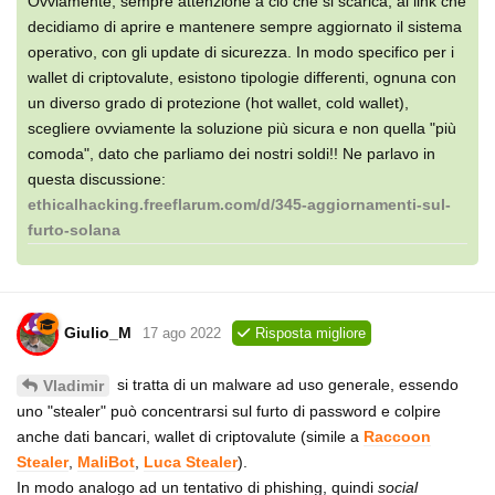
Ovviamente, sempre attenzione a ciò che si scarica, ai link che
decidiamo di aprire e mantenere sempre aggiornato il sistema
operativo, con gli update di sicurezza. In modo specifico per i
wallet di criptovalute, esistono tipologie differenti, ognuna con
un diverso grado di protezione (hot wallet, cold wallet),
scegliere ovviamente la soluzione più sicura e non quella "più
comoda", dato che parliamo dei nostri soldi!! Ne parlavo in
questa discussione:
ethicalhacking.freeflarum.com/d/345-aggiornamenti-sul-
furto-solana
Giulio_M
17 ago 2022
Risposta migliore
si tratta di un malware ad uso generale, essendo
Vladimir
uno "stealer" può concentrarsi sul furto di password e colpire
anche dati bancari, wallet di criptovalute (simile a
Raccoon
Stealer
,
MaliBot
,
Luca Stealer
).
In modo analogo ad un tentativo di phishing, quindi
social