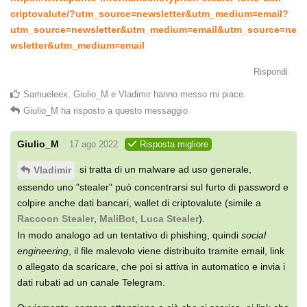
criptovalute/?utm_source=newsletter&utm_medium=email?
utm_source=newsletter&utm_medium=email&utm_source=ne
wsletter&utm_medium=email
Rispondi
Samueleex
,
Giulio_M
e
Vladimir
hanno messo mi piace
.
Giulio_M
ha risposto a questo messaggio
Giulio_M
17 ago 2022
Risposta migliore
si tratta di un malware ad uso generale,
Vladimir
essendo uno "stealer" può concentrarsi sul furto di password e
colpire anche dati bancari, wallet di criptovalute (simile a
Raccoon Stealer
,
MaliBot
,
Luca Stealer
).
In modo analogo ad un tentativo di phishing, quindi
social
engineering
, il file malevolo viene distribuito tramite email, link
o allegato da scaricare, che poi si attiva in automatico e invia i
dati rubati ad un canale Telegram.