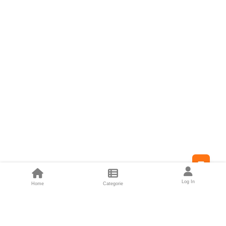
Feed
Log In
Home
Categorie