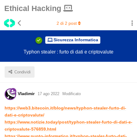
Ethical Hacking
2
di
2
post
Sicurezza Informatica
Typhon stealer : furto di dati e criptovalute
Condividi
Vladimir
17 ago 2022
Modificato
https://web3.bitecoin.it/blog/news/typhon-stealer-furto-di-
dati-e-criptovalute/
https://www.notizie.today/post/typhon-stealer-furto-di-dati-e-
criptovalute-576859.html
https://www.punto-informatico.it/typhon-stealer-furto-dati-