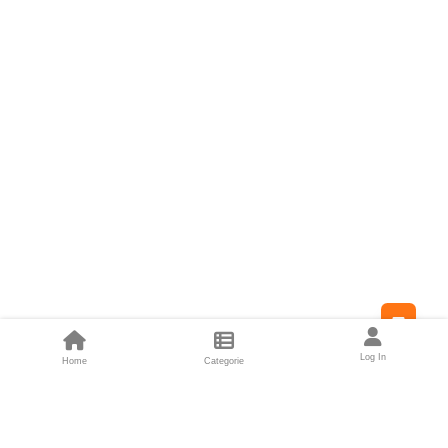
Feed
Log In
Home
Categorie