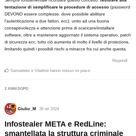
Sempre fondamentale ricordare questo concetto:
resistere alla
tentazione di semplificare le procedure di accesso
(password
DEVONO essere complesse, dove possibile abilitare
l'autenticazione a due fattori, ecc); unito ad una buona
consapevolezza e attenzione prima di scaricare/installare
software, oltre a mantenere aggiornato il sistema operativo, patch
di sicurezza ecc, tutto ciò aumenta di molto il livello di protezione,
limitando quindi i possibili rischi a minacce fra cui anche questa.
Rispondi
Samueleex
e
Vladimir
hanno messo mi piace
.
2 ANNI
DOPO
Giulio_M
30 ott 2024
Infostealer META e RedLine:
smantellata la struttura criminale