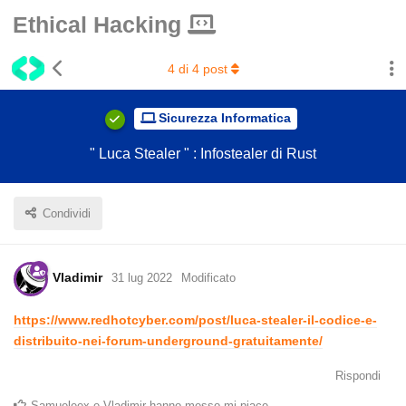
Ethical Hacking
4
di
4
post
Sicurezza Informatica
" Luca Stealer " : Infostealer di Rust
Condividi
Vladimir
31 lug 2022
Modificato
https://www.redhotcyber.com/post/luca-stealer-il-codice-e-
distribuito-nei-forum-underground-gratuitamente/
Rispondi
Samueleex
e
Vladimir
hanno messo mi piace
.