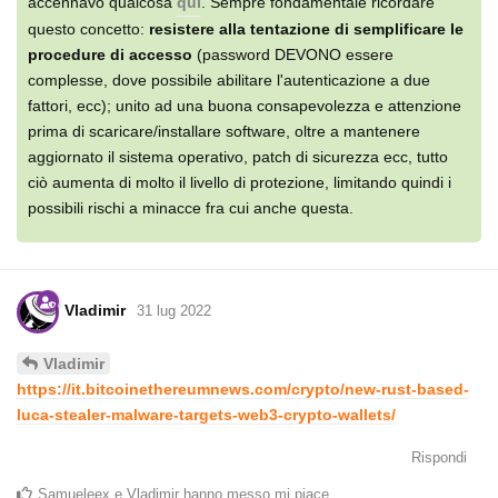
accennavo qualcosa
qui
. Sempre fondamentale ricordare
questo concetto:
resistere alla tentazione di semplificare le
procedure di accesso
(password DEVONO essere
complesse, dove possibile abilitare l'autenticazione a due
fattori, ecc); unito ad una buona consapevolezza e attenzione
prima di scaricare/installare software, oltre a mantenere
aggiornato il sistema operativo, patch di sicurezza ecc, tutto
ciò aumenta di molto il livello di protezione, limitando quindi i
possibili rischi a minacce fra cui anche questa.
Vladimir
31 lug 2022
Vladimir
https://it.bitcoinethereumnews.com/crypto/new-rust-based-
luca-stealer-malware-targets-web3-crypto-wallets/
Rispondi
Samueleex
e
Vladimir
hanno messo mi piace
.