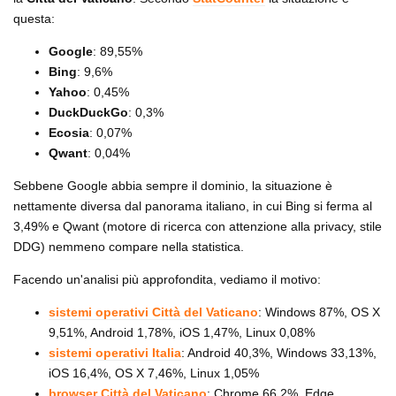
questa:
Google
: 89,55%
Bing
: 9,6%
Yahoo
: 0,45%
DuckDuckGo
: 0,3%
Ecosia
: 0,07%
Qwant
: 0,04%
Sebbene Google abbia sempre il dominio, la situazione è
nettamente diversa dal panorama italiano, in cui Bing si ferma al
3,49% e Qwant (motore di ricerca con attenzione alla privacy, stile
DDG) nemmeno compare nella statistica.
Facendo un'analisi più approfondita, vediamo il motivo:
sistemi operativi Città del Vaticano
: Windows 87%, OS X
9,51%, Android 1,78%, iOS 1,47%, Linux 0,08%
sistemi operativi Italia
: Android 40,3%, Windows 33,13%,
iOS 16,4%, OS X 7,46%, Linux 1,05%
browser Città del Vaticano
: Chrome 66,2%, Edge