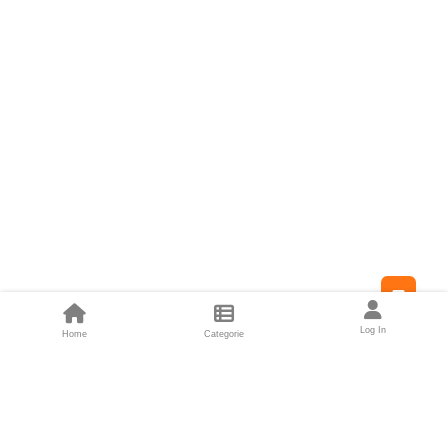
Feed
Log In
Home
Categorie