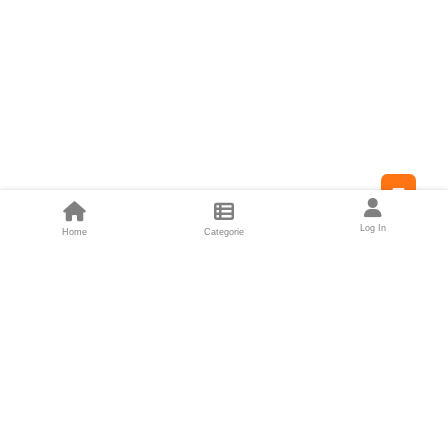
Feed
Log In
Home
Categorie
Fondatori