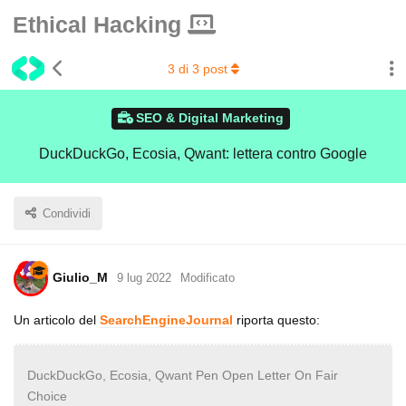
Ethical Hacking
3
di
3
post
SEO & Digital Marketing
DuckDuckGo, Ecosia, Qwant: lettera contro Google
Condividi
Giulio_M
9 lug 2022
Modificato
Un articolo del
SearchEngineJournal
riporta questo:
DuckDuckGo, Ecosia, Qwant Pen Open Letter On Fair
Choice