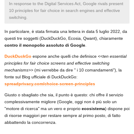
In response to the Digital Services Act, Google rivals present
10 principles for fair choice in search engines and effective
switching.
In particolare, è stata firmata una lettera in data 5 luglio 2022, da
questi tre soggetti (DuckDuckGo, Ecosia, Qwant), chiaramente
contro il monopolio assoluto di Google
.
DuckDuckGo
espone anche quelli che definisce
<<ten essential
principles for fair choice screens and effective switching
mechanisms>>
(mi verrebbe da dire " i 10 comandamenti"), la
fonte sul Blog ufficiale di DuckDuckGo:
spreadprivacy.com/choice-screen-principles
Giusto o sbagliato che sia, il punto è questo: chi offre il servizio
complessivamente migliore (Google, oggi non è più solo un
"motore di ricerca" ma un vero e proprio
ecosistema
) dispone poi
di risorse maggiori per restare sempre al primo posto, di fatto
abbattendo la concorrenza.