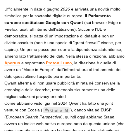
Ufficialmente in data
4 giugno 2026
è arrivata una novità molto
simbolica per la sovranità digitale europea:
il Parlamento
europeo sostituisce Google con Qwant
(sui browser Edge e
Firefox, usati all'interno dell'istituzione). Siccome l'UE è
democratica, si tratta di un'impostazione di default e non un
divieto assoluto (non è una specie di "great firewall" cinese, per
capirci). Un primo passo per ridurre la dipendenza statunitense,
almeno lato trattamento dei dati. Nella stessa direzione, abbiamo
Apertus
e soprattutto
Proton Lumo
, la direzione è quella di
avere un "Made in Europe", dall'infrastruttura al trattamento dei
dati, quest'ultimo l'aspetto più importante.
Qwant afferma di non usare pubblicità mirata né conservare la
cronologia delle ricerche, rendendola sicuramente una delle
migliori soluzioni privacy-oriented.
Come abbiamo visto, già nel 2024 Qwant ha fatto una joint
venture con Ecosia (
), dando vita ad
EUSP
Giulio_M
(
European Search Perspective
), quindi oggi abbiamo
Staan
,
ovvero un indice web nativo europeo nato da questa unione (che
quindi contribuisce a ridurre la dipendenza dai big statunitensi,