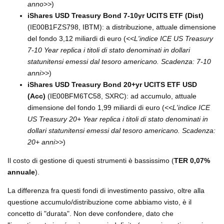
anno>>
)
iShares USD Treasury Bond 7-10yr UCITS ETF (Dist)
(IE00B1FZS798, IBTM): a distribuzione, attuale dimensione
del fondo 3,12 miliardi di euro (
<<L'indice ICE US Treasury
7-10 Year replica i titoli di stato denominati in dollari
statunitensi emessi dal tesoro americano. Scadenza: 7-10
anni>>
)
iShares USD Treasury Bond 20+yr UCITS ETF USD
(Acc)
(IE00BFM6TC58, SXRC): ad accumulo, attuale
dimensione del fondo 1,99 miliardi di euro (
<<L'indice ICE
US Treasury 20+ Year replica i titoli di stato denominati in
dollari statunitensi emessi dal tesoro americano. Scadenza:
20+ anni>>
)
Il costo di gestione di questi strumenti è bassissimo (
TER 0,07%
annuale
).
La differenza fra questi fondi di investimento passivo, oltre alla
questione accumulo/distribuzione come abbiamo visto, è il
concetto di "durata". Non deve confondere, dato che