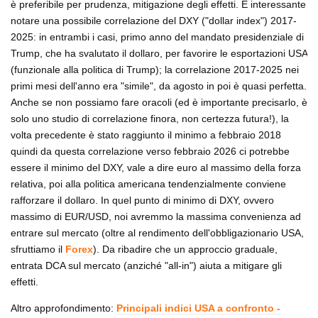
è preferibile per prudenza, mitigazione degli effetti. È interessante
notare una possibile correlazione del DXY ("dollar index") 2017-
2025: in entrambi i casi, primo anno del mandato presidenziale di
Trump, che ha svalutato il dollaro, per favorire le esportazioni USA
(funzionale alla politica di Trump); la correlazione 2017-2025 nei
primi mesi dell'anno era "simile", da agosto in poi è quasi perfetta.
Anche se non possiamo fare oracoli (ed è importante precisarlo, è
solo uno studio di correlazione finora, non certezza futura!), la
volta precedente è stato raggiunto il minimo a febbraio 2018
quindi da questa correlazione verso febbraio 2026 ci potrebbe
essere il minimo del DXY, vale a dire euro al massimo della forza
relativa, poi alla politica americana tendenzialmente conviene
rafforzare il dollaro. In quel punto di minimo di DXY, ovvero
massimo di EUR/USD, noi avremmo la massima convenienza ad
entrare sul mercato (oltre al rendimento dell'obbligazionario USA,
sfruttiamo il
Forex
). Da ribadire che un approccio graduale,
entrata DCA sul mercato (anziché "all-in") aiuta a mitigare gli
effetti.
Altro approfondimento:
Principali indici USA a confronto -