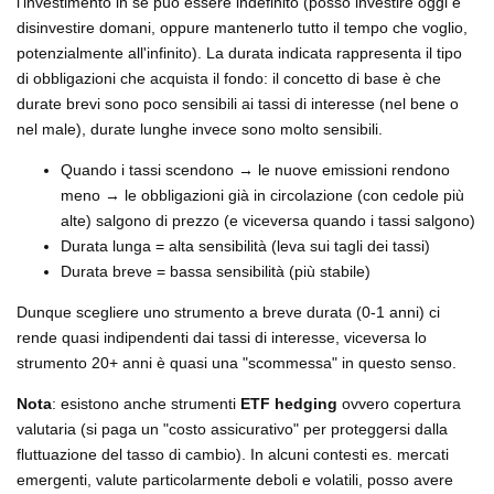
l'investimento in sé può essere indefinito (posso investire oggi e
disinvestire domani, oppure mantenerlo tutto il tempo che voglio,
potenzialmente all'infinito). La durata indicata rappresenta il tipo
di obbligazioni che acquista il fondo: il concetto di base è che
durate brevi sono poco sensibili ai tassi di interesse (nel bene o
nel male), durate lunghe invece sono molto sensibili.
Quando i tassi scendono → le nuove emissioni rendono
meno → le obbligazioni già in circolazione (con cedole più
alte) salgono di prezzo (e viceversa quando i tassi salgono)
Durata lunga = alta sensibilità (leva sui tagli dei tassi)
Durata breve = bassa sensibilità (più stabile)
Dunque scegliere uno strumento a breve durata (0-1 anni) ci
rende quasi indipendenti dai tassi di interesse, viceversa lo
strumento 20+ anni è quasi una "scommessa" in questo senso.
Nota
: esistono anche strumenti
ETF hedging
ovvero copertura
valutaria (si paga un "costo assicurativo" per proteggersi dalla
fluttuazione del tasso di cambio). In alcuni contesti es. mercati
emergenti, valute particolarmente deboli e volatili, posso avere