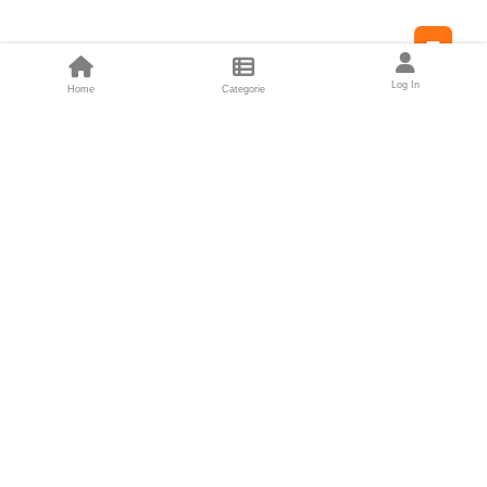
Feed
Log In
Home
Categorie
Fondatori