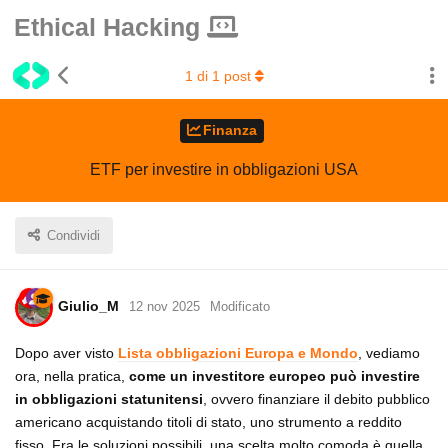
Ethical Hacking
1
di
1
post
Finanza
ETF per investire in obbligazioni USA
Condividi
Giulio_M
12 nov 2025
Modificato
Dopo aver visto
Lista obbligazioni Europa e Mondo
, vediamo
ora, nella pratica,
come un investitore europeo può investire
in obbligazioni statunitensi
, ovvero finanziare il debito pubblico
americano acquistando titoli di stato, uno strumento a reddito
fisso. Fra le soluzioni possibili, una scelta molto comoda è quella