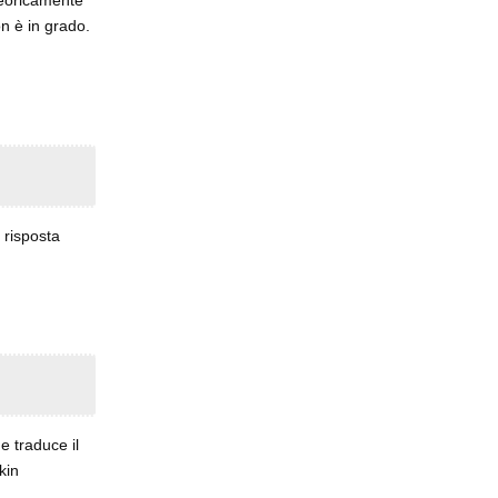
 teoricamente
on è in grado.
 risposta
e traduce il
kin