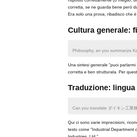
risposto correttamente (o meglio, di
corretta, se ne guarda bene però dal f
Era solo una prova, ribadisco che 
Cultura generale: f
Philosophy, an you summarize Ka
Una sintesi generale "puoi parlarmi 
corretta e ben strutturata. Per quest
Traduzione: lingu
Can you translate ダイキン工業株式
Qui ci sono varie imprecisioni, rico
testo come "Industrial Department of
Industries, Ltd.".