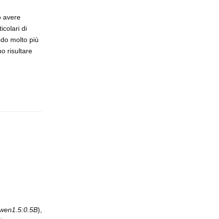
ò avere
icolari di
odo molto più
o risultare
Rispondi
wen1.5:0.5B
),