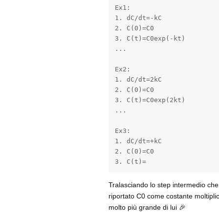
Ex1:

1. dC/dt=-kC

2. C(0)=C0

3. C(t)=C0exp(-kt)

...

Ex2:

1. dC/dt=2kC

2. C(0)=C0

3. C(t)=C0exp(2kt)

...

Ex3:

1. dC/dt=+kC

2. C(0)=C0

3. C(t)=
Tralasciando lo step intermedio che h
riportato C0 come costante moltipli
molto più grande di lui 🎉