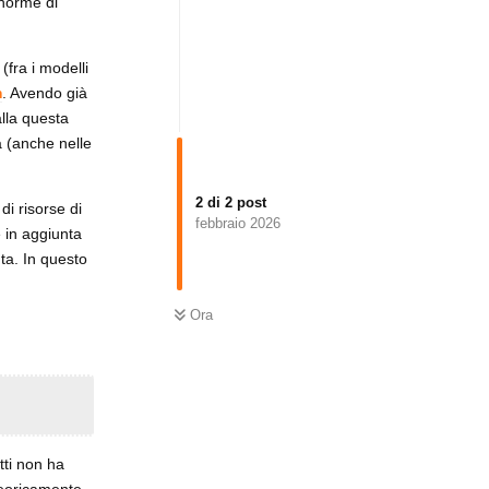
enorme di
(fra i modelli
m
. Avendo già
alla questa
a (anche nelle
2
di
2
post
di risorse di
febbraio 2026
 in aggiunta
ta. In questo
Ora
tti non ha