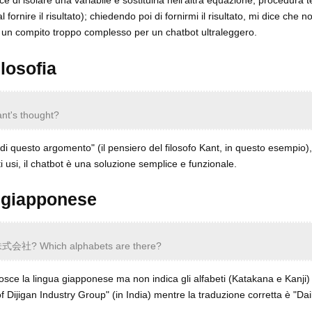
ce di isolare una variabile e sostituirla nell'altra equazione, procedura
ornire il risultato); chiedendo poi di fornirmi il risultato, mi dice che n
è un compito troppo complesso per un chatbot ultraleggero.
ilosofia
nt's thought?
di questo argomento" (il pensiero del filosofo Kant, in questo esempio),
i usi, il chatbot è una soluzione semplice e funzionale.
a giapponese
会社? Which alphabets are there?
nosce la lingua giapponese ma non indica gli alfabeti (Katakana e Kanji) 
 Dijigan Industry Group" (in India) mentre la traduzione corretta è "Dai