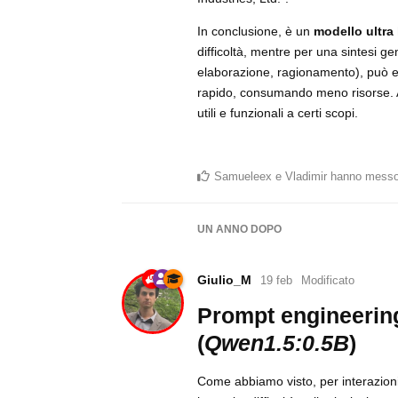
In conclusione, è un
modello ultra
difficoltà, mentre per una sintesi ge
elaborazione, ragionamento), può ess
rapido, consumando meno risorse. A
utili e funzionali a certi scopi.
Samueleex
e
Vladimir
hanno messo
UN ANNO
DOPO
Giulio_M
19 feb
Modificato
Prompt engineering
(
Qwen1.5:0.5B
)
Come abbiamo visto, per interazioni 