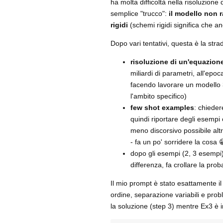
ha molta difficoltà nella risoluzione
semplice "trucco":
il modello non r
rigidi
(schemi rigidi significa che an
Dopo vari tentativi, questa è la stra
risoluzione di un'equazione
miliardi di parametri, all'epo
facendo lavorare un modello 
l'ambito specifico)
few shot examples
: chieder
quindi riportare degli esempi
meno discorsivo possibile al
- fa un po' sorridere la cosa 
dopo gli esempi (2, 3 esempi)
differenza, fa crollare la prob
Il mio prompt è stato esattamente il
ordine, separazione variabili e pro
la soluzione (step 3) mentre Ex3 è 