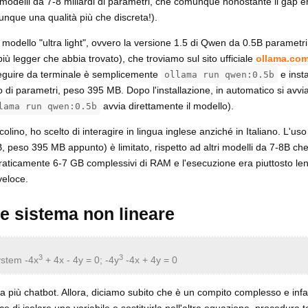
i modelli da 7-8 miliardi di parametri, che comunque nonostante il gap 
unque una qualità più che discreta!).
 modello "ultra light", ovvero la versione 1.5 di Qwen da 0.5B parametri 
più legger che abbia trovato), che troviamo sul sito ufficiale
ollama.co
seguire da terminale è semplicemente
e inst
ollama run qwen:0.5b
di parametri, peso 395 MB. Dopo l'installazione, in automatico si avvi
avvia direttamente il modello).
lama run qwen:0.5b
lino, ho scelto di interagire in lingua inglese anziché in Italiano. L'uso 
 peso 395 MB appunto) è limitato, rispetto ad altri modelli da 7-8B che
aticamente 6-7 GB complessivi di RAM e l'esecuzione era piuttosto len
veloce.
ne sistema non lineare
3
3
system -4x
+ 4x - 4y = 0; -4y
-4x + 4y = 0
 più chatbot. Allora, diciamo subito che è un compito complesso e infa