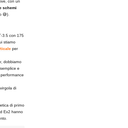
tive, con un
 e schemi
o 😅).
T-3.5 con 175
ui stiamo
ticale
per
ce; dobbiamo
 semplice e
e performance
irgola di
etica di primo
 ed Ex2 hanno
nto.