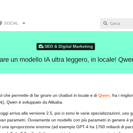
SOCIAL
SEO & Digital Marketing
lare un modello IA ultra leggero, in locale! Qw
tool che permette di far girare un chatbot in locale e di
Qwen
, fra i miglio
k), Qwen è sviluppato da Alibaba.
oggi arriva alla versione 2.5, poi ci sono le varie specializzazioni, uso 
 vari parametri. Ovviamente un modello con più parametri in genere è p
rci una sproporzione enorme (ad esempio GPT-4 ha 1760 miliardi di par