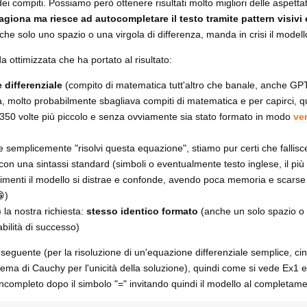
 dei compiti. Possiamo però ottenere risultati molto migliori delle aspetta
agiona ma riesce ad autocompletare il testo tramite pattern visivi
che solo uno spazio o una virgola di differenza, manda in crisi il modell
da ottimizzata che ha portato al risultato:
 differenziale
(compito di matematica tutt'altro che banale, anche GP
ca, molto probabilmente sbagliava compiti di matematica e per capirci, q
350 volte più piccolo e senza ovviamente sia stato formato in modo
ver
e semplicemente "risolvi questa equazione", stiamo pur certi che fallis
 con una sintassi standard (simboli o eventualmente testo inglese, il più
trimenti il modello si distrae e confonde, avendo poca memoria e scars
)
 la nostra richiesta:
stesso identico formato
(anche un solo spazio o v
abilità di successo)
 seguente (per la risoluzione di un'equazione differenziale semplice, cin
blema di Cauchy per l'unicità della soluzione), quindi come si vede Ex1
incompleto dopo il simbolo "=" invitando quindi il modello al completame