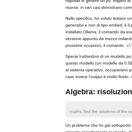
risposte in genere un po' migliori d
risorse, in vari casi dimostrano com
Nello specifico, ho voluto testare un
generativi e non di tipo embed, è il 
installato Ollama, il comando da e
versione appunto da mezzo miliardo 
prossime occasioni, il comando
ol
Specie trattandosi di un modello picco
questo modello (un modello da 0.5B,
al sistema operativo, occupavano pr
caso invece l'output è molto fluido, 
Algebra: risoluzio
maths, find the solutions of the 
Un problema che ho già sottoposto a