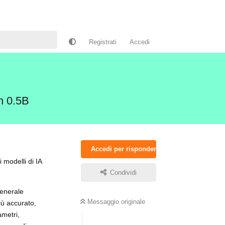
Registrati
Accedi
en 0.5B
Accedi per rispondere
ri modelli di IA
Condividi
generale
Messaggio originale
iù accurato,
ametri,