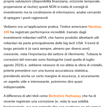
proprie valutazioni (disponibilità finanziaria, orizzonte temporale,
propensione al rischio) quindi NON si tratta di consigli di
investimento ma la condivisione di informazioni, analisi cercando
di spiegare i punti ragionevoli.
Vediamo ora un'applicazione pratica: l'indice americano
Nasdaq-
100
ha registrato performance incredibili, trainato dagli
investimenti miliardari nell'IA, che hanno prodotto altrettanti utili
miliardari da parte principalmente delle big tech USA. Il trend di
lungo periodo è (e sarà sempre, almeno per diversi anni)
crescente, vista l'importanza del settore di riferimento. Tuttavia le
correzioni del mercato sono fisiologiche (vedi quella di luglio-
agosto 2024) e, sebbene nessuno di noi abbia la sfera di cristallo,
poterle prevedere con una buona accuratezza statistica,
prendendo anche un certo margine di sicurezza, è sicuramente
un aspetto utile e interessante, potremmo dire quasi
indispensabile.
A differenza di altri titoli come
Berkshire Hathaway
che ha di
recente registrato una correzione (e, vista la sua solidità
fondamentale, pur non potendo dire con esattezza se già oggi si