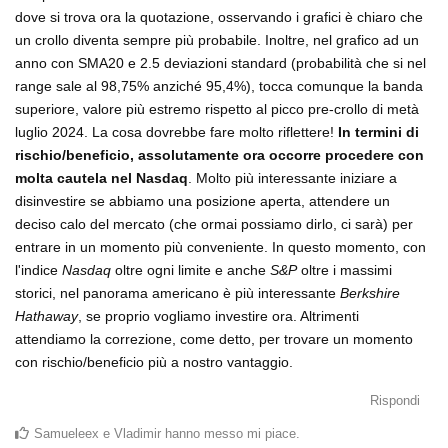
dove si trova ora la quotazione, osservando i grafici è chiaro che
un crollo diventa sempre più probabile. Inoltre, nel grafico ad un
anno con SMA20 e 2.5 deviazioni standard (probabilità che si nel
range sale al 98,75% anziché 95,4%), tocca comunque la banda
superiore, valore più estremo rispetto al picco pre-crollo di metà
luglio 2024. La cosa dovrebbe fare molto riflettere!
In termini di
rischio/beneficio, assolutamente ora occorre procedere con
molta cautela nel Nasdaq
. Molto più interessante iniziare a
disinvestire se abbiamo una posizione aperta, attendere un
deciso calo del mercato (che ormai possiamo dirlo, ci sarà) per
entrare in un momento più conveniente. In questo momento, con
l'indice
Nasdaq
oltre ogni limite e anche
S&P
oltre i massimi
storici, nel panorama americano è più interessante
Berkshire
Hathaway
, se proprio vogliamo investire ora. Altrimenti
attendiamo la correzione, come detto, per trovare un momento
con rischio/beneficio più a nostro vantaggio.
Rispondi
Samueleex
e
Vladimir
hanno messo mi piace
.