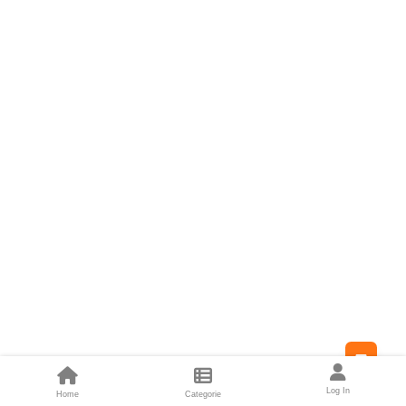
Feed
Log In
Home
Categorie