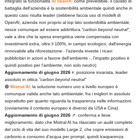
integrato la funzionalità
AI Search
: come prevedibile, il cavallo di
battaglia dell'azienda è la sostenibilità ambientale quindi anche in
questo caso risulta leader (sebbene faccia uso di modelli di
OpenAI, azienda non proprio al top lato sostenibilità ambientale,
riesce comunque ad essere addirittura
"carbon beyond neutral"
,
vale a dire che la spesa energetica viene compensata con
investimenti extra, oltre il 100%, in campo ecologico, dall'energia
rinnovabile alla riforestazione - l'azienda investe i ricavi
pubblicitari in azioni a favore dell'ambiente -, l'impatto positivo è
quindi positivo per l'ambiente, non solo neutro)
Aggiornamento di giugno 2026
🟰: posizione invariata, leader
assoluto in ottica
"carbon beyond neutral"
🟢
Mistral AI
: la soluzione numero uno a livello europeo è
comunque valida anche lato ambientale; fra i migliori in assoluto
soprattutto per quanto riguarda la trasparenza nelle informazioni
(ovviamente il contesto europeo è diverso da USA e Cina)
Aggiornamento di giugno 2026
↗️: conferma e lieve
miglioramento, dato che Mistral AI ha rilasciato un audit completo
del ciclo di vita del suo modello Large 2, che copre emissioni di
carbonio e consumo d'acqua per prompt; quindi trasparenza