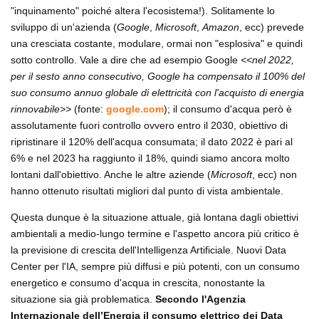
"inquinamento" poiché altera l'ecosistema!). Solitamente lo
sviluppo di un'azienda (
Google
,
Microsoft
,
Amazon
, ecc) prevede
una cresciata costante, modulare, ormai non "esplosiva" e quindi
sotto controllo. Vale a dire che ad esempio Google
<<nel 2022,
per il sesto anno consecutivo, Google ha compensato il 100% del
suo consumo annuo globale di elettricità con l'acquisto di energia
rinnovabile>>
(fonte:
google.com
); il consumo d'acqua però è
assolutamente fuori controllo ovvero entro il 2030, obiettivo di
ripristinare il 120% dell'acqua consumata; il dato 2022 è pari al
6% e nel 2023 ha raggiunto il 18%, quindi siamo ancora molto
lontani dall'obiettivo. Anche le altre aziende (
Microsoft
, ecc) non
hanno ottenuto risultati migliori dal punto di vista ambientale.
Questa dunque è la situazione attuale, già lontana dagli obiettivi
ambientali a medio-lungo termine e l'aspetto ancora più critico è
la previsione di crescita dell'Intelligenza Artificiale. Nuovi Data
Center per l'IA, sempre più diffusi e più potenti, con un consumo
energetico e consumo d'acqua in crescita, nonostante la
situazione sia già problematica.
Secondo l'Agenzia
Internazionale dell’Energia il consumo elettrico dei Data