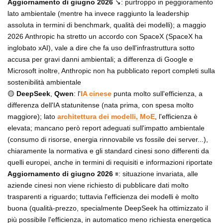
Aggiornamento di giugno 2026
↘️: purtroppo in peggioramento
lato ambientale (mentre ha invece raggiunto la leadership
assoluta in termini di benchmark, qualità dei modelli); a maggio
2026 Anthropic ha stretto un accordo con SpaceX (SpaceX ha
inglobato xAI), vale a dire che fa uso dell'infrastruttura sotto
accusa per gravi danni ambientali; a differenza di Google e
Microsoft inoltre, Anthropic non ha pubblicato report completi sulla
sostenibilità ambientale
🟡
DeepSeek
,
Qwen
: l'
IA cinese
punta molto sull'efficienza, a
differenza dell'IA statunitense (nata prima, con spesa molto
maggiore); lato
architettura dei modelli, MoE
, l'efficienza è
elevata; mancano però report adeguati sull'impatto ambientale
(consumo di risorse, energia rinnovabile vs fossile dei server...),
chiaramente la normativa e gli standard cinesi sono differenti da
quelli europei, anche in termini di requisiti e informazioni riportate
Aggiornamento di giugno 2026
🟰: situazione invariata, alle
aziende cinesi non viene richiesto di pubblicare dati molto
trasparenti a riguardo; tuttavia l'efficienza dei modelli è molto
buona (qualità-prezzo, specialmente DeepSeek ha ottimizzato il
più possibile l'efficienza, in automatico meno richiesta energetica