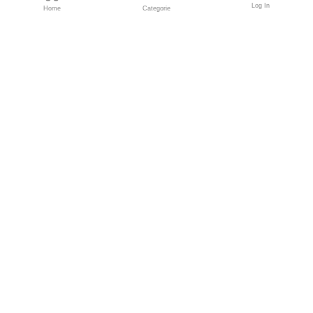
Log In
Home
Categorie
Fondatori