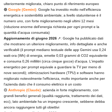
ulteriormente migliorata, chiaro punto di riferimento europeo
🟢
Google (Gemini)
: Google ha investito molto nell'efficienza
energetica e sostenibilità ambientale; a livello statunitense è il
numero uno, con forte miglioramento negli ultimi 12 mesi
(riduzione enorme dell'energia richiesta per ogni prompt e la
quantità d'acqua consumata)
Aggiornamento di giugno 2026
↗️: Google ha pubblicato dati
che mostrano un ulteriore miglioramento, info dettagliate e anche
verificabili (il prompt mediano testuale delle app Gemini usa 0,24
watt-ora (Wh) di energia, emette 0,03 grammi di CO2 equivalente
e consuma 0,26 millilitri (circa cinque gocce) d'acqua. L'impatto
energetico per prompt equivale a guardare la TV per meno di
nove secondi); ottimizzazioni hardware (TPU) e software hanno
migliorato notevolmente l'efficienza, molto importante anche per
l'azienda dato che il consumo elettrico è un costo
🟡
Anthropic (Claude)
: azienda in forte miglioramento, con
grandi benefici generali (qualità raggiunta, trattamento dei dati,
ecc), lato ambientale ha un impegno crescente, sebbene debba
ancora raggiungere tutti gli obiettivi