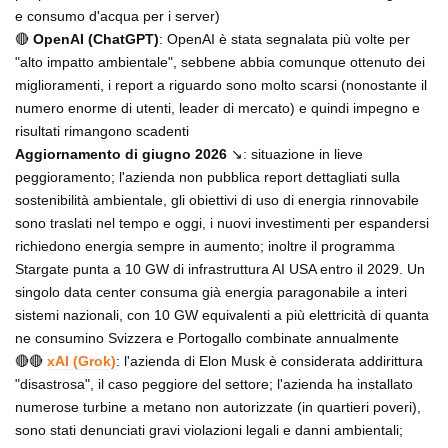
e consumo d'acqua per i server)
🔴
OpenAI (ChatGPT)
: OpenAI è stata segnalata più volte per
"alto impatto ambientale", sebbene abbia comunque ottenuto dei
miglioramenti, i report a riguardo sono molto scarsi (nonostante il
numero enorme di utenti, leader di mercato) e quindi impegno e
risultati rimangono scadenti
Aggiornamento di giugno 2026
↘️: situazione in lieve
peggioramento; l'azienda non pubblica report dettagliati sulla
sostenibilità ambientale, gli obiettivi di uso di energia rinnovabile
sono traslati nel tempo e oggi, i nuovi investimenti per espandersi
richiedono energia sempre in aumento; inoltre il programma
Stargate punta a 10 GW di infrastruttura AI USA entro il 2029. Un
singolo data center consuma già energia paragonabile a interi
sistemi nazionali, con 10 GW equivalenti a più elettricità di quanta
ne consumino Svizzera e Portogallo combinate annualmente
🔴🔴
xAI (Grok)
: l'azienda di Elon Musk è considerata addirittura
"disastrosa", il caso peggiore del settore; l'azienda ha installato
numerose turbine a metano non autorizzate (in quartieri poveri),
sono stati denunciati gravi violazioni legali e danni ambientali;