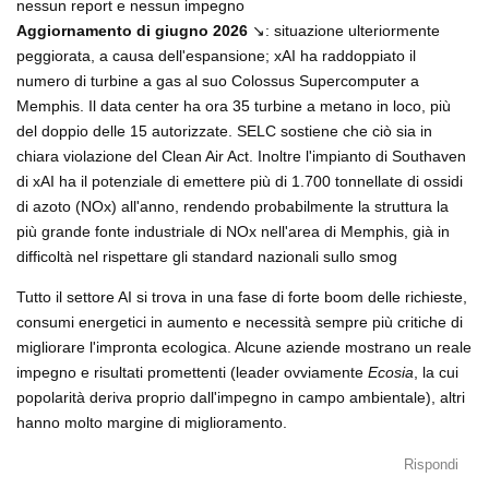
nessun report e nessun impegno
Aggiornamento di giugno 2026
↘️: situazione ulteriormente
peggiorata, a causa dell'espansione; xAI ha raddoppiato il
numero di turbine a gas al suo Colossus Supercomputer a
Memphis. Il data center ha ora 35 turbine a metano in loco, più
del doppio delle 15 autorizzate. SELC sostiene che ciò sia in
chiara violazione del Clean Air Act. Inoltre l'impianto di Southaven
di xAI ha il potenziale di emettere più di 1.700 tonnellate di ossidi
di azoto (NOx) all'anno, rendendo probabilmente la struttura la
più grande fonte industriale di NOx nell'area di Memphis, già in
difficoltà nel rispettare gli standard nazionali sullo smog
Tutto il settore AI si trova in una fase di forte boom delle richieste,
consumi energetici in aumento e necessità sempre più critiche di
migliorare l'impronta ecologica. Alcune aziende mostrano un reale
impegno e risultati promettenti (leader ovviamente
Ecosia
, la cui
popolarità deriva proprio dall'impegno in campo ambientale), altri
hanno molto margine di miglioramento.
Rispondi