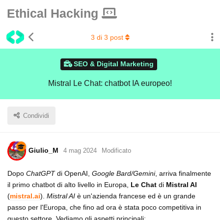
Ethical Hacking
3
di
3
post
SEO & Digital Marketing
Mistral Le Chat: chatbot IA europeo!
Condividi
Giulio_M
4 mag 2024
Modificato
Dopo
ChatGPT
di OpenAI,
Google Bard/Gemini
, arriva finalmente
il primo chatbot di alto livello in Europa,
Le Chat
di
Mistral AI
(
mistral.ai
).
Mistral AI
è un'azienda francese ed è un grande
passo per l'Europa, che fino ad ora è stata poco competitiva in
questo settore. Vediamo gli aspetti principali: