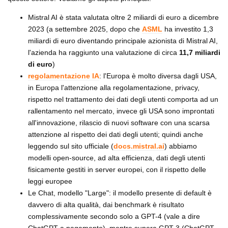
Mistral AI è stata valutata oltre 2 miliardi di euro a dicembre
2023 (a settembre 2025, dopo che
ASML
ha investito 1,3
miliardi di euro diventando principale azionista di Mistral AI,
l'azienda ha raggiunto una valutazione di circa
11,7 miliardi
di euro
)
regolamentazione IA
: l'Europa è molto diversa dagli USA,
in Europa l'attenzione alla regolamentazione, privacy,
rispetto nel trattamento dei dati degli utenti comporta ad un
rallentamento nel mercato, invece gli USA sono improntati
all'innovazione, rilascio di nuovi software con una scarsa
attenzione al rispetto dei dati degli utenti; quindi anche
leggendo sul sito ufficiale (
docs.mistral.ai
) abbiamo
modelli open-source, ad alta efficienza, dati degli utenti
fisicamente gestiti in server europei, con il rispetto delle
leggi europee
Le Chat, modello "Large": il modello presente di default è
davvero di alta qualità, dai benchmark è risultato
complessivamente secondo solo a GPT-4 (vale a dire
ChatGPT a pagamento), mentre supera GPT-3 (ChatGPT