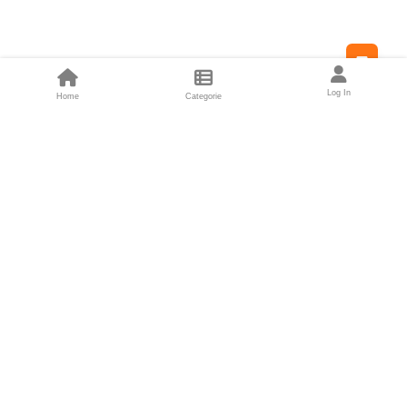
Feed
Log In
Home
Categorie
Fondatori