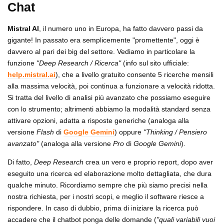
Chat
Mistral AI
, il numero uno in Europa, ha fatto davvero passi da
gigante! In passato era semplicemente "promettente", oggi è
davvero al pari dei big del settore. Vediamo in particolare la
funzione
"Deep Research / Ricerca"
(info sul sito ufficiale:
help.mistral.ai
), che a livello gratuito consente 5 ricerche mensili
alla massima velocità, poi continua a funzionare a velocità ridotta.
Si tratta del livello di analisi più avanzato che possiamo eseguire
con lo strumento; altrimenti abbiamo la modalità standard senza
attivare opzioni, adatta a risposte generiche (analoga alla
versione
Flash
di
Google Gemini
) oppure
"Thinking / Pensiero
avanzato"
(analoga alla versione
Pro
di
Google Gemini
).
Di fatto,
Deep Research
crea un vero e proprio report, dopo aver
eseguito una ricerca ed elaborazione molto dettagliata, che dura
qualche minuto. Ricordiamo sempre che più siamo precisi nella
nostra richiesta, per i nostri scopi, e meglio il software riesce a
rispondere. In caso di dubbio, prima di iniziare la ricerca può
accadere che il chatbot ponga delle domande (
"quali variabili vuoi