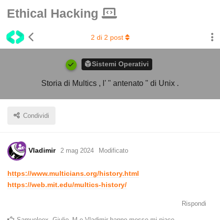
Ethical Hacking
2
di
2
post
Sistemi Operativi
Storia di Multics , l' " antenato " di Unix .
Condividi
Vladimir
2 mag 2024
Modificato
https://www.multicians.org/history.html
https://web.mit.edu/multics-history/
Rispondi
Samueleex
,
Giulio_M
e
Vladimir
hanno messo mi piace
.