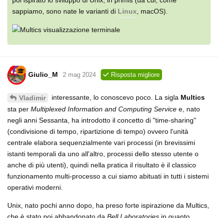
sappiamo, sono nate le varianti di
Linux
, macOS).
Giulio_M
2 mag 2024
Risposta migliore
interessante, lo conoscevo poco. La sigla
Multics
Vladimir
sta per
Multiplexed Information and Computing Service
e, nato
negli anni Sessanta, ha introdotto il concetto di "time-sharing"
(condivisione di tempo, ripartizione di tempo) ovvero l'unità
centrale elabora sequenzialmente vari processi (in brevissimi
istanti temporali da uno all'altro, processi dello stesso utente o
anche di più utenti), quindi nella pratica il risultato è il classico
funzionamento multi-processo a cui siamo abituati in tutti i sistemi
operativi moderni.
Unix, nato pochi anno dopo, ha preso forte ispirazione da Multics,
che è stato poi abbandonato da
Bell Laboratories
in quanto