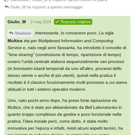
Giulio_M
ha risposto a questo messaggio
Giulio_M
2 mag 2024
Risposta migliore
interessante, lo conoscevo poco. La sigla
Vladimir
Multics
sta per
Multiplexed Information and Computing
Service
e, nato negli anni Sessanta, ha introdotto il concetto di
"time-sharing" (condivisione di tempo, ripartizione di tempo)
ovvero l'unità centrale elabora sequenzialmente vari processi
(in brevissimi istanti temporali da uno all'altro, processi dello
stesso utente o anche di più utenti), quindi nella pratica il
risultato è il classico funzionamento multi-processo a cui siamo
abituati in tutti i sistemi operativi moderni.
Unix, nato pochi anno dopo, ha preso forte ispirazione da
Multics, che è stato poi abbandonato da
Bell Laboratories
in
quanto troppo complesso da gestire e poco funzionale nella
pratica; l'idea iniziale però, come detto, è stata molto
innovativa per l'epoca e infatti, rivisti alcuni aspetti tecnici, ha
poi ispirato lo sviluppo di Unix, in primis (da cui, come