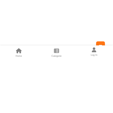
Feed
Log In
Home
Categorie
Fondatori