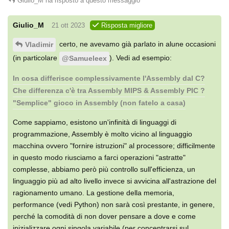
Giulio_M
ha risposto a questo messaggio
Giulio_M
21 ott 2023
Risposta migliore
certo, ne avevamo già parlato in alune occasioni
Vladimir
(in particolare
). Vedi ad esempio:
@Samueleex
In cosa differisce complessivamente l'Assembly dal C?
Che differenza c'è tra Assembly MIPS & Assembly PIC ?
"Semplice" gioco in Assembly (non fatelo a casa)
Come sappiamo, esistono un'infinità di linguaggi di
programmazione, Assembly è molto vicino al linguaggio
macchina ovvero "fornire istruzioni" al processore; difficilmente
in questo modo riusciamo a farci operazioni "astratte"
complesse, abbiamo però più controllo sull'efficienza, un
linguaggio più ad alto livello invece si avvicina all'astrazione del
ragionamento umano. La gestione della memoria,
performance (vedi Python) non sarà così prestante, in genere,
perché la comodità di non dover pensare a dove e come
inizializzare ogni singola variabile (per concentrarsi sul