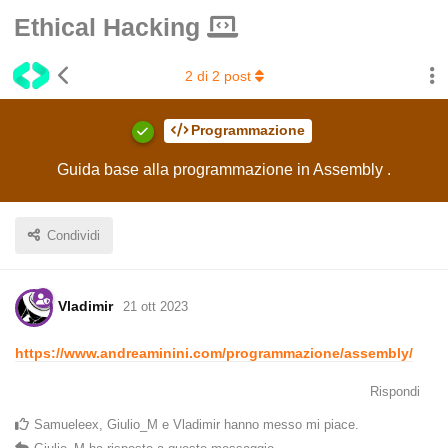
Ethical Hacking
2
di
2
post
Programmazione
Guida base alla programmazione in Assembly .
Condividi
Vladimir
21 ott 2023
https://www.andreaminini.com/programmazione/assembly/
Rispondi
Samueleex
,
Giulio_M
e
Vladimir
hanno messo mi piace
.