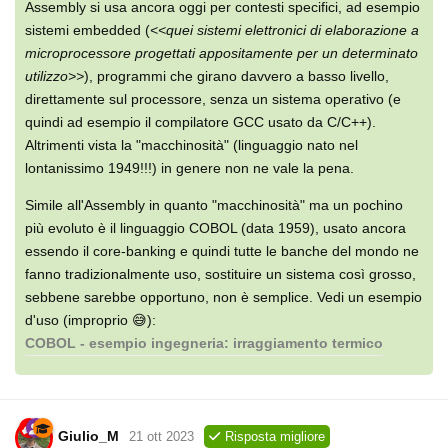
Assembly si usa ancora oggi per contesti specifici, ad esempio
sistemi embedded (
<<quei sistemi elettronici di elaborazione a
microprocessore progettati appositamente per un determinato
utilizzo>>
), programmi che girano davvero a basso livello,
direttamente sul processore, senza un sistema operativo (e
quindi ad esempio il compilatore GCC usato da C/C++).
Altrimenti vista la "macchinosità" (linguaggio nato nel
lontanissimo 1949!!!) in genere non ne vale la pena.
Simile all'Assembly in quanto "macchinosità" ma un pochino
più evoluto è il linguaggio COBOL (data 1959), usato ancora
essendo il core-banking e quindi tutte le banche del mondo ne
fanno tradizionalmente uso, sostituire un sistema così grosso,
sebbene sarebbe opportuno, non è semplice. Vedi un esempio
d'uso (improprio 😅):
COBOL - esempio ingegneria: irraggiamento termico
Giulio_M
21 ott 2023
Risposta migliore