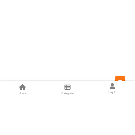
Feed
Log In
Home
Categorie