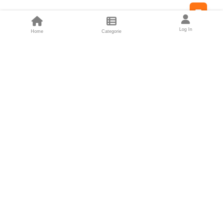
Feed
Log In
Home
Categorie
Fondatori