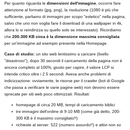
Per quanto riguarda le
dimensioni dell'mmagine
, occorre fare
attenzione al formato (jpg, png), la risoluzione (1080 è più che
sufficiente, parliamo di immagini per scopo "estetico" nella pagina,
salvo che uno non voglia fare il download di una wallpaper in 4k,
allora lo si reindirizza su quello solo se interessato). Ricordiamo
che
200-300 KB circa è la dimensione massima consigliata
per un'immagine ad esempio presente nella Homepage.
Caso di studio:
un sito web lentissimo a caricare (livello
"disastroso"), dopo 30 secondi il caricamento della pagina non è
ancora completo al 100%, giusto per capire, il valore LCP si
intende critico oltre i 2.5 secondi. Aveva anche problemi di
indicizzazione: ovviamente, le risorse per il crawler (bot di Google
che passa a verificare le varie pagine web) non devono essere
sprecate per siti web poco ottimizzati. Risultati:
homepage di circa 20 MB, tempi di caricamento biblici
tre immagini dell'ordine di 9-10 MB (come già detto, 200-
300 KB è il massimo consigliato!!)
richieste al server: 522 (numero assurdo!!) e attivi non so