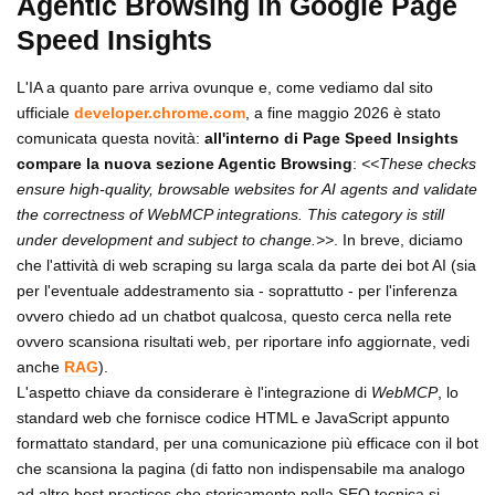
Agentic Browsing in Google Page
Speed Insights
L'IA a quanto pare arriva ovunque e, come vediamo dal sito
ufficiale
developer.chrome.com
, a fine maggio 2026 è stato
comunicata questa novità:
all'interno di Page Speed Insights
compare la nuova sezione Agentic Browsing
:
<<These checks
ensure high-quality, browsable websites for AI agents and validate
the correctness of WebMCP integrations. This category is still
under development and subject to change.>>
. In breve, diciamo
che l'attività di web scraping su larga scala da parte dei bot AI (sia
per l'eventuale addestramento sia - soprattutto - per l'inferenza
ovvero chiedo ad un chatbot qualcosa, questo cerca nella rete
ovvero scansiona risultati web, per riportare info aggiornate, vedi
anche
RAG
).
L'aspetto chiave da considerare è l'integrazione di
WebMCP
, lo
standard web che fornisce codice HTML e JavaScript appunto
formattato standard, per una comunicazione più efficace con il bot
che scansiona la pagina (di fatto non indispensabile ma analogo
ad altre best practices che storicamente nella SEO tecnica si