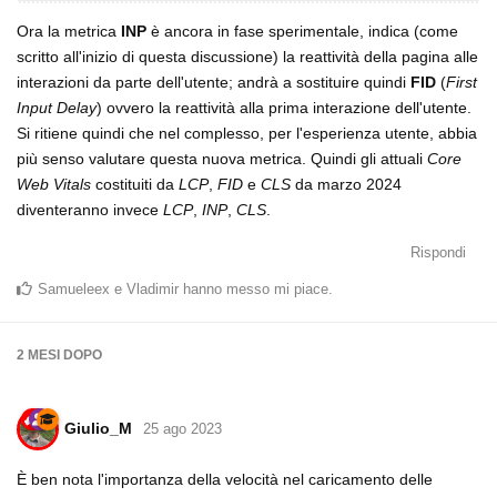
Ora la metrica
INP
è ancora in fase sperimentale, indica (come
scritto all'inizio di questa discussione) la reattività della pagina alle
interazioni da parte dell'utente; andrà a sostituire quindi
FID
(
First
Input Delay
) ovvero la reattività alla prima interazione dell'utente.
Si ritiene quindi che nel complesso, per l'esperienza utente, abbia
più senso valutare questa nuova metrica. Quindi gli attuali
Core
Web Vitals
costituiti da
LCP
,
FID
e
CLS
da marzo 2024
diventeranno invece
LCP
,
INP
,
CLS
.
Rispondi
Samueleex
e
Vladimir
hanno messo mi piace
.
2 MESI
DOPO
Giulio_M
25 ago 2023
È ben nota l'importanza della velocità nel caricamento delle