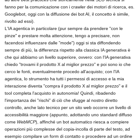
fanno per la comunicazione con i crawler dei motori di ricerca, es.
Googlebot, oggi con la diffusione dei bot AI, il concetto è simile,
rivolto ad essi).
L'IA agentica in particolare (pur sempre da prendere "con le
pinze" e prestare molta attenzione, tengo a precisare, non
facendosi influenzare dalle "mode") oggi si sta diffondendo
sempre di più, la differenza rispetto alla classica IA generativa è
che qui abbiamo un livello superiore, ovvero: con l'IA generativa
chiedo "trovami il prodotto X al miglior prezzo" e poi sono io che
cerco le fonti, eventualmente procedo all'acquisto; con l'IA
agentica, lo strumento ha tutti i permessi di accesso e la mia
interazione diventa "compra il prodotto X al miglior prezzo" e il
tool completa l'acquisto in autonomia! Quindi, ribadendo
l'importanza dei "rischi" di ciò che sfugge al nostro diretto
controllo, anche lato tecnico per un sito web occorre un livello di
accessibilità maggiore (appunto, adottando uno standard diffuso
come
WebMCP
), affinché un bot automatico riesca a compiere
operazioni più complesse del copia-incolla di parte del testo, ad
esempio compilare un form di contatto o procedere ad un ordine