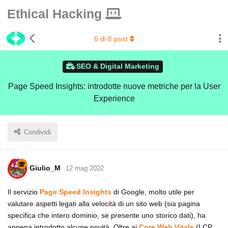
Ethical Hacking
6
di
6
post
SEO & Digital Marketing
Page Speed Insights: introdotte nuove metriche per la User
Experience
Condividi
Giulio_M
12 mag 2022
Il servizio
Page Speed Insights
di Google, molto utile per
valutare aspetti legati alla velocità di un sito web (sia pagina
specifica che intero dominio, se presente uno storico dati), ha
appena introdotto alcune novità. Oltre ai
Core Web Vitals
(LCP,