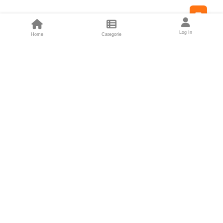
Feed
Log In
Home
Categorie
Fondatori