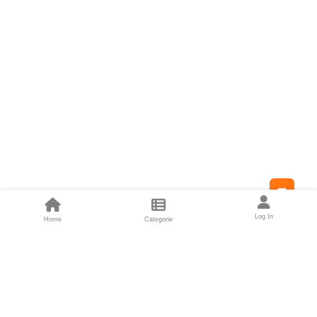
Feed
Log In
Home
Categorie