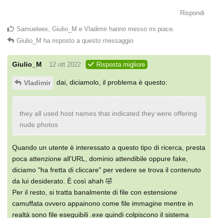
Rispondi
Samueleex
,
Giulio_M
e
Vladimir
hanno messo mi piace
.
Giulio_M
ha risposto a questo messaggio
Giulio_M
12 ott 2022
Risposta migliore
dai, diciamolo, il problema è questo:
Vladimir
they all used host names that indicated they were offering
nude photos
Quando un utente è interessato a questo tipo di ricerca, presta
poca attenzione all'URL, dominio attendibile oppure fake,
diciamo "ha fretta di cliccare" per vedere se trova il contenuto
da lui desiderato. È così ahah 🤣
Per il resto, si tratta banalmente di file con estensione
camuffata ovvero appainono come file immagine mentre in
realtà sono file eseguibili .exe quindi colpiscono il sistema