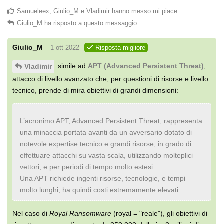
Samueleex
,
Giulio_M
e
Vladimir
hanno messo mi piace
.
Giulio_M
ha risposto a questo messaggio
Giulio_M
1 ott 2022
Risposta migliore
simile ad
APT (Advanced Persistent Threat)
,
Vladimir
attacco di livello avanzato che, per questioni di risorse e livello
tecnico, prende di mira obiettivi di grandi dimensioni:
L’acronimo APT, Advanced Persistent Threat, rappresenta
una minaccia portata avanti da un avversario dotato di
notevole expertise tecnico e grandi risorse, in grado di
effettuare attacchi su vasta scala, utilizzando molteplici
vettori, e per periodi di tempo molto estesi.
Una APT richiede ingenti risorse, tecnologie, e tempi
molto lunghi, ha quindi costi estremamente elevati.
Nel caso di
Royal Ransomware
(royal = "reale"), gli obiettivi di