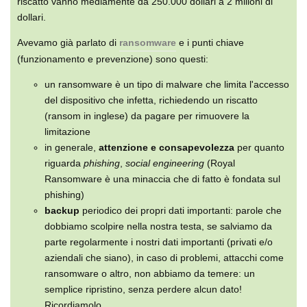
riscatto vanno mediamente da 250.000 dollari a 2 milioni di
dollari.
Avevamo già parlato di
ransomware
e i punti chiave
(funzionamento e prevenzione) sono questi:
un ransomware è un tipo di malware che limita l'accesso
del dispositivo che infetta, richiedendo un riscatto
(ransom in inglese) da pagare per rimuovere la
limitazione
in generale,
attenzione e consapevolezza
per quanto
riguarda
phishing
,
social engineering
(Royal
Ransomware è una minaccia che di fatto è fondata sul
phishing)
backup
periodico dei propri dati importanti: parole che
dobbiamo scolpire nella nostra testa, se salviamo da
parte regolarmente i nostri dati importanti (privati e/o
aziendali che siano), in caso di problemi, attacchi come
ransomware o altro, non abbiamo da temere: un
semplice ripristino, senza perdere alcun dato!
Ricordiamolo