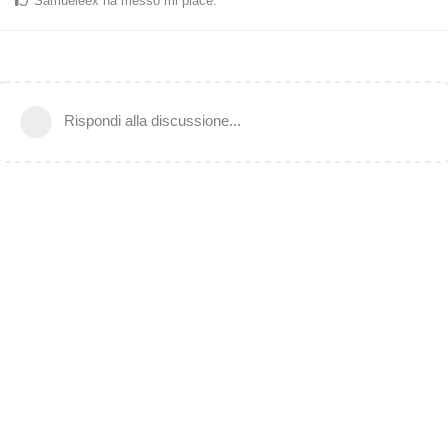
Samueleex
ha messo mi piace
.
Rispondi alla discussione...